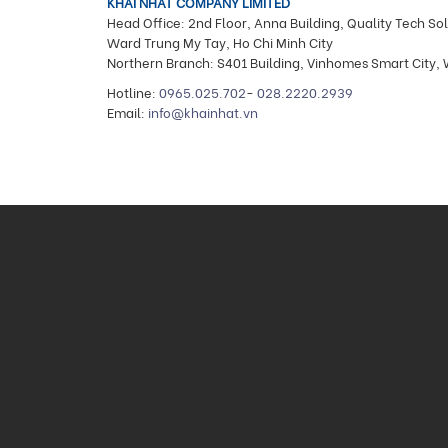
KHAI NHAT COMPANY LIMITED
Head Office: 2nd Floor, Anna Building, Quality Tech S
Ward Trung My Tay, Ho Chi Minh City
Northern Branch: S401 Building, Vinhomes Smart City,
Hotline:
0965.025.702
-
028.2220.2939
Email:
info@khainhat.vn