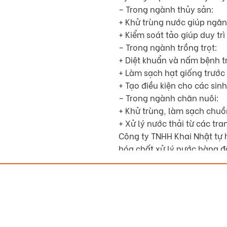
HyProx
– Trong ngành thủy sản:
500
+ Khử trùng nước giúp ngăn
quantity
+ Kiểm soát tảo giúp duy tr
– Trong ngành trồng trọt:
+ Diệt khuẩn và nấm bệnh tr
+ Làm sạch hạt giống trước 
+ Tạo điều kiện cho các sinh 
– Trong ngành chăn nuôi:
+ Khử trùng, làm sạch chuồn
+ Xử lý nước thải từ các tran
Công ty TNHH Khai Nhật tự 
hóa chất xử lý nước hàng đ
Hãy liên hệ Khai Nhật ngay 
cũng như kỹ thuật nuôi trồ