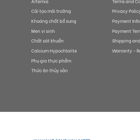
Artemia
Terms and Co
Cải tạo môi trường
Privacy Polic
Khoáng chất bổ sung
Payment Inf
Men vi sinh
Payment Ter
Chất sát khuẩn
Shipping and 
Calcium Hypochlorite
Warranty - R
Phụ gia thực phẩm
Thức ăn thủy sản