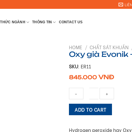
LIÊ
 THỨC NGÀNH
THÔNG TIN
CONTACT US
HOME
/
CHẤT SÁT KHUẨN
Oxy già Evonik
SKU
: ER11
VNĐ
845.000
Oxy
ADD TO CART
già
Evonik
-
Hydrogen peroxide hay Oxy