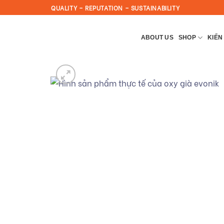
Skip
QUALITY – REPUTATION – SUSTAINABILITY
to
content
ABOUT US
SHOP
KIẾN