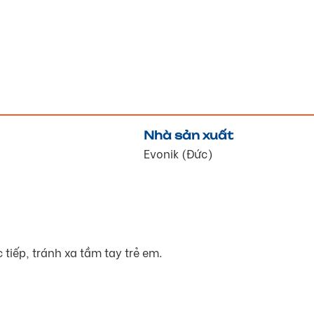
Nhà sản xuất
Evonik (Đức)
tiếp, tránh xa tầm tay trẻ em.