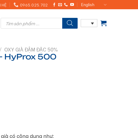
N HỆ
0965.025.702
English
Products
search
/
OXY GIÀ ĐẬM ĐẶC 50%
 – HyProx 500
 già có công dụng như: