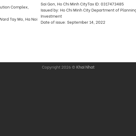
Sai Gon, Ho Chi Minh CityTax ID: 0317473485
olution Complex,
Issued by: Ho Chi Minh City Department of Plannin
Investment
 Ward Tay Mo, Ha Noi
Date of issue: September 14, 2022
Copyright 2026 ©
Khai Nhat