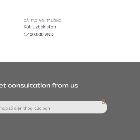
+
+
CẢI TẠO MÔI TRƯỜNG
CẢI TẠO MÔI 
Kali Uzbekistan
Saponin KN 
1.400.000
VNĐ
260.000
VN
et consultation from us