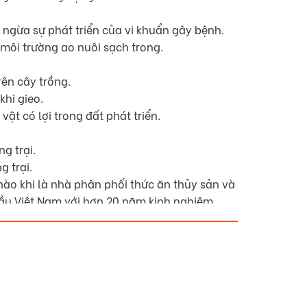
 ngừa sự phát triển của vi khuẩn gây bệnh.
ì môi trường ao nuôi sạch trong.
ên cây trồng.
khi gieo.
vật có lợi trong đất phát triển.
g trại.
g trại.
hào khi là nhà phân phối thức ăn thủy sản và
ầu Việt Nam với hơn 20 năm kinh nghiệm.
để được tư vấn chi tiết nhất về các sản phẩm
ng thủy sản cho một vụ mùa đầy thắng lợi.