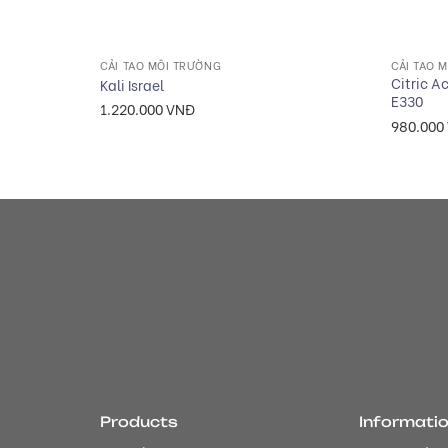
+
+
CẢI TẠO MÔI TRƯỜNG
CẢI TẠO 
Citric A
Kali Israel
E330
1.220.000
VNĐ
980.000
Products
Informati