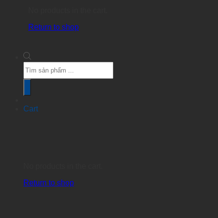
No products in the cart.
Return to shop
Products
search
Cart
No products in the cart.
Return to shop