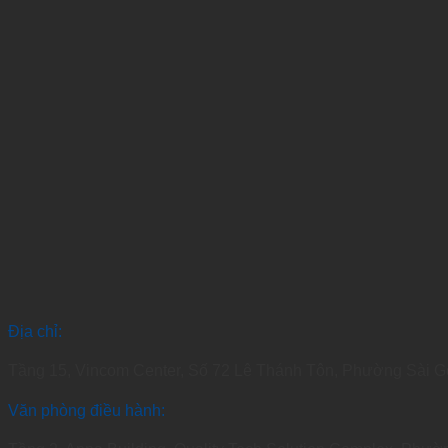
Địa chỉ:
Tầng 15, Vincom Center, Số 72 Lê Thánh Tôn, Phường Sài 
Văn phòng điều hành: