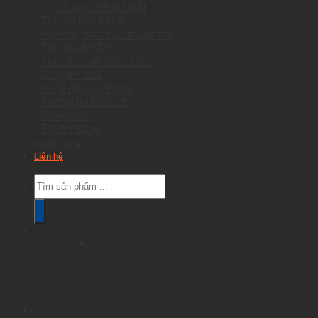
23 năm Khai Nhật
Tra mã lưu hành
Hướng dẫn mua thuốc tím
Tài liệu MSDS
Tra cứu Artemia O.S.I.
Khuyến mãi
Hoạt động công ty
Thông tin hữu ích
Minigame
Tuyển dụng
Tuyển đại lý
Liên hệ
Products
search