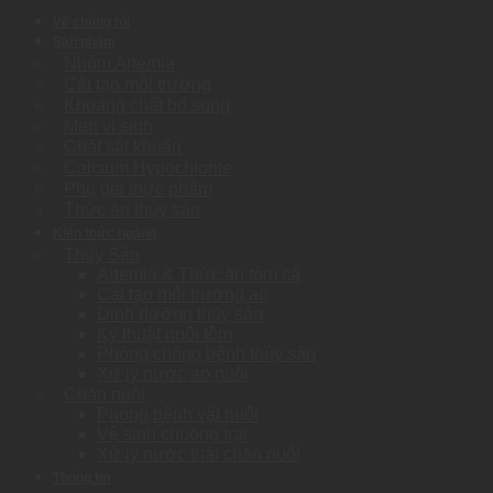
Về chúng tôi
Sản phẩm
Nhóm Artemia
Cải tạo môi trường
Khoáng chất bổ sung
Men vi sinh
Chất sát khuẩn
Calcium Hypochlorite
Phụ gia thực phẩm
Thức ăn thủy sản
Kiến thức ngành
Thủy Sản
Artemia & Thức ăn tôm cá
Cải tạo môi trường ao
Dinh dưỡng thủy sản
Kỹ thuật nuôi tôm
Phòng chống bệnh thủy sản
Xử lý nước ao nuôi
Chăn nuôi
Phòng bệnh vật nuôi
Vệ sinh chuồng trại
Xử lý nước thải chăn nuôi
Thông tin