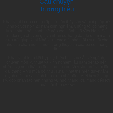
Câu chuyện
thương hiệu
Khai Nhật là nhà cung cấp thức ăn thủy sản và giải pháp xử
lý nước với hơn 20 năm kinh nghiệm. Chúng tôi có mạng
lưới phân phối mạnh mẽ trên toàn lãnh thổ Việt Nam. Sở
hữu đội ngũ chuyên gia và nhân sự hàng đầu là điểm mạnh
vượt trội giúp Khai Nhật đưa các giải pháp tối ưu nhất cho
nhu cầu chăn nuôi – nuôi trồng thủy sản của bà con nông
dân.
Khai Nhật luôn kết hợp sự hiểu biết sâu sắc về ngành,
chuyên môn kỹ thuật và kinh nghiệm lâu năm để tạo nên
những vụ nuôi thành công cho bà con. Với slogan “Nuôi tôm
đại thắng – Vụ mùa bội thu”, Khai Nhật thể hiện quyết tâm
mạnh mẽ khi sát cánh bên cạnh nhà nông Việt hơn 2 thập
kỷ, góp phần tạo nên những vụ nuôi thắng lợi, mang đến lợi
nhuận tối đa.
Xem thêm