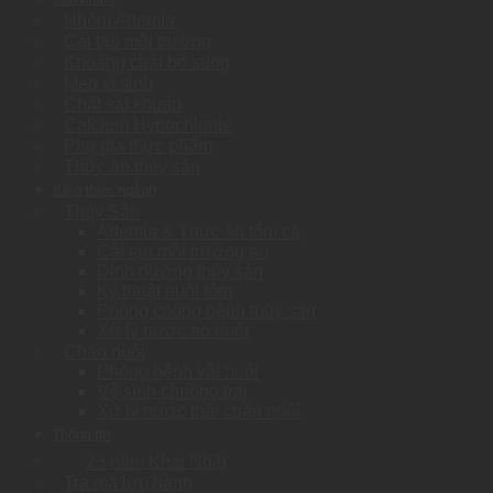
Nhóm Artemia
Cải tạo môi trường
Khoáng chất bổ sung
Men vi sinh
Chất sát khuẩn
Calcium Hypochlorite
Phụ gia thực phẩm
Thức ăn thủy sản
Kiến thức ngành
Thủy Sản
Artemia & Thức ăn tôm cá
Cải tạo môi trường ao
Dinh dưỡng thủy sản
Kỹ thuật nuôi tôm
Phòng chống bệnh thủy sản
Xử lý nước ao nuôi
Chăn nuôi
Phòng bệnh vật nuôi
Vệ sinh chuồng trại
Xử lý nước thải chăn nuôi
Thông tin
23 năm Khai Nhật
Tra mã lưu hành