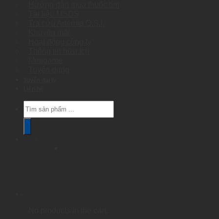
Hướng dẫn mua thuốc tím
Tài liệu MSDS
Tra cứu Artemia O.S.I.
Khuyến mãi
Hoạt động công ty
Thông tin hữu ích
Minigame
Tuyển dụng
Tuyển đại lý
Liên hệ
Products
search
No products in the cart.