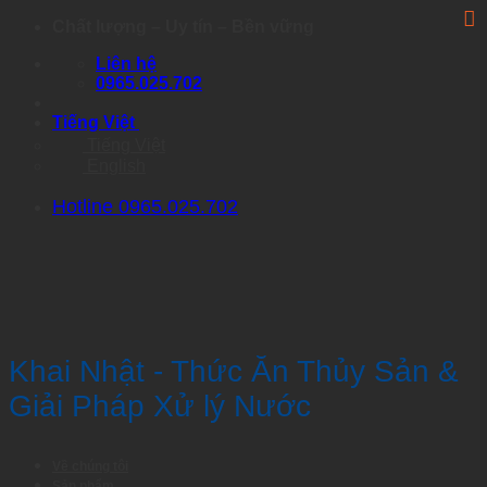
Skip
Chất lượng – Uy tín – Bền vững
to
Liên hệ
content
0965.025.702
Tiếng Việt
Tiếng Việt
English
Hotline 0965.025.702
Khai Nhật - Thức Ăn Thủy Sản &
Giải Pháp Xử lý Nước
Về chúng tôi
Sản phẩm