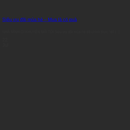
Siêu ưu đãi mùa hè – Mua là có quà
NHÀ MÌNH ƠI KHUYẾN MÃI TỚI Siêu ưu đãi mùa hè đã chính thức “đổ [...]
22
Jul