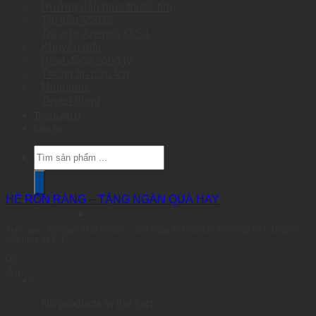
Hướng dẫn mua thuốc tím
Tài liệu MSDS
Tra cứu Artemia O.S.I.
Khuyến mãi
Hoạt động công ty
Thông tin hữu ích
Minigame
Tuyển dụng
Tuyển đại lý
Liên hệ
Products
search
HÈ RỘN RÀNG – TẶNG NGÀN QUÀ HAY
Thời gian: Từ ngày 02/07/2026 – đến ngày 30/08/2026 Chương trình khuyến
mãi mùa hè [...]
06
Jul
No products in the cart.