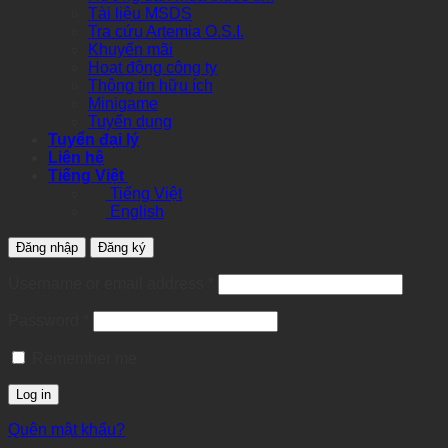
Tài liệu MSDS
Tra cứu Artemia O.S.I.
Khuyến mãi
Hoạt động công ty
Thông tin hữu ích
Minigame
Tuyển dụng
Tuyển đại lý
Liên hệ
Tiếng Việt
Tiếng Việt
English
Đăng nhập
Đăng ký
Required
Username or email address
*
Required
Password
*
Remember me
Log in
Quên mật khẩu?