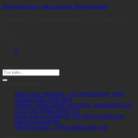
Đón Giáng Sinh – Mua Chlorine, Rinh Quà Đỉnh
Mùa Giáng sinh này, Khai Nhật sẽ mang đến cho bà con một món quà [...]
05
Dec
1
2
Search
Bài viết liên quan
SIÊU SALE THÁNG 8 – TẠT KHOÁNG KỊP THỜI,
CHẲNG NGẠI TRỜI MƯA
THÁNG 7 MƯA NẮNG DỞ DANG – KHAI NHẬT GỬI
CHÚT DỊU DÀNG TRAO TAY
KHAI NHẬT & AZOMITE: KẾT NỐI CHUYÊN GIA,
NÂNG TẦM GIÁ TRỊ
HÈ RỘN RÀNG – TẶNG NGÀN QUÀ HAY