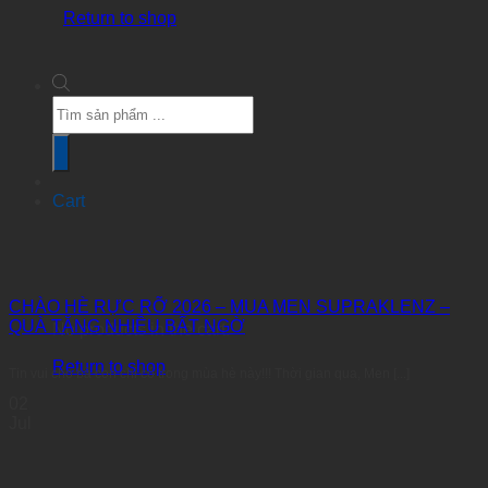
Return to shop
Products
search
Cart
CHÀO HÈ RỰC RỠ 2026 – MUA MEN SUPRAKLENZ –
QUÀ TẶNG NHIỀU BẤT NGỜ
No products in the cart.
Return to shop
Tin vui cho bà con chỉ có trong mùa hè này!!! Thời gian qua, Men [...]
02
Jul