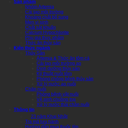
Sản phẩm
Nhóm Artemia
Cải tạo môi trường
Khoáng chất bổ sung
Men vi sinh
Chất sát khuẩn
Calcium Hypochlorite
Phụ gia thực phẩm
Thức ăn thủy sản
Kiến thức ngành
Thủy Sản
Artemia & Thức ăn tôm cá
Cải tạo môi trường ao
Dinh dưỡng thủy sản
Kỹ thuật nuôi tôm
Phòng chống bệnh thủy sản
Xử lý nước ao nuôi
Chăn nuôi
Phòng bệnh vật nuôi
Vệ sinh chuồng trại
Xử lý nước thải chăn nuôi
Thông tin
23 năm Khai Nhật
Tra mã lưu hành
Hướng dẫn mua thuốc tím