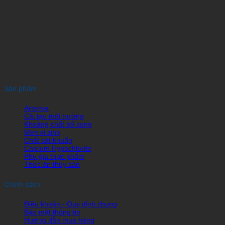
Sản phẩm
Artemia
Cải tạo môi trường
Khoáng chất bổ sung
Men vi sinh
Chất sát khuẩn
Calcium Hypochlorite
Phụ gia thực phẩm
Thức ăn thủy sản
Chính sách
Điều khoản - Quy định chung
Bảo mật thông tin
Hướng dẫn mua hàng