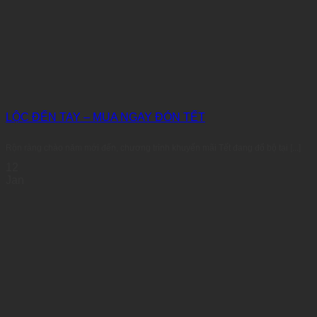
LỘC ĐẾN TAY – MUA NGAY ĐÓN TẾT
Rộn ràng chào năm mới đến, chương trình khuyến mãi Tết đang đổ bộ tại [...]
12
Jan