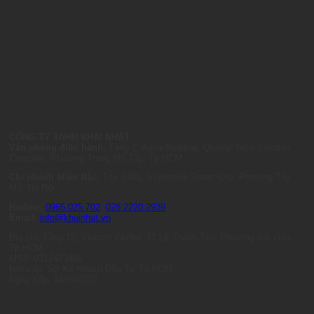
CÔNG TY TNHH KHAI NHẬT
Văn phòng điều hành:
Tầng 2, Anna Building, Quality Tech Solution
Complex, Phường Trung Mỹ Tây, Tp.HCM
Chi nhánh Miền Bắc:
Tòa S401, Vinhomes Smart City, Phường Tây
Mỗ, Hà Nội
Hotline:
0965.025.702
-
028.2220.2939
Email:
info@khainhat.vn
Địa chỉ: Tầng 15, Vincom Center, 72 Lê Thánh Tôn, Phường Sài Gòn,
Tp.HCM
MST: 0317473485
Nơi cấp: Sở Kế Hoạch Đầu Tư Tp.HCM
Ngày cấp: 14/09/2022