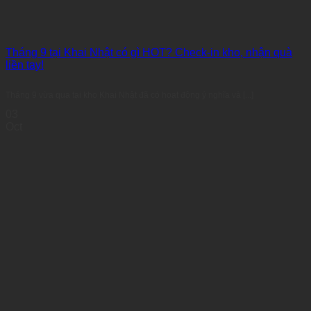
Tháng 9 tại Khai Nhật có gì HOT? Check-in kho, nhận quà
liền tay!
Tháng 9 vừa qua tại kho Khai Nhật đã có hoạt động ý nghĩa và [...]
03
Oct