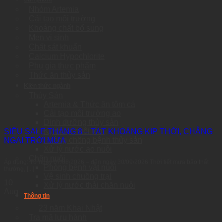
Nhóm Artemia
Cải tạo môi trường
Khoáng chất bổ sung
Men vi sinh
Chất sát khuẩn
Calcium Hypochlorite
Phụ gia thực phẩm
Thức ăn thủy sản
Kiến thức ngành
Thủy Sản
Artemia & Thức ăn tôm cá
Cải tạo môi trường ao
Dinh dưỡng thủy sản
Kỹ thuật nuôi tôm
SIÊU SALE THÁNG 8 – TẠT KHOÁNG KỊP THỜI, CHẲNG
Phòng chống bệnh thủy sản
NGẠI TRỜI MƯA
Xử lý nước ao nuôi
Chăn nuôi
Áp dụng: Từ ngày 07/08/2026 – đến ngày 30/09/2026 Thời tiết mưa bão thất
Phòng bệnh vật nuôi
thường, [...]
Vệ sinh chuồng trại
10
Xử lý nước thải chăn nuôi
Aug
Thông tin
23 năm Khai Nhật
Tra mã lưu hành