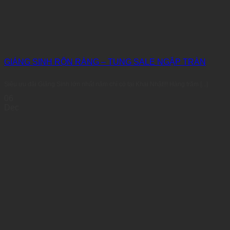
GIÁNG SINH RỘN RÀNG – TUNG SALE NGẬP TRÀN
Siêu ưu đãi Giáng Sinh lớn nhất năm chỉ có tại Khai Nhật!!! Hàng trăm [...]
06
Dec