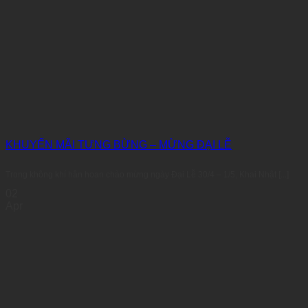
KHUYẾN MÃI TƯNG BỪNG – MỪNG ĐẠI LỄ
Trong không khí hân hoan chào mừng ngày Đại Lễ 30/4 – 1/5, Khai Nhật [...]
02
Apr