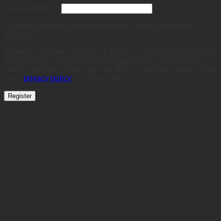
Required
Email address
*
A link to set a new password will be sent to your email
address.
Thông tin cá nhân của bạn sẽ được sử dụng để tăng cường
trải nghiệm sử dụng website, để quản lý truy cập vào tài
khoản của bạn, và cho các mục đích cụ thể khác được mô tả
trong
privacy policy
của chúng tôi.
Register