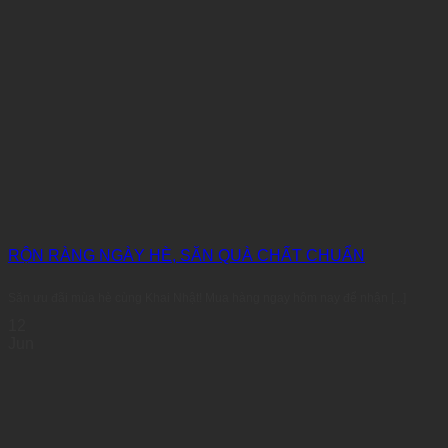
RỘN RÀNG NGÀY HÈ, SĂN QUÀ CHẤT CHUẨN
Săn ưu đãi mùa hè cùng Khai Nhật! Mua hàng ngay hôm nay để nhận [...]
12
Jun