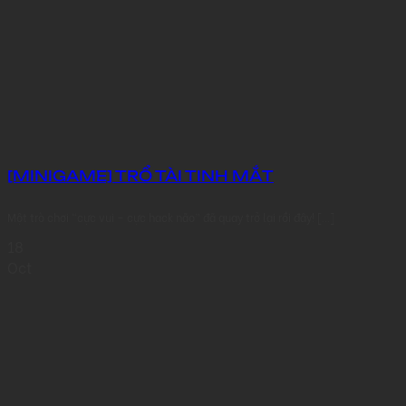
[MINIGAME] TRỔ TÀI TINH MẮT
Một trò chơi “cực vui – cực hack não” đã quay trở lại rồi đây! [...]
18
Oct