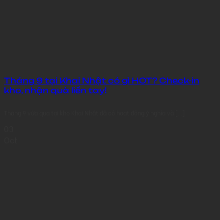
Tháng 9 tại Khai Nhật có gì HOT? Check-in
kho, nhận quà liền tay!
Tháng 9 vừa qua tại kho Khai Nhật đã có hoạt động ý nghĩa và [...]
03
Oct