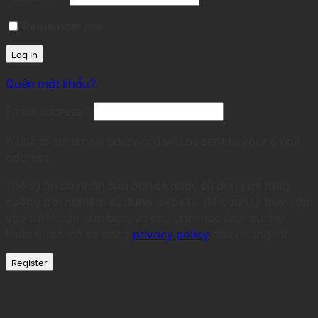
Remember me
Log in
Quên mật khẩu?
Required
Email address
*
A link to set a new password will be sent to your email
address.
Thông tin cá nhân của bạn sẽ được sử dụng để tăng
cường trải nghiệm sử dụng website, để quản lý truy cập
vào tài khoản của bạn, và cho các mục đích cụ thể
khác được mô tả trong
privacy policy
của chúng tôi.
Register