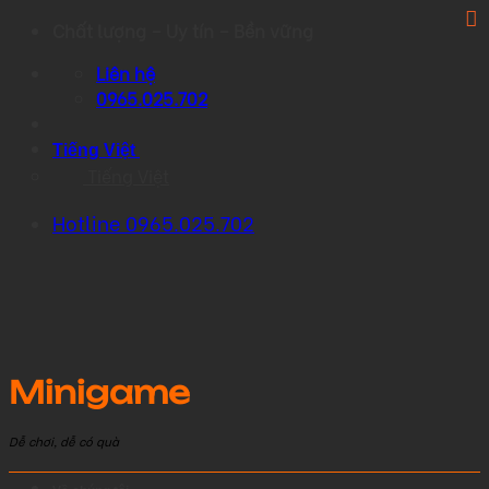
Skip
Chất lượng – Uy tín – Bền vững
to
Liên hệ
content
0965.025.702
Tiếng Việt
Tiếng Việt
Hotline 0965.025.702
Minigame
Dễ chơi, dễ có quà