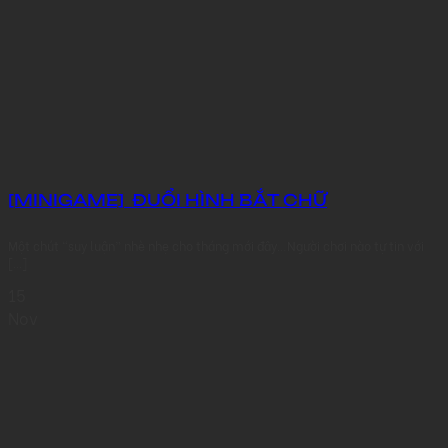
[MINIGAME] ĐUỔI HÌNH BẮT CHỮ
Một chút “suy luận” nhè nhẹ cho tháng mới đây…Người chơi nào tự tin với
[...]
15
Nov