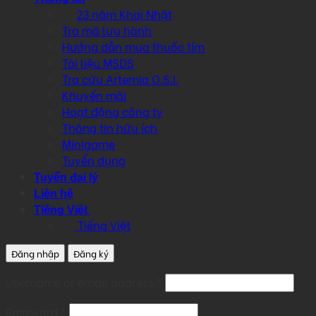
23 năm Khai Nhật
Tra mã lưu hành
Hướng dẫn mua thuốc tím
Tài liệu MSDS
Tra cứu Artemia O.S.I.
Khuyến mãi
Hoạt động công ty
Thông tin hữu ích
Minigame
Tuyển dụng
Tuyển đại lý
Liên hệ
Tiếng Việt
Tiếng Việt
Đăng nhập
Đăng ký
Required
Username or email address
*
Required
Password
*