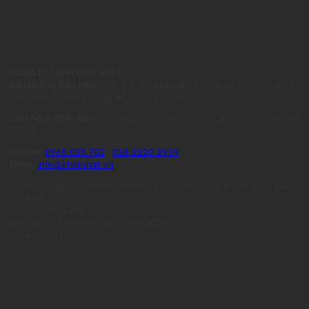
CÔNG TY TNHH KHAI NHẬT
Văn phòng điều hành:
Tầng 2, Anna Building, Quality Tech Solution
Complex, Phường Trung Mỹ Tây, Tp.HCM
Chi nhánh Miền Bắc:
Tòa S401, Vinhomes Smart City, Phường Tây Mỗ,
Hà Nội
Hotline:
0965.025.702
-
028.2220.2939
Email:
info@khainhat.vn
Địa chỉ: Tầng 15, Vincom Center, 72 Lê Thánh Tôn, Phường Sài Gòn,
Tp.HCM
MST: 0317473485
Nơi cấp: Sở Kế Hoạch Đầu Tư Tp.HCM
Ngày cấp: 14/09/2022