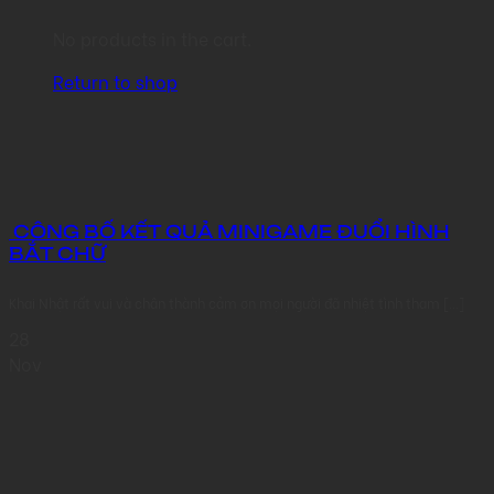
No products in the cart.
Return to shop
CÔNG BỐ KẾT QUẢ MINIGAME ĐUỔI HÌNH
BẮT CHỮ
Khai Nhật rất vui và chân thành cảm ơn mọi người đã nhiệt tình tham [...]
28
Nov