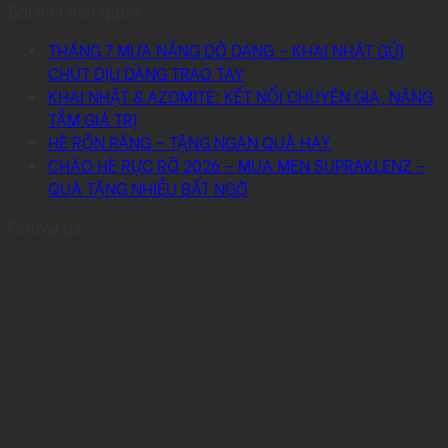
Bài viết liên quan
THÁNG 7 MƯA NẮNG DỞ DANG – KHAI NHẬT GỬI
CHÚT DỊU DÀNG TRAO TAY
KHAI NHẬT & AZOMITE: KẾT NỐI CHUYÊN GIA, NÂNG
TẦM GIÁ TRỊ
HÈ RỘN RÀNG – TẶNG NGÀN QUÀ HAY
CHÀO HÈ RỰC RỠ 2026 – MUA MEN SUPRAKLENZ –
QUÀ TẶNG NHIỀU BẤT NGỜ
Follow us