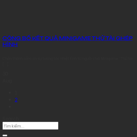
CÔNG BỐ KẾT QUẢ MINIGAME THỬ TÀI GHÉP
HÌNH
Chân thành cảm ơn sự tương tác nhiệt tình từ người chơi Minigame “Thử tài
[...]
30
Aug
1
2
Search