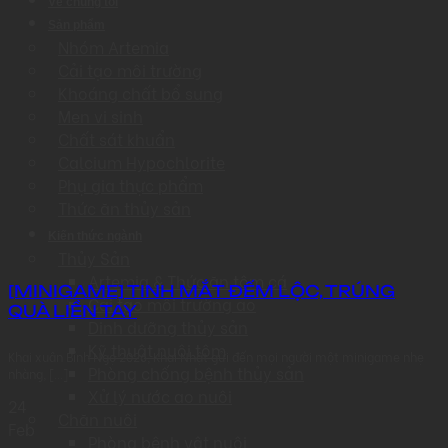
Về chúng tôi
Sản phẩm
Nhóm Artemia
Cải tạo môi trường
Khoáng chất bổ sung
Men vi sinh
Chất sát khuẩn
Calcium Hypochlorite
Phụ gia thực phẩm
Thức ăn thủy sản
Kiến thức ngành
Thủy Sản
Artemia & Thức ăn tôm cá
[MINIGAME] TINH MẮT ĐẾM LỘC, TRÚNG
Cải tạo môi trường ao
QUÀ LIỀN TAY
Dinh dưỡng thủy sản
Kỹ thuật nuôi tôm
Khai xuân Bính Ngọ 2026, Khai Nhật gửi đến mọi người một minigame nhẹ
Phòng chống bệnh thủy sản
nhàng, [...]
Xử lý nước ao nuôi
24
Chăn nuôi
Feb
Phòng bệnh vật nuôi