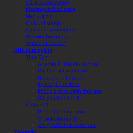
Cải tạo môi trường
Khoáng chất bổ sung
Men vi sinh
Chất sát khuẩn
Calcium Hypochlorite
Phụ gia thực phẩm
Thức ăn thủy sản
Kiến thức ngành
Thủy Sản
Artemia & Thức ăn tôm cá
Cải tạo môi trường ao
Dinh dưỡng thủy sản
Kỹ thuật nuôi tôm
Phòng chống bệnh thủy sản
Xử lý nước ao nuôi
Chăn nuôi
Phòng bệnh vật nuôi
Vệ sinh chuồng trại
Xử lý nước thải chăn nuôi
Thông tin