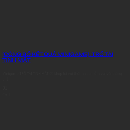
[CÔNG BỐ KẾT QUẢ MINIGAME]: TRỔ TÀI
TINH MẮT
Minigame TRỔ TÀI TINH MẮT đã khép lại với thật nhiều niềm vui và những
[...]
31
Oct