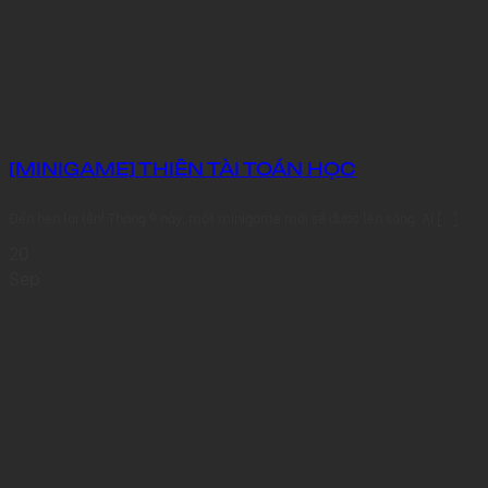
[MINIGAME] THIÊN TÀI TOÁN HỌC
Đến hẹn lại lên! Tháng 9 này, một minigame mới sẽ được lên sóng. Ai [...]
20
Sep