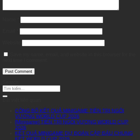
Name
*
Email
*
Website
Save my name, email, and website in this browser for the
next time I comment.
Search
Bài viết liên quan
CÔNG BỐ KẾT QUẢ MINIGAME TIÊN TRI NGÔI
VƯƠNG WORLD CUP 2026
[Minigame] TIÊN TRI NGÔI VƯƠNG WORLD CUP
2026
KẾT QUẢ MINIGAME DỰ ĐOÁN CẶP ĐẤU CHUNG
KẾT WORLD CUP 2026