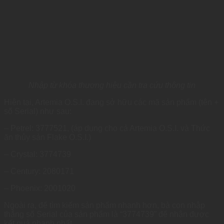
Nhập từ khóa thương hiệu cần tra cứu thông tin
Hiện tại, Artemia O.S.I. đang sở hữu các mã sản phẩm (tên +
số Serial) như sau:
– Petrel: 3777521, (áp dụng cho cả Artemia O.S.I. và Thức
ăn thủy sản Flake O.S.I.)
– Crystal: 3774739
– Century: 2080171
– Phoenix: 2001020
Ngoài ra, để tìm kiếm sản phẩm nhanh hơn, bà con nhập
thẳng số Serial của sản phẩm là “
3774739
” để nhận được
kết quả nhanh nhất.