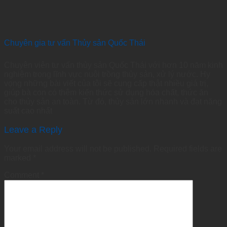
Chuyên gia tư vấn Thủy sản Quốc Thái
Chuyên viên tư vấn thủy sản Quốc Thái với hơn 10 năm kinh
nghiệm trong lĩnh vực nuôi trồng thủy sản, xử lý nước. Hy
vọng những bài viết của tôi sẽ cung cấp thật nhiều giá trị,
giúp bà con có thêm kiến thức sử dụng hóa chất, thức ăn
cho thủy sản an toàn. Từ đó, thủy sản lớn nhanh và đạt năng
suất cao nhất
Leave a Reply
Your email address will not be published.
Required fields are
marked
*
Comment
*