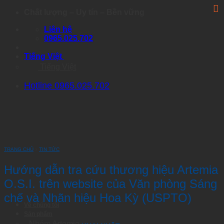
Skip
Chất lượng – Uy tín – Bền vững
to
Liên hệ
content
0965.025.702
Tiếng Việt
Tiếng Việt
Hotline 0965.025.702
TRANG CHỦ
›
TIN TỨC
Hướng dẫn tra cứu thương hiệu Artemia
O.S.I. trên website của Văn phòng Sáng
chế và Nhãn hiệu Hoa Kỳ (USPTO)
Về chúng tôi
Sản phẩm
Nhóm Artemia