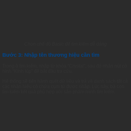
Chọn chế độ Basic để tìm kiếm dễ dàng
Bước 3: Nhập tên thương hiệu cần tìm
Trong ô tìm kiếm, nhập từ khóa “Crystal”, sau đó nhấn nút có
hình “Kính lúp” để bắt đầu tra cứu.
Hệ thống sẽ tiến hành quét dữ liệu và trả về danh sách tất cả
các nhãn hiệu có chứa cụm từ được nhập. Lúc này, bà con
tìm kiếm kết quả phù hợp với sản phẩm mình tìm kiếm.