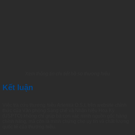
Xem thông tin chi tiết hồ sơ thương hiệu
Kết luận
Việc tra cứu thương hiệu Artemia O.S.I. trên website chính
thức của Văn phòng Sáng chế và Nhãn hiệu Hoa Kỳ
(USPTO) không chỉ giúp bà con xác minh nguồn gốc hàng
chính hãng, mà còn là minh chứng cho uy tín và chất lượng
quốc tế của thương hiệu.