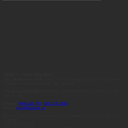
CÔNG TY TNHH KHAI NHẬT
Văn phòng điều hành:
Tầng 2, Anna Building, Quality Tech Solution
Complex, Phường Trung Mỹ Tây, Tp.HCM
Chi nhánh Miền Bắc:
Tòa S401, Vinhomes Smart City, Phường Tây
Mỗ, Hà Nội
Hotline:
0965.025.702
-
028.2220.2939
Email:
info@khainhat.vn
Địa chỉ: Tầng 15, Vincom Center, 72 Lê Thánh Tôn, Phường Sài Gòn,
Tp.HCM
MST: 0317473485