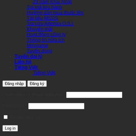
23 năm Khai Nhật
Tra mã lưu hành
Hướng dẫn mua thuốc tím
Tài liệu MSDS
Tra cứu Artemia O.S.I.
Khuyến mãi
Hoạt động công ty
Thông tin hữu ích
Minigame
Tuyển dụng
Tuyển đại lý
Liên hệ
Tiếng Việt
Tiếng Việt
Đăng nhập
Đăng ký
Required
Username or email address
*
Required
Password
*
Remember me
Log in