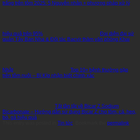
trắng trên tôm 2025: 5 Nguyên nhân + phương pháp xử lý
hiệu quả trên 95%
Đại diện đại sứ
quán Tây Ban Nha & Đối tác Bacvir thăm văn phòng Khai
Nhật
Top 10+ bệnh thường gặp
trên tôm nuôi – Bí Kíp nhận biết chính xác
Tất tần tật về Bicar Z Sodium
Bicarbonate – Hướng dẫn sử dụng Bicar Z cho tôm, cá, heo,
bò, gà hiệu quả
This entry was posted in
Tin tức
. Bookmark the
permalink
.