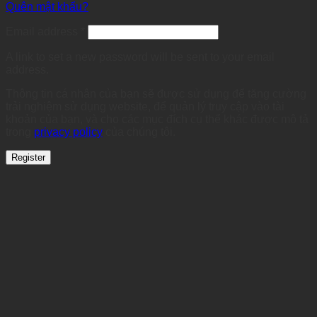
Quên mật khẩu?
Required
Email address
*
A link to set a new password will be sent to your email
address.
Thông tin cá nhân của bạn sẽ được sử dụng để tăng cường
trải nghiệm sử dụng website, để quản lý truy cập vào tài
khoản của bạn, và cho các mục đích cụ thể khác được mô tả
trong
privacy policy
của chúng tôi.
Register