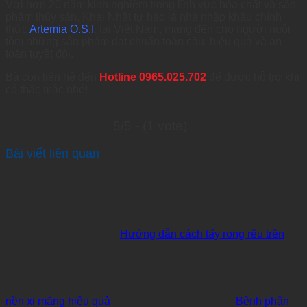
Với hơn 20 năm kinh nghiệm trong lĩnh vực hóa chất và sản
phẩm thủy sản, Khai Nhật tự hào là nhà nhập khẩu chính
thức
Artemia O.S.I
. tại Việt Nam, mang đến cho người nuôi
tôm những sản phẩm đạt chuẩn toàn cầu, hiệu quả và an
toàn tuyệt đối.
Bà con liên hệ đến
Hotline
0965.025.702
để được hỗ trợ khi
có thắc mắc nhé!
5/5 - (1 vote)
Bài viết liên quan
Hướng dẫn cách tẩy rong rêu trên
nền xi măng hiệu quả
Bệnh phân