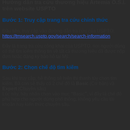
Hướng dẫn tra cứu thương hiệu Artemia O.S.I.
trên website USPTO
Bước 1: Truy cập trang tra cứu chính thức
Đầu tiên, truy cập vào đường dẫn tra cứu của USPTO:
https://tmsearch.uspto.gov/search/search-information
Đây là trang tra cứu công khai của USPTO, nơi người dùng
có thể tìm kiếm thông tin về tất cả thương hiệu đã được nộp
đơn hoặc đăng ký bảo hộ tại Mỹ.
Bước 2: Chọn chế độ tìm kiếm
Sau khi truy cập, hệ thống sẽ hiển thị thanh tùy chọn tìm
kiếm. Bà con sẽ thấy có 2 chế độ là
Basic
(Cơ bản) và
Expert
(Chuyên sâu)
Lúc này, hãy nhấn chọn vào mục
“
Basic
”
, vì đây là chế độ
phù hợp cho người dùng phổ thông, không yêu cầu tài
khoản hay kiến thức chuyên sâu.