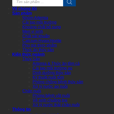
search
Về chúng tôi
Sản phẩm
Nhóm Artemia
Cải tạo môi trường
Khoáng chất bổ sung
Men vi sinh
Chất sát khuẩn
Calcium Hypochlorite
Phụ gia thực phẩm
Thức ăn thủy sản
Kiến thức ngành
Thủy Sản
Artemia & Thức ăn tôm cá
Cải tạo môi trường ao
Dinh dưỡng thủy sản
Kỹ thuật nuôi tôm
Phòng chống bệnh thủy sản
Xử lý nước ao nuôi
Chăn nuôi
Phòng bệnh vật nuôi
Vệ sinh chuồng trại
Xử lý nước thải chăn nuôi
Thông tin