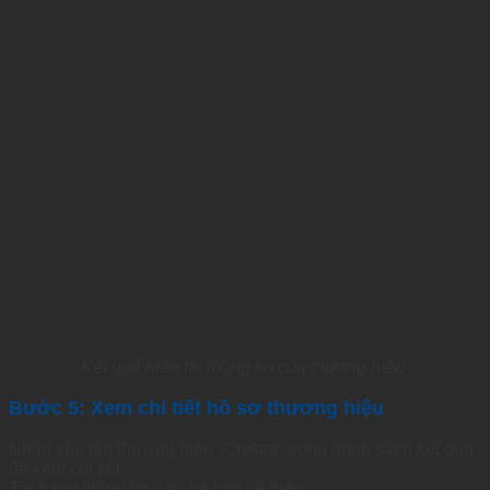
Kết quả hiển thị thông tin của thương hiệu
Bước 5: Xem chi tiết hồ sơ thương hiệu
Nhấn vào tên thương hiệu “Crystal” trong danh sách kết quả
để xem chi tiết.
Tại trang thông tin này, bà con sẽ thấy: