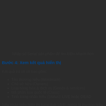
Nhập số Serial sản phẩm để tìm kiếm nhanh hơn
Bước 4: Xem kết quả hiển thị
Kết quả trả về sẽ bao gồm:
Tên thương hiệu (
Wordmark)
Chủ sở hữu (
Owners)
Loại hàng hóa & dịch vụ (
Goods & services)
Mã phân loại quốc tế (Class)
Tình trạng nhãn hiệu (Status): LIVE hoặc DEAD
Nếu nhãn hiệu hiển thị trạng thái LIVE, nghĩa là thương hiệu