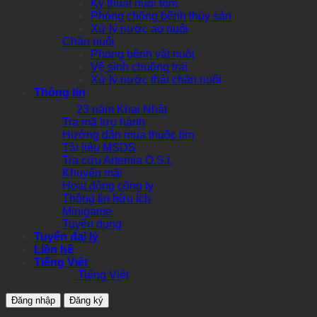
Kỹ thuật nuôi tôm
Phòng chống bệnh thủy sản
Xử lý nước ao nuôi
Chăn nuôi
Phòng bệnh vật nuôi
Vệ sinh chuồng trại
Xử lý nước thải chăn nuôi
Thông tin
23 năm Khai Nhật
Tra mã lưu hành
Hướng dẫn mua thuốc tím
Tài liệu MSDS
Tra cứu Artemia O.S.I.
Khuyến mãi
Hoạt động công ty
Thông tin hữu ích
Minigame
Tuyển dụng
Tuyển đại lý
Liên hệ
Tiếng Việt
Tiếng Việt
Đăng nhập
Đăng ký