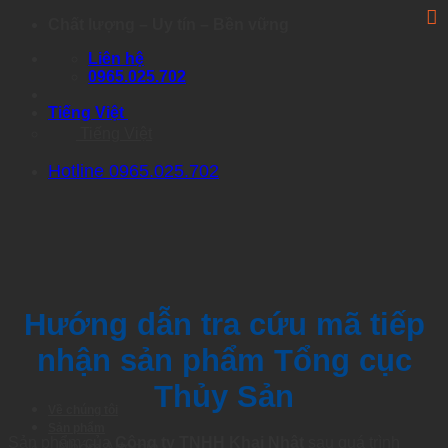
Skip
Chất lượng – Uy tín – Bền vững
to
Liên hệ
content
0965.025.702
Tiếng Việt
Tiếng Việt
Hotline 0965.025.702
Hướng dẫn tra cứu mã tiếp
nhận sản phẩm Tổng cục
Thủy Sản
Về chúng tôi
Sản phẩm
Sản phẩm của
Công ty TNHH Khai Nhật
sau quá trình
Nhóm Artemia