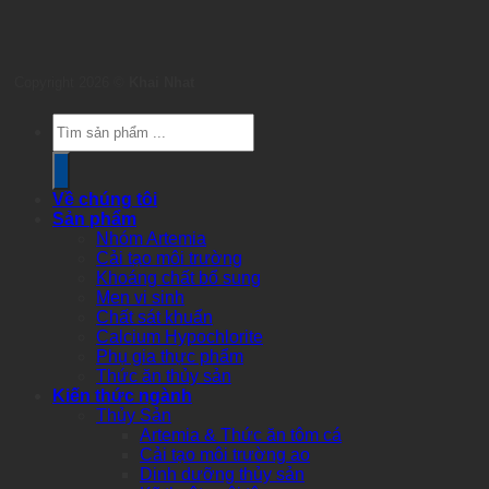
Copyright 2026 ©
Khai Nhat
Products
search
Về chúng tôi
Sản phẩm
Nhóm Artemia
Cải tạo môi trường
Khoáng chất bổ sung
Men vi sinh
Chất sát khuẩn
Calcium Hypochlorite
Phụ gia thực phẩm
Thức ăn thủy sản
Kiến thức ngành
Thủy Sản
Artemia & Thức ăn tôm cá
Cải tạo môi trường ao
Dinh dưỡng thủy sản