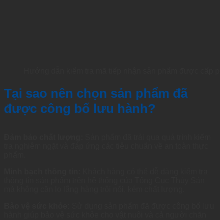
Hướng dẫn kiểm tra mã tiếp nhận sản phẩm được cấp p
Tại sao nên chọn sản phẩm đã
được công bố lưu hành?
Đảm bảo chất lượng:
Sản phẩm đã trải qua quá trình kiểm
tra nghiêm ngặt và đáp ứng các tiêu chuẩn về an toàn thực
phẩm.
Minh bạch thông tin:
Khách hàng có thể dễ dàng kiểm tra
thông tin sản phẩm trên hệ thống của Tổng Cục Thủy Sản
mà không cần lo lắng hàng trôi nổi, kém chất lượng.
Bảo vệ sức khỏe:
Sử dụng sản phẩm đã được công bố lưu
hành giúp bảo vệ sức khỏe cho vật nuôi và cả người chăn