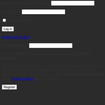
Required
Username or email address
*
Required
Password
*
Remember me
Log in
Quên mật khẩu?
Required
Email address
*
A link to set a new password will be sent to your email
address.
Thông tin cá nhân của bạn sẽ được sử dụng để tăng cường
trải nghiệm sử dụng website, để quản lý truy cập vào tài
khoản của bạn, và cho các mục đích cụ thể khác được mô tả
trong
privacy policy
của chúng tôi.
Register