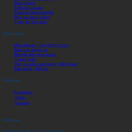
Men vi sinh
Chất sát khuẩn
Calcium Hypochlorite
Phụ gia thực phẩm
Thức ăn thủy sản
Chính sách
Điều khoản - Quy định chung
Bảo mật thông tin
Hướng dẫn mua hàng
Thanh toán
Vận chuyển giao hàng, kiểm hàng
Bảo hành - Đổi trả
Follow us
Facebook
Tiktok
Youtube
Linkedin
Follow us