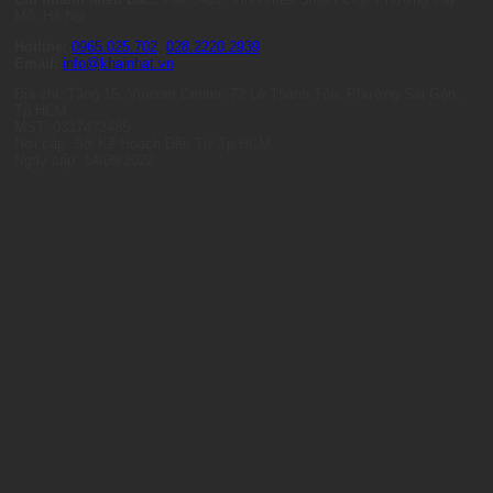
Mỗ, Hà Nội
Hotline:
0965.025.702
-
028.2220.2939
Email:
info@khainhat.vn
Địa chỉ: Tầng 15, Vincom Center, 72 Lê Thánh Tôn, Phường Sài Gòn,
Tp.HCM
MST: 0317473485
Nơi cấp: Sở Kế Hoạch Đầu Tư Tp.HCM
Ngày cấp: 14/09/2022