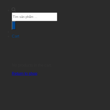
Products
search
Cart
No products in the cart.
Return to shop