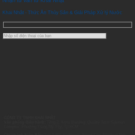
Nhận tư vấn từ Khai Nhật
Khai Nhật - Thức Ăn Thủy Sản & Giải Pháp Xử lý Nước
CÔNG TY TNHH KHAI NHẬT
Văn phòng điều hành:
Tầng 2, Anna Building, Quality Tech Solution
Complex, Phường Trung Mỹ Tây, Tp.HCM
Chi nhánh Miền Bắc:
Tòa S401, Vinhomes Smart City, Phường Tây