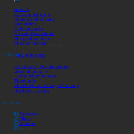
Artemia
Cart
Cải tạo môi trường
Khoáng chất bổ sung
Men vi sinh
Chất sát khuẩn
Calcium Hypochlorite
Phụ gia thực phẩm
Thức ăn thủy sản
No products in the cart.
Chính sách
Return to shop
Điều khoản - Quy định chung
Bảo mật thông tin
Hướng dẫn mua hàng
Thanh toán
Vận chuyển giao hàng, kiểm hàng
Bảo hành - Đổi trả
Follow us
Facebook
Tiktok
Youtube
Linkedin