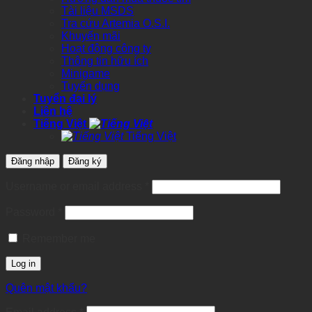
Tài liệu MSDS
Tra cứu Artemia O.S.I.
Khuyến mãi
Hoạt động công ty
Thông tin hữu ích
Minigame
Tuyển dụng
Tuyển đại lý
Liên hệ
Tiếng Việt
Tiếng Việt
Đăng nhập
Đăng ký
Required
Username or email address
*
Required
Password
*
Remember me
Log in
Quên mật khẩu?
Required