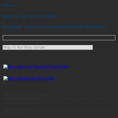
Follow us
Nhận tư vấn từ Khai Nhật
Khai Nhật - Thức Ăn Thủy Sản & Giải Pháp Xử lý Nước
CÔNG TY TNHH KHAI NHẬT
Văn phòng điều hành:
Tầng 2, Anna Building, Quality Tech Solution
Complex, Phường Trung Mỹ Tây, Tp.HCM
Chi nhánh Miền Bắc:
Tòa S401, Vinhomes Smart City, Phường Tây
Mỗ, Hà Nội