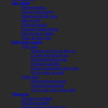
Sản phẩm
Nhóm Artemia
Cải tạo môi trường
Khoáng chất bổ sung
Men vi sinh
Chất sát khuẩn
Calcium Hypochlorite
Phụ gia thực phẩm
Thức ăn thủy sản
Kiến thức ngành
Thủy Sản
Artemia & Thức ăn tôm cá
Cải tạo môi trường ao
Dinh dưỡng thủy sản
Kỹ thuật nuôi tôm
Phòng chống bệnh thủy sản
Xử lý nước ao nuôi
Chăn nuôi
Phòng bệnh vật nuôi
Vệ sinh chuồng trại
Xử lý nước thải chăn nuôi
Thông tin
23 năm Khai Nhật
Tra mã lưu hành
Hướng dẫn mua thuốc tím