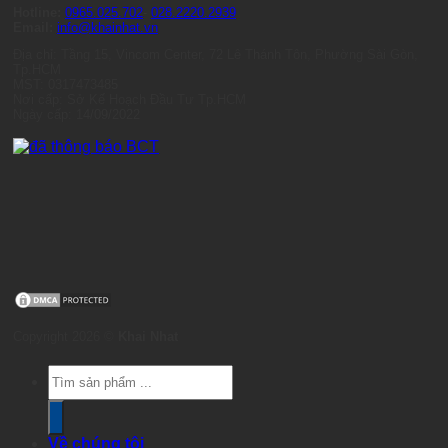
Hotline:
0965.025.702
-
028.2220.2939
Email:
info@khainhat.vn
Địa chỉ: Tầng 15, Vincom Center, 72 Lê Thánh Tôn, Phường Sài Gòn,
Tp.HCM
MST: 0317473485
Nơi cấp: Sở Kế Hoạch Đầu Tư Tp.HCM
Ngày cấp: 14/09/2022
Copyright 2026 ©
Khai Nhat
Products
search
Về chúng tôi