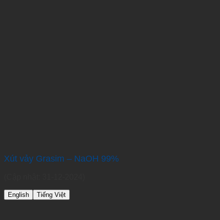
Xút vảy Grasim – NaOH 99%
(Cập nhật: 31-12-2024)
English
Tiếng Việt