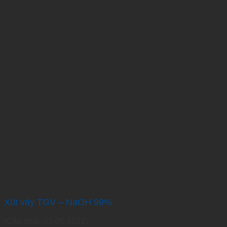
Xút vảy TGV – NaOH 99%
(Cập nhật: 01-05-2021)