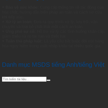
+ Bảo vệ sức khỏe:
Cung cấp thông tin về tác động của
hóa chất, hướng dẫn biện pháp an toàn và cách sơ cứu
khi tiếp xúc.
+ Xử lý an toàn:
Đưa ra quy trình xử lý, lưu trữ, vận
chuyển và loại bỏ chất thải một cách an toàn.
+ Ứng phó sự cố:
Hỗ trợ xử lý các tình huống khẩn cấp,
giảm thiểu rủi ro tai nạn và thiệt hại.
+ Tuân thủ pháp luật:
Là yêu cầu bắt buộc đối với hàng
hóa nguy hiểm trong xuất nhập khẩu tại nhiều quốc gia.
Danh mục MSDS tiếng Anh/tiếng Việt