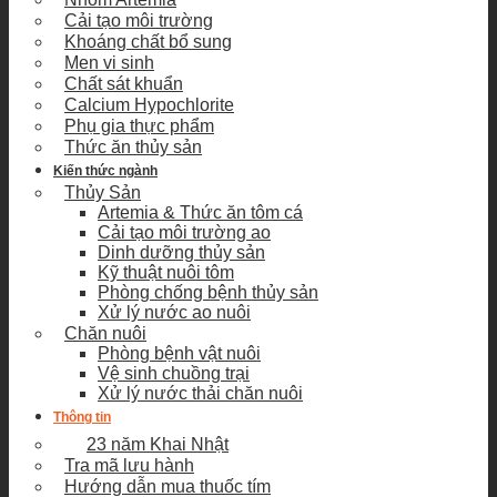
Cải tạo môi trường
Khoáng chất bổ sung
Men vi sinh
Chất sát khuẩn
Calcium Hypochlorite
Phụ gia thực phẩm
Thức ăn thủy sản
Kiến thức ngành
Thủy Sản
Artemia & Thức ăn tôm cá
Cải tạo môi trường ao
Dinh dưỡng thủy sản
Kỹ thuật nuôi tôm
Phòng chống bệnh thủy sản
Xử lý nước ao nuôi
Chăn nuôi
Phòng bệnh vật nuôi
Vệ sinh chuồng trại
Xử lý nước thải chăn nuôi
Thông tin
23 năm Khai Nhật
Tra mã lưu hành
Hướng dẫn mua thuốc tím