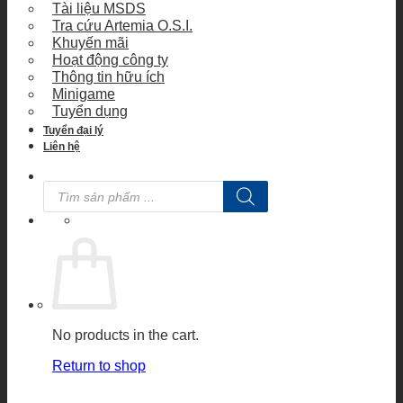
Tài liệu MSDS
Tra cứu Artemia O.S.I.
Khuyến mãi
Hoạt động công ty
Thông tin hữu ích
Minigame
Tuyển dụng
Tuyển đại lý
Liên hệ
Products
search
No products in the cart.
Return to shop