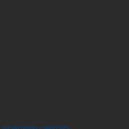
Xút vảy Shreas – NaOH 99%