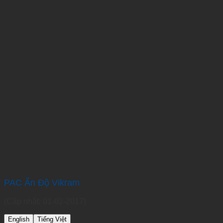
PAC Ấn Độ Vikram
(Cập nhật: 01-02-2017)
English
Tiếng Việt