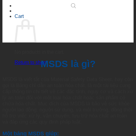
Cart
No products in the cart.
MSDS là gì?
Return to shop
MSDS là viết tắt của
Material Safety Data Sheet,
hay còn
gọi là Bảng chỉ dẫn an toàn hóa chất, là một tài liệu cung
cấp thông tin chi tiết về các đặc tính, nguy cơ và cách xử
lý an toàn đối với một loại hóa chất hoặc sản phẩm có
chứa hóa chất. Mục đích của MSDS là bảo vệ sức khỏe
người lao động, người sử dụng, và môi trường, đồng thời
hỗ trợ việc xử lý, vận chuyển, lưu trữ hóa chất an toàn
và đáp ứng các quy định pháp luật.
Một bảng MSDS giúp: