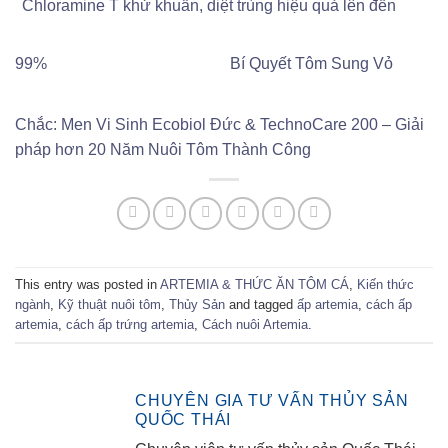
Chloramine T khử khuẩn, diệt trùng hiệu quả lên đến
99%
Bí Quyết Tôm Sung Vỏ
Chắc: Men Vi Sinh Ecobiol Đức & TechnoCare 200 – Giải
pháp hơn 20 Năm Nuôi Tôm Thành Công
This entry was posted in
ARTEMIA & THỨC ĂN TÔM CÁ
,
Kiến thức
ngành
,
Kỹ thuật nuôi tôm
,
Thủy Sản
and tagged
ấp artemia
,
cách ấp
artemia
,
cách ấp trứng artemia
,
Cách nuôi Artemia
.
CHUYÊN GIA TƯ VẤN THỦY SẢN
QUỐC THÁI