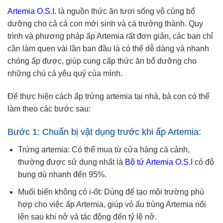
Artemia O.S.I.
là nguồn thức ăn tươi sống vô cùng bổ
dưỡng cho cả cá con mới sinh và cá trưởng thành. Quy
trình và phương pháp ấp Artemia rất đơn giản, các bạn chỉ
cần làm quen vài lần ban đầu là có thể dễ dàng và nhanh
chóng ấp được, giúp cung cấp thức ăn bổ dưỡng cho
những chú cá yêu quý của mình.
Để thực hiện cách ấp trứng artemia tại nhà, bà con có thể
làm theo các bước sau:
Bước 1: Chuẩn bị vật dụng trước khi ấp Artemia:
Trứng artemia: Có thể mua từ cửa hàng cá cảnh,
thường được sử dụng nhất là
Bộ tứ Artemia O.S.I
có độ
bung dù nhanh đến 95%.
Muối biển không có i-ốt: Dùng để tạo môi trường phù
hợp cho việc ấp Artemia, giúp vỏ ấu trùng Artemia nổi
lên sau khi nở và tác động đến tỷ lệ nở.