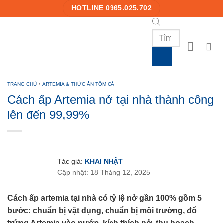
Skip
HOTLINE 0965.025.702
to
content
Products
search
TRANG CHỦ
›
ARTEMIA & THỨC ĂN TÔM CÁ
Cách ấp Artemia nở tại nhà thành công
lên đến 99,99%
Tác giả:
KHAI NHẬT
Cập nhật: 18 Tháng 12, 2025
Cách ấp artemia tại nhà có tỷ lệ nở gần 100% gồm 5
bước: chuẩn bị vật dụng, chuẩn bị môi trường, đổ
trứng Artemia vào nước, kích thích nở, thu hoạch.