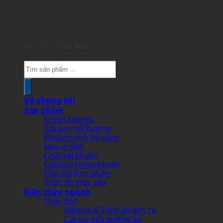
Copyright 2026 ©
Khai Nhat
Products
search
Về chúng tôi
Sản phẩm
Nhóm Artemia
Cải tạo môi trường
Khoáng chất bổ sung
Men vi sinh
Chất sát khuẩn
Calcium Hypochlorite
Phụ gia thực phẩm
Thức ăn thủy sản
Kiến thức ngành
Thủy Sản
Artemia & Thức ăn tôm cá
Cải tạo môi trường ao