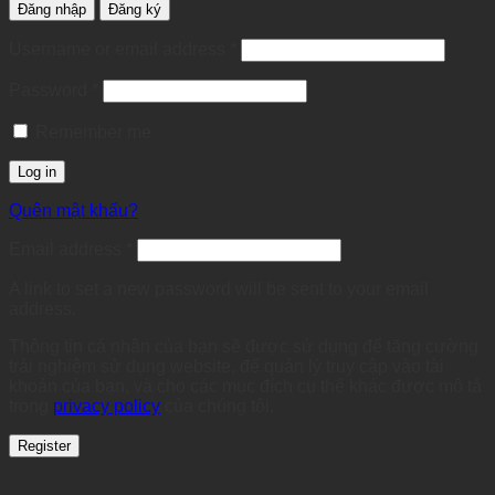
Đăng nhập
Đăng ký
Required
Username or email address
*
Required
Password
*
Remember me
Log in
Quên mật khẩu?
Required
Email address
*
A link to set a new password will be sent to your email
address.
Thông tin cá nhân của bạn sẽ được sử dụng để tăng cường
trải nghiệm sử dụng website, để quản lý truy cập vào tài
khoản của bạn, và cho các mục đích cụ thể khác được mô tả
trong
privacy policy
của chúng tôi.
Register