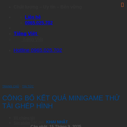
Skip
Chất lượng – Uy tín – Bền vững
to
content
Liên hệ
0965.025.702
Tiếng Việt
Tiếng Việt
Hotline 0965.025.702
TRANG CHỦ
›
TIN TỨC
CÔNG BỐ KẾT QUẢ MINIGAME THỬ
TÀI GHÉP HÌNH
Về chúng tôi
Tác giả:
KHAI NHẬT
Sản phẩm
Cập nhật: 15 Tháng 9, 2025