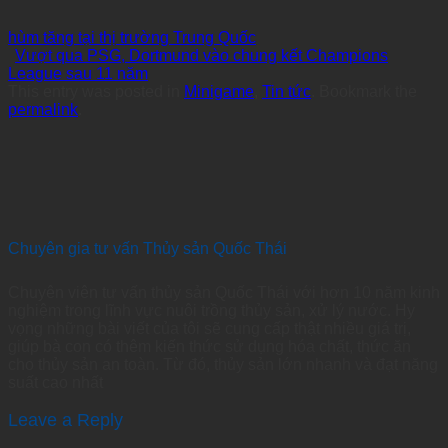
hùm tăng tại thị trường Trung Quốc
Vượt qua PSG, Dortmund vào chung kết Champions
League sau 11 năm
This entry was posted in
Minigame
,
Tin tức
. Bookmark the
permalink
.
Chuyên gia tư vấn Thủy sản Quốc Thái
Chuyên viên tư vấn thủy sản Quốc Thái với hơn 10 năm kinh
nghiệm trong lĩnh vực nuôi trồng thủy sản, xử lý nước. Hy
vọng những bài viết của tôi sẽ cung cấp thật nhiều giá trị,
giúp bà con có thêm kiến thức sử dụng hóa chất, thức ăn
cho thủy sản an toàn. Từ đó, thủy sản lớn nhanh và đạt năng
suất cao nhất
Leave a Reply