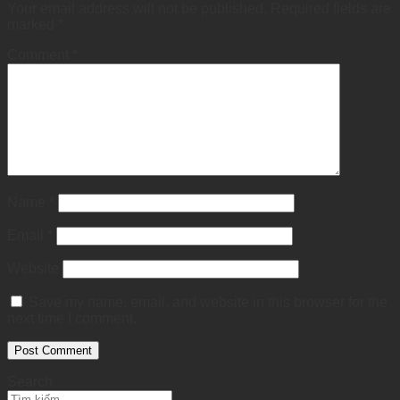
Your email address will not be published.
Required fields are
marked
*
Comment
*
Name
*
Email
*
Website
Save my name, email, and website in this browser for the
next time I comment.
Search