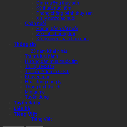
Dinh dưỡng thủy sản
Kỹ thuật nuôi tôm
Phòng chống bệnh thủy sản
Xử lý nước ao nuôi
Chăn nuôi
Phòng bệnh vật nuôi
Vệ sinh chuồng trại
Xử lý nước thải chăn nuôi
Thông tin
23 năm Khai Nhật
Tra mã lưu hành
Hướng dẫn mua thuốc tím
Tài liệu MSDS
Tra cứu Artemia O.S.I.
Khuyến mãi
Hoạt động công ty
Thông tin hữu ích
Minigame
Tuyển dụng
Tuyển đại lý
Liên hệ
Tiếng Việt
Tiếng Việt