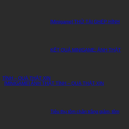
[Minigame] THỬ TÀI GHÉP HÌNH
KẾT QUẢ MINIGAME: ẢNH THẬT
TÌNH – QUÀ THẬT XỊN
[MINIGAME] ẢNH THẬT TÌNH – QUÀ THẬT XỊN
Tiêu thụ tôm chân trắng giảm, tôm