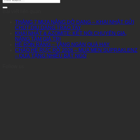
Bài viết liên quan
THÁNG 7 MƯA NẮNG DỞ DANG – KHAI NHẬT GỬI
CHÚT DỊU DÀNG TRAO TAY
KHAI NHẬT & AZOMITE: KẾT NỐI CHUYÊN GIA,
NÂNG TẦM GIÁ TRỊ
HÈ RỘN RÀNG – TẶNG NGÀN QUÀ HAY
CHÀO HÈ RỰC RỠ 2026 – MUA MEN SUPRAKLENZ
– QUÀ TẶNG NHIỀU BẤT NGỜ
Follow us