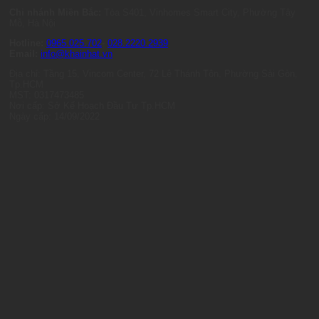
Chi nhánh Miền Bắc:
Tòa S401, Vinhomes Smart City, Phường Tây
Mỗ, Hà Nội
Hotline:
0965.025.702
-
028.2220.2939
Email:
info@khainhat.vn
Địa chỉ: Tầng 15, Vincom Center, 72 Lê Thánh Tôn, Phường Sài Gòn,
Tp.HCM
MST: 0317473485
Nơi cấp: Sở Kế Hoạch Đầu Tư Tp.HCM
Ngày cấp: 14/09/2022