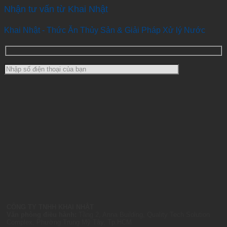
Nhận tư vấn từ Khai Nhật
Khai Nhật - Thức Ăn Thủy Sản & Giải Pháp Xử lý Nước
CÔNG TY TNHH KHAI NHẬT
Văn phòng điều hành:
Tầng 2, Anna Building, Quality Tech Solution
Complex, Phường Trung Mỹ Tây, Tp.HCM