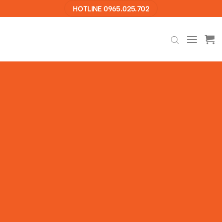
Skip
HOTLINE 0965.025.702
to
content