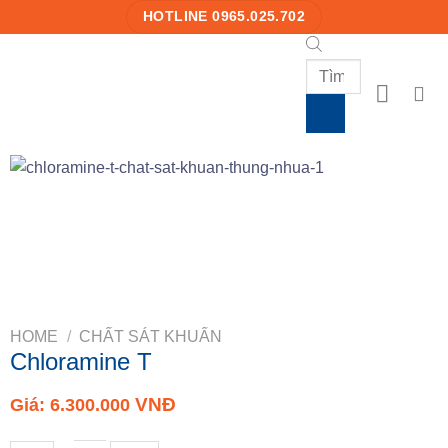
Skip
HOTLINE 0965.025.702
to
content
Products
search
HOME
/
CHẤT SÁT KHUẨN
Chloramine T
VNĐ
Giá:
6.300.000