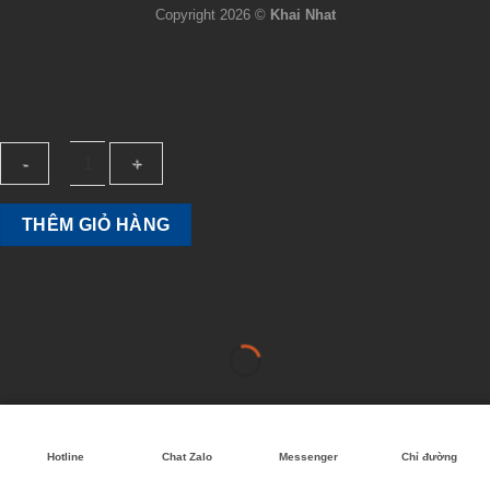
Copyright 2026 ©
Khai Nhat
Chloramine
THÊM GIỎ HÀNG
T
quantity
Hotline
Chat Zalo
Messenger
Chỉ đường