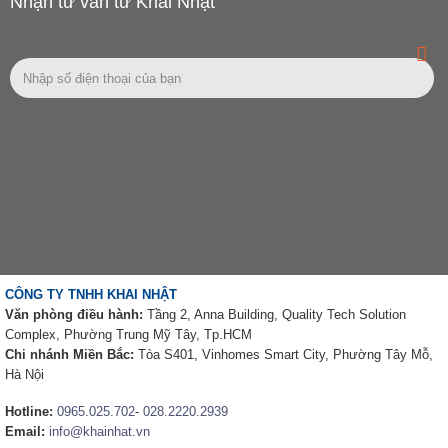
Nhận tư vấn từ Khai Nhật
CÔNG TY TNHH KHAI NHẬT
Văn phòng điều hành:
Tầng 2, Anna Building, Quality Tech Solution
Complex, Phường Trung Mỹ Tây, Tp.HCM
Chi nhánh Miền Bắc:
Tòa S401, Vinhomes Smart City, Phường Tây Mỗ,
Hà Nội
Hotline:
0965.025.702
-
028.2220.2939
Email:
info@khainhat.vn