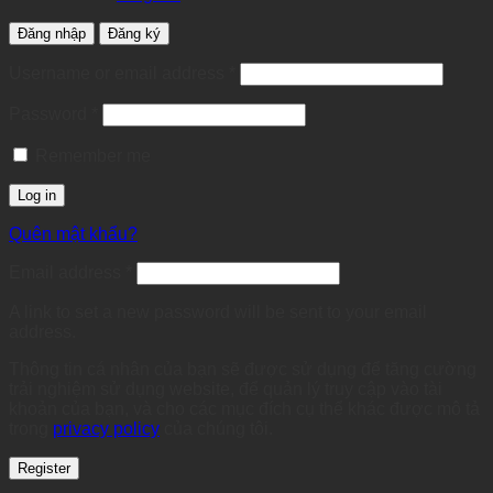
Đăng nhập
Đăng ký
Required
Username or email address
*
Required
Password
*
Remember me
Log in
Quên mật khẩu?
Required
Email address
*
A link to set a new password will be sent to your email
address.
Thông tin cá nhân của bạn sẽ được sử dụng để tăng cường
trải nghiệm sử dụng website, để quản lý truy cập vào tài
khoản của bạn, và cho các mục đích cụ thể khác được mô tả
trong
privacy policy
của chúng tôi.
Register