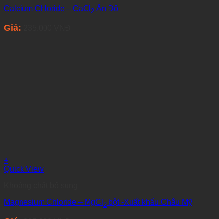
Calcium Chloride – CaCl
Ấn Độ
2
Giá:
235.000
VNĐ
+
Quick View
Khoáng chất bổ sung
Magnesium Chloride – MgCl
bột -Xuất khẩu Châu Mỹ
2