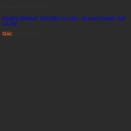
Khoáng chất bổ sung
+
Khoáng Alkaline
tăng kiềm ao nuôi – bổ sung khoáng chất
Ca, Na
Giá:
60.000
VNĐ