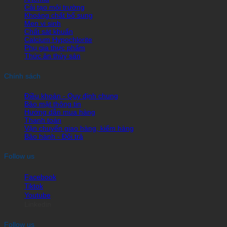
Cải tạo môi trường
Khoáng chất bổ sung
Men vi sinh
Chất sát khuẩn
Calcium Hypochlorite
Phụ gia thực phẩm
Thức ăn thủy sản
Chính sách
Điều khoản - Quy định chung
Bảo mật thông tin
Hướng dẫn mua hàng
Thanh toán
Vận chuyển giao hàng, kiểm hàng
Bảo hành - Đổi trả
Follow us
Facebook
Tiktok
Youtube
Linkedin
Follow us