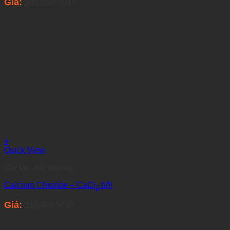
Giá:
295.000
VNĐ
+
Quick View
Cải tạo môi trường
Calcium Chloride – CaCl
bột
2
Giá:
310.000
VNĐ