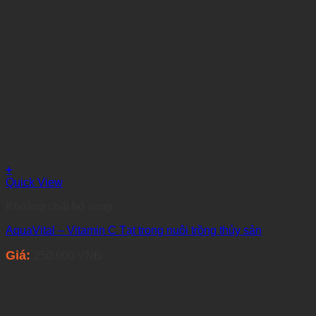
+
Quick View
Khoáng chất bổ sung
AquaVital – Vitamin C Tạt trong nuôi trồng thủy sản
Giá:
250.000
VNĐ