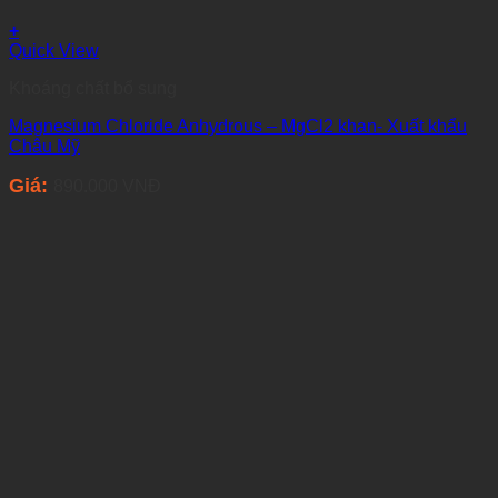
+
Quick View
Khoáng chất bổ sung
Magnesium Chloride Anhydrous – MgCl2 khan- Xuất khẩu
Châu Mỹ
Giá:
890.000
VNĐ