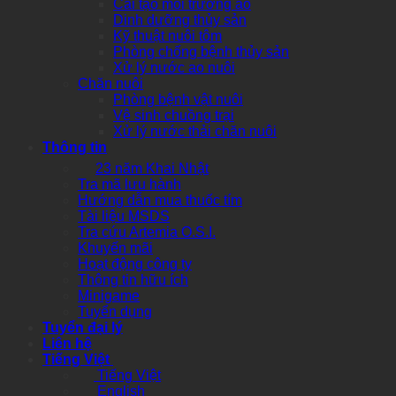
Cải tạo môi trường ao
Dinh dưỡng thủy sản
Kỹ thuật nuôi tôm
Phòng chống bệnh thủy sản
Xử lý nước ao nuôi
Chăn nuôi
Phòng bệnh vật nuôi
Vệ sinh chuồng trại
Xử lý nước thải chăn nuôi
Thông tin
23 năm Khai Nhật
Tra mã lưu hành
Hướng dẫn mua thuốc tím
Tài liệu MSDS
Tra cứu Artemia O.S.I.
Khuyến mãi
Hoạt động công ty
Thông tin hữu ích
Minigame
Tuyển dụng
Tuyển đại lý
Liên hệ
Tiếng Việt
Tiếng Việt
English