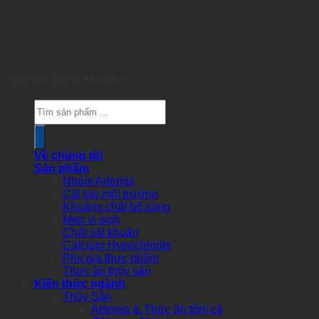
Copyright 2026 ©
Khai Nhat
Products
search
Về chúng tôi
Sản phẩm
Nhóm Artemia
Cải tạo môi trường
Khoáng chất bổ sung
Men vi sinh
Chất sát khuẩn
Calcium Hypochlorite
Phụ gia thực phẩm
Thức ăn thủy sản
Kiến thức ngành
Thủy Sản
Artemia & Thức ăn tôm cá