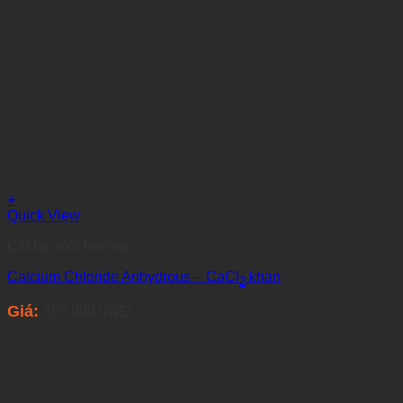
+
Quick View
Cải tạo môi trường
Calcium Chloride Anhydrous – CaCl
khan
2
Giá:
355.000
VNĐ