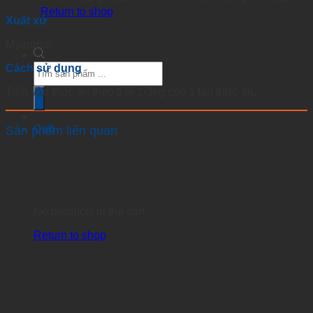
Return to shop
Xuất xứ
Myanmar
Products
Cách sử dụng
search
Trộn vào thức ăn theo tỉ lệ 1-3kg cho 1 tấn thức ăn.
Cart
Sản phẩm liên quan
No products in the cart.
Return to shop