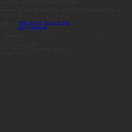
Complex, Phường Trung Mỹ Tây, Tp.HCM
Chi nhánh Miền Bắc:
Tòa S401, Vinhomes Smart City, Phường Tây
Mỗ, Hà Nội
Hotline:
0965.025.702
-
028.2220.2939
Email:
info@khainhat.vn
Địa chỉ: Tầng 15, Vincom Center, 72 Lê Thánh Tôn, Phường Sài Gòn,
Tp.HCM
MST: 0317473485
Nơi cấp: Sở Kế Hoạch Đầu Tư Tp.HCM
Ngày cấp: 14/09/2022