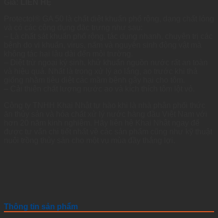
Giá: LIÊN HỆ
Protectol® GA 50 là chất diệt khuẩn phổ rộng, dạng chất lỏng
và có các công dụng đặc trưng như sau:
– Là chất sát khuẩn phổ rộng, tác dụng nhanh, chuyên trị các
bệnh do vi khuẩn, virus, nấm và nguyên sinh động vật mà
không tác hại lâu dài đến môi trường.
– Diệt trừ ngoại ký sinh, khử khuẩn nguồn nước rất an toàn
và hiệu quả. Nhất là trong xử lý ao lắng, ao trước khi thả
giống nhằm tiêu diệt các mầm bệnh gây hại cho tôm.
– Cải thiện chất lượng nước ao và kích thích tôm lột vỏ.
Công ty TNHH Khai Nhật tự hào khi là nhà phân phối thức
ăn thủy sản và hóa chất xử lý nước hàng đầu Việt Nam với
hơn 20 năm kinh nghiệm. Hãy liên hệ Khai Nhật ngay để
được tư vấn chi tiết nhất về các sản phẩm cũng như kỹ thuật
nuôi trồng thủy sản cho một vụ mùa đầy thắng lợi.
Thông tin sản phẩm