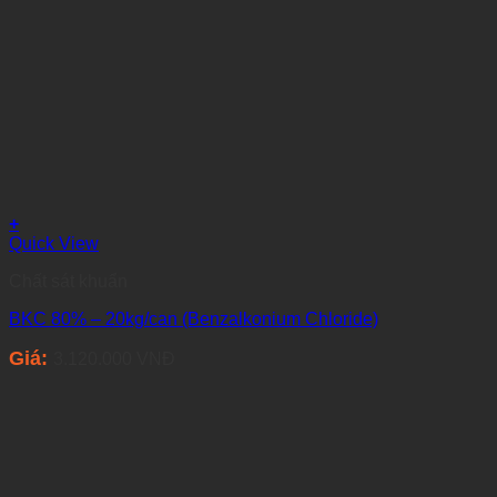
+
Quick View
Chất sát khuẩn
BKC 80% – 20kg/can (Benzalkonium Chloride)
Giá:
3.120.000
VNĐ