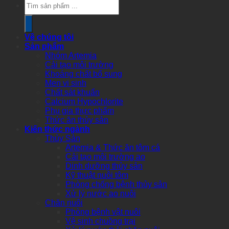
Products
search
Về chúng tôi
Sản phẩm
Nhóm Artemia
Cải tạo môi trường
Khoáng chất bổ sung
Men vi sinh
Chất sát khuẩn
Calcium Hypochlorite
Phụ gia thực phẩm
Thức ăn thủy sản
Kiến thức ngành
Thủy Sản
Artemia & Thức ăn tôm cá
Cải tạo môi trường ao
Dinh dưỡng thủy sản
Kỹ thuật nuôi tôm
Phòng chống bệnh thủy sản
Xử lý nước ao nuôi
Chăn nuôi
Phòng bệnh vật nuôi
Vệ sinh chuồng trại