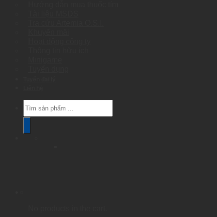
Hướng dẫn mua thuốc tím
Tài liệu MSDS
Tra cứu Artemia O.S.I.
Khuyến mãi
Hoạt động công ty
Thông tin hữu ích
Minigame
Tuyển dụng
Tuyển đại lý
Liên hệ
Products
search
No products in the cart.