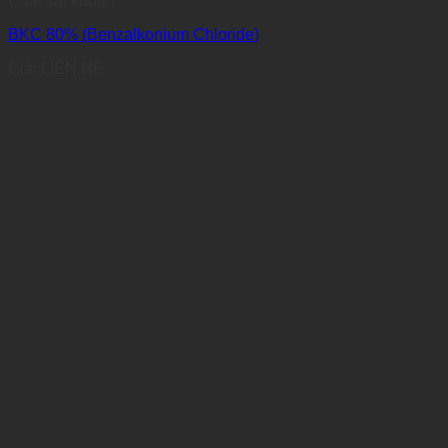
Chất sát khuẩn
BKC 80% (Benzalkonium Chloride)
Giá: LIÊN HỆ