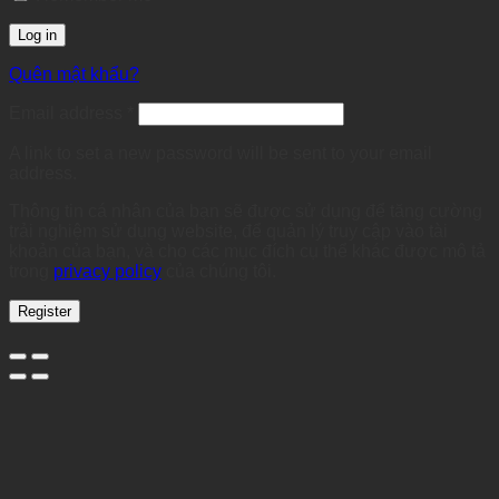
Log in
Quên mật khẩu?
Required
Email address
*
A link to set a new password will be sent to your email
address.
Thông tin cá nhân của bạn sẽ được sử dụng để tăng cường
trải nghiệm sử dụng website, để quản lý truy cập vào tài
khoản của bạn, và cho các mục đích cụ thể khác được mô tả
trong
privacy policy
của chúng tôi.
Register