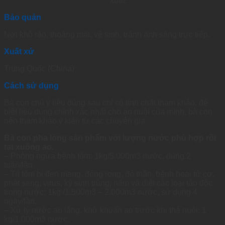
xuất.
Bảo quản
Nơi khô ráo, thoáng mát, vệ sinh, tránh ánh sáng trực tiếp.
Xuất xứ
Trung Quốc (China)
Cách sử dụng
Bà con chú ý liều dùng sau chỉ có tính chất tham khảo, để
biết liều dùng chính xác nhất cho ao nuôi của mình, bà con
nên tham khảo ý kiến từ các chuyên gia.
Bà con pha lỏng sản phẩm với lượng nước phù hợp rồi
tạt xuống ao.
– Phòng ngừa bệnh tôm: 1kg/5.000m3 nước, dùng 2
tuần/lần.
– Trị tôm bị đen mang, đóng rong, đỏ thân, bệnh hoại tử cơ,
phát sáng, virus, ký sinh trùng, nấm và diệt các loại tảo độc
trong nước: 1kg /1.500m3 – 2.000m3 nước, sử dụng 4
ngày/lần.
– Xử lý nước ao lắng, khử khuẩn ao trước khi thả nuôi: 1
kg/1.000m3 nước.