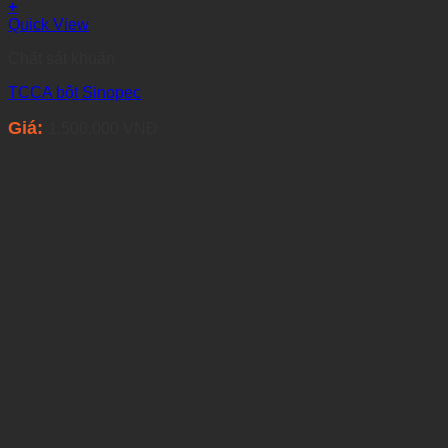
+
Quick View
Chất sát khuẩn
TCCA bột Sinopec
Giá:
1.500.000
VNĐ