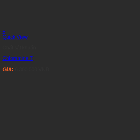
+
Quick View
Chất sát khuẩn
Chloramine T
Giá:
6.300.000
VNĐ