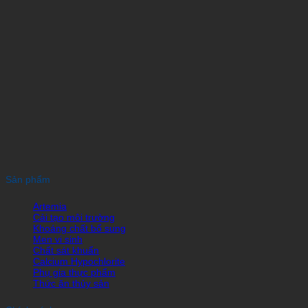
Sản phẩm
Artemia
Cải tạo môi trường
Khoáng chất bổ sung
Men vi sinh
Chất sát khuẩn
Calcium Hypochlorite
Phụ gia thực phẩm
Thức ăn thủy sản