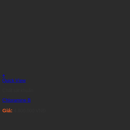
+
Quick View
Chất sát khuẩn
Chloramine B
Giá:
4.800.000
VNĐ