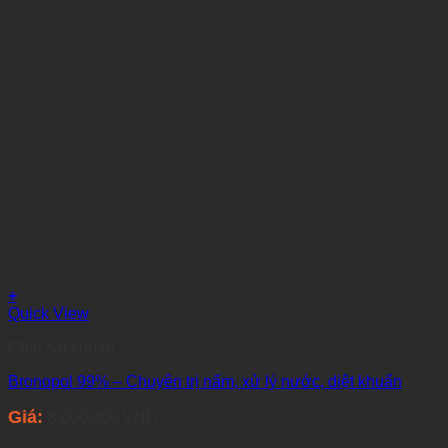
+
Quick View
Chất sát khuẩn
Bronopol 99% – Chuyên trị nấm, xử lý nước, diệt khuẩn
Giá:
8.600.000
VNĐ