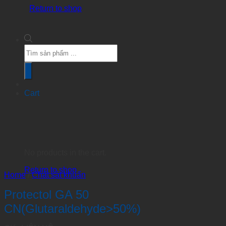
Return to shop
Products
search
Cart
No products in the cart.
Return to shop
Home
/
Chất sát khuẩn
Protectol GA 50
CN(Glutaraldehyde>50%)