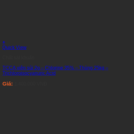
+
Quick View
Chất sát khuẩn
TCCA viên sủi 2g – Chlorine 35% – Thùng 25kg –
Trichloroisocyanuric Acid
Giá:
1.400.000
VNĐ