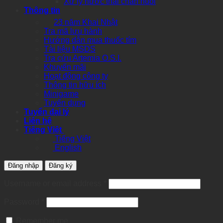
Xử lý nước thải chăn nuôi
Thông tin
23 năm Khai Nhật
Tra mã lưu hành
Hướng dẫn mua thuốc tím
Tài liệu MSDS
Tra cứu Artemia O.S.I.
Khuyến mãi
Hoạt động công ty
Thông tin hữu ích
Minigame
Tuyển dụng
Tuyển đại lý
Liên hệ
Tiếng Việt
Tiếng Việt
English
Đăng nhập
Đăng ký
Required
Username or email address
*
Required
Password
*
Remember me