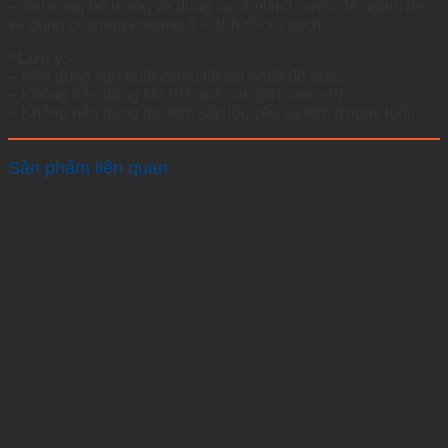
– Sát trùng bể ương và dụng cụ: 2ml/m3 nước để ngâm bể
và dụng cụ trong khoảng 8 – 10h rồi xả sạch.
* Lưu ý:
– Nên dùng vào buổi chiều tối khi nhiệt độ thấp.
– Không nên dùng khi PH quá cao (pH cao > 9).
– Không nên dùng lúc tôm sắp lột, yếu và tôm ít ngày tuổi.
Sản phẩm liên quan