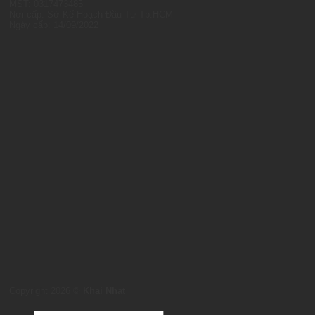
MST: 0317473485
Nơi cấp: Sở Kế Hoạch Đầu Tư Tp.HCM
Ngày cấp: 14/09/2022
Copyright 2026 ©
Khai Nhat