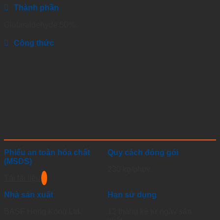
Thành phần
Glutaraldehyde 50%.
Công thức
Phiếu an toàn hóa chất
Quy cách đóng gói
(MSDS)
230 kg/phuy.
Tải tài liệu
Nhà sản xuất
Hạn sử dụng
BASF Hong Kong Ltd.
12 tháng kể từ ngày sản