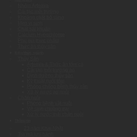
Nhóm Artemia
Cải tạo môi trường
Khoáng chất bổ sung
Men vi sinh
Chất sát khuẩn
Calcium Hypochlorite
Phụ gia thực phẩm
Thức ăn thủy sản
Kiến thức ngành
Thủy Sản
Artemia & Thức ăn tôm cá
Cải tạo môi trường ao
Dinh dưỡng thủy sản
Kỹ thuật nuôi tôm
Phòng chống bệnh thủy sản
Xử lý nước ao nuôi
Chăn nuôi
Phòng bệnh vật nuôi
Vệ sinh chuồng trại
Xử lý nước thải chăn nuôi
Thông tin
23 năm Khai Nhật
Tra mã lưu hành