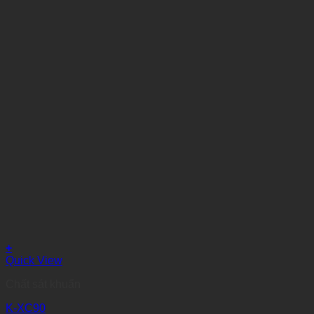
+
Quick View
Chất sát khuẩn
K-XC90