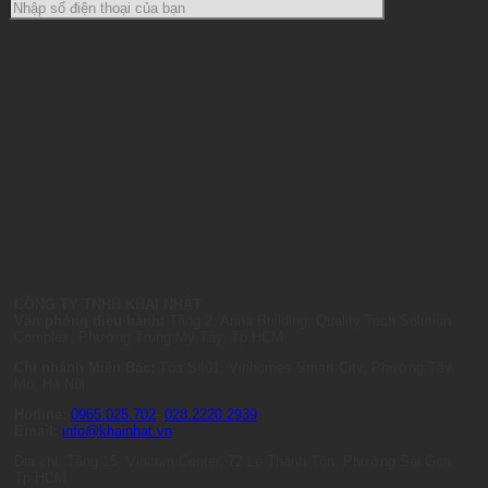
CÔNG TY TNHH KHAI NHẬT
Văn phòng điều hành:
Tầng 2, Anna Building, Quality Tech Solution
Complex, Phường Trung Mỹ Tây, Tp.HCM
Chi nhánh Miền Bắc:
Tòa S401, Vinhomes Smart City, Phường Tây
Mỗ, Hà Nội
Hotline:
0965.025.702
-
028.2220.2939
Email:
info@khainhat.vn
Địa chỉ: Tầng 15, Vincom Center, 72 Lê Thánh Tôn, Phường Sài Gòn,
Tp.HCM