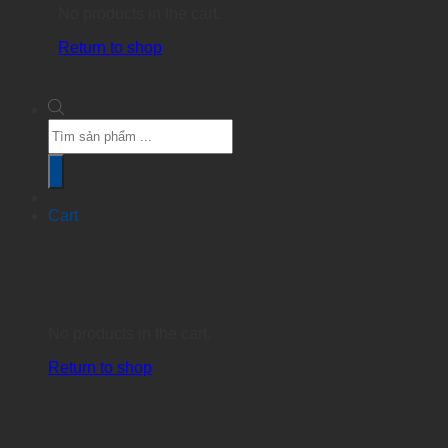
No products in the cart.
Return to shop
Products
search
Cart
No products in the cart.
Return to shop