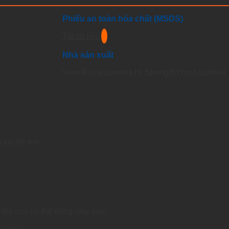
Phiếu an toàn hóa chất (MSDS)
Tải tài liệu
Nhà sản xuất
Sree Rayalaseema Hi Strength Hypo Limited
 tay trẻ em
 Bà con có thể dùng như sau:
0 phút).