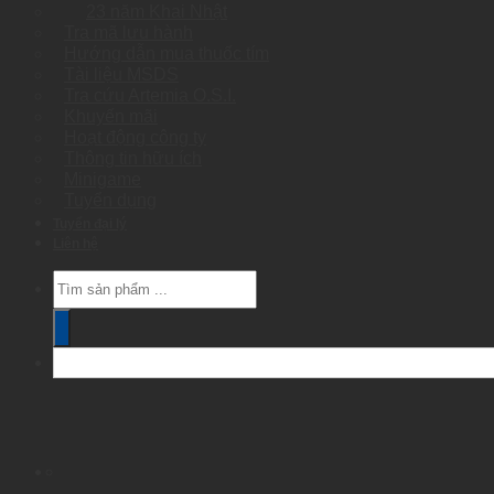
23 năm Khai Nhật
Tra mã lưu hành
Hướng dẫn mua thuốc tím
Tài liệu MSDS
Tra cứu Artemia O.S.I.
Khuyến mãi
Hoạt động công ty
Thông tin hữu ích
Minigame
Tuyển dụng
Tuyển đại lý
Liên hệ
Products
search