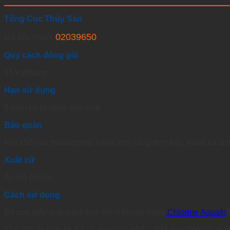
Tổng Cục Thủy Sản
02039650
Mã tiếp nhận:
Quy cách đóng gói
45 kg/thùng
Hạn sử dụng
5 năm kể từ ngày sản xuất
Bảo quản
Nơi khô ráo, thoáng mát, tránh ánh nắng trực tiếp, tránh xa tầm
Xuất xứ
Ấn Độ (India)
Cách sử dụng
Bà con thắc mắc cách loại trừ vi khuẩn bằng
Chlorine Aquafit
?
Khử khuẩn thiết bị, bể và dụng cụ: 100 – 200 ppm (thời gian 3