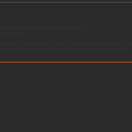
hẩm tẩy rửa gia dụng, có công dụng như:
cho ao nuôi.
 thủy sản và hóa chất xử lý nước hàng đầu Việt Nam với hơn 2
như kỹ thuật nuôi trồng thủy sản cho một vụ mùa đầy thắng lợi.