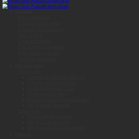
Về chúng tôi
Sản phẩm
Nhóm Artemia
Cải tạo môi trường
Khoáng chất bổ sung
Men vi sinh
Chất sát khuẩn
Calcium Hypochlorite
Phụ gia thực phẩm
Thức ăn thủy sản
Kiến thức ngành
Thủy Sản
Artemia & Thức ăn tôm cá
Cải tạo môi trường ao
Dinh dưỡng thủy sản
Kỹ thuật nuôi tôm
Phòng chống bệnh thủy sản
Xử lý nước ao nuôi
Chăn nuôi
Phòng bệnh vật nuôi
Vệ sinh chuồng trại
Xử lý nước thải chăn nuôi
Thông tin