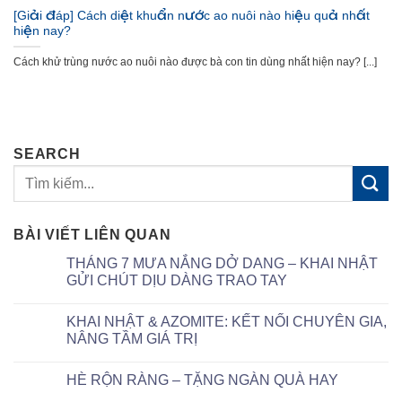
[Giải đáp] Cách diệt khuẩn nước ao nuôi nào hiệu quả nhất
hiện nay?
Cách khử trùng nước ao nuôi nào được bà con tin dùng nhất hiện nay? [...]
SEARCH
BÀI VIẾT LIÊN QUAN
THÁNG 7 MƯA NẮNG DỞ DANG – KHAI NHẬT
GỬI CHÚT DỊU DÀNG TRAO TAY
KHAI NHẬT & AZOMITE: KẾT NỐI CHUYÊN GIA,
NÂNG TẦM GIÁ TRỊ
HÈ RỘN RÀNG – TẶNG NGÀN QUÀ HAY