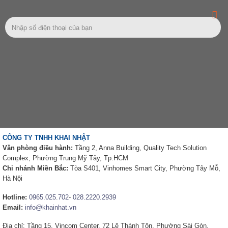
CÔNG TY TNHH KHAI NHẬT
Văn phòng điều hành:
Tầng 2, Anna Building, Quality Tech Solution
Complex, Phường Trung Mỹ Tây, Tp.HCM
Chi nhánh Miền Bắc:
Tòa S401, Vinhomes Smart City, Phường Tây Mỗ,
Hà Nội
Hotline:
0965.025.702
-
028.2220.2939
Email:
info@khainhat.vn
Địa chỉ: Tầng 15, Vincom Center, 72 Lê Thánh Tôn, Phường Sài Gòn,