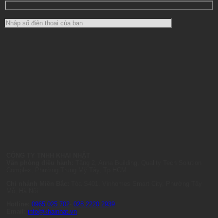
CÔNG TY TNHH KHAI NHẬT
Văn phòng điều hành:
Tầng 2, Anna Building, Quality Tech Solution
Complex, Phường Trung Mỹ Tây, Tp.HCM
Chi nhánh Miền Bắc:
Tòa S401, Vinhomes Smart City, Phường Tây
Mỗ, Hà Nội
Hotline:
0965.025.702
-
028.2220.2939
Email:
info@khainhat.vn