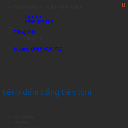
Skip
Chất lượng – Uy tín – Bền vững
to
Liên hệ
content
0965.025.702
Tiếng Việt
Tiếng Việt
Hotline 0965.025.702
bệnh đốm trắng trên tôm
Về chúng tôi
Sản phẩm
Nhóm Artemia