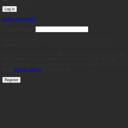
Log in
Quên mật khẩu?
Required
Email address
*
A link to set a new password will be sent to your email
address.
Thông tin cá nhân của bạn sẽ được sử dụng để tăng cường
trải nghiệm sử dụng website, để quản lý truy cập vào tài
khoản của bạn, và cho các mục đích cụ thể khác được mô tả
trong
privacy policy
của chúng tôi.
Register