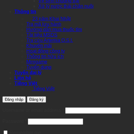
Vệ sinh chuồng trại
Xử lý nước thải chăn nuôi
Thông tin
23 năm Khai Nhật
Tra mã lưu hành
Hướng dẫn mua thuốc tím
Tài liệu MSDS
Tra cứu Artemia O.S.I.
Khuyến mãi
Hoạt động công ty
Thông tin hữu ích
Minigame
Tuyển dụng
Tuyển đại lý
Liên hệ
Tiếng Việt
Tiếng Việt
Đăng nhập
Đăng ký
Required
Username or email address
*
Required
Password
*
Remember me