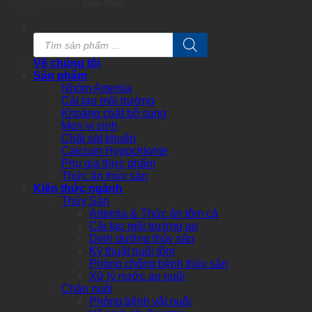
Copyright 2026 ©
Khai Nhat
Products
search
Về chúng tôi
Sản phẩm
Nhóm Artemia
Cải tạo môi trường
Khoáng chất bổ sung
Men vi sinh
Chất sát khuẩn
Calcium Hypochlorite
Phụ gia thực phẩm
Thức ăn thủy sản
Kiến thức ngành
Thủy Sản
Artemia & Thức ăn tôm cá
Cải tạo môi trường ao
Dinh dưỡng thủy sản
Kỹ thuật nuôi tôm
Phòng chống bệnh thủy sản
Xử lý nước ao nuôi
Chăn nuôi
Phòng bệnh vật nuôi