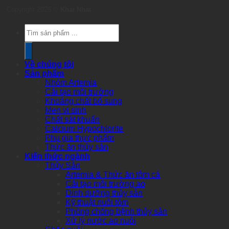
Copyright 2026 ©
Khai Nhat
Products
search
Về chúng tôi
Sản phẩm
Nhóm Artemia
Cải tạo môi trường
Khoáng chất bổ sung
Men vi sinh
Chất sát khuẩn
Calcium Hypochlorite
Phụ gia thực phẩm
Thức ăn thủy sản
Kiến thức ngành
Thủy Sản
Artemia & Thức ăn tôm cá
Cải tạo môi trường ao
Dinh dưỡng thủy sản
Kỹ thuật nuôi tôm
Phòng chống bệnh thủy sản
Xử lý nước ao nuôi