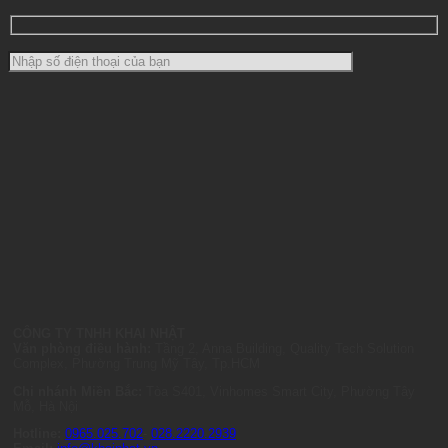
CÔNG TY TNHH KHAI NHẬT
Văn phòng điều hành:
Tầng 2, Anna Building, Quality Tech Solution
Complex, Phường Trung Mỹ Tây, Tp.HCM
Chi nhánh Miền Bắc:
Tòa S401, Vinhomes Smart City, Phường Tây
Mỗ, Hà Nội
Hotline:
0965.025.702
-
028.2220.2939