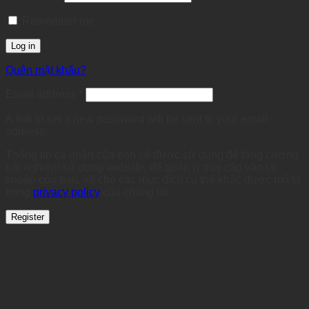
Remember me
Log in
Quên mật khẩu?
Required
Email address
*
A link to set a new password will be sent to your email
address.
Thông tin cá nhân của bạn sẽ được sử dụng để tăng cường
trải nghiệm sử dụng website, để quản lý truy cập vào tài
khoản của bạn, và cho các mục đích cụ thể khác được mô tả
trong
privacy policy
của chúng tôi.
Register