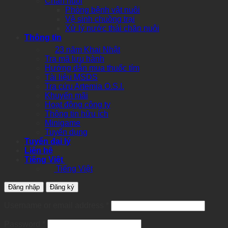
Chăn nuôi
Phòng bệnh vật nuôi
Vệ sinh chuồng trại
Xử lý nước thải chăn nuôi
Thông tin
23 năm Khai Nhật
Tra mã lưu hành
Hướng dẫn mua thuốc tím
Tài liệu MSDS
Tra cứu Artemia O.S.I.
Khuyến mãi
Hoạt động công ty
Thông tin hữu ích
Minigame
Tuyển dụng
Tuyển đại lý
Liên hệ
Tiếng Việt
Tiếng Việt
Đăng nhập
Đăng ký
Required
Username or email address
*
Required
Password
*