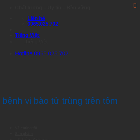
Skip
Chất lượng – Uy tín – Bền vững
to
Liên hệ
content
0965.025.702
Tiếng Việt
Tiếng Việt
Hotline 0965.025.702
bệnh vi bào tử trùng trên tôm
Về chúng tôi
Sản phẩm
Nhóm Artemia