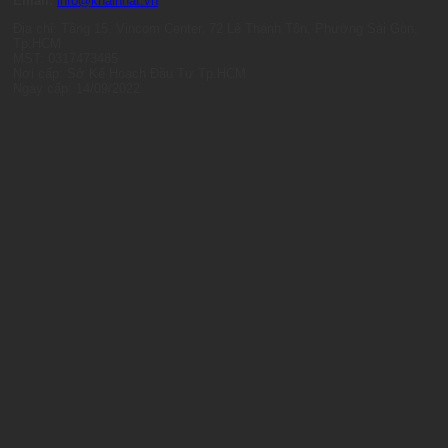
Email:
info@khainhat.vn
Địa chỉ: Tầng 15, Vincom Center, 72 Lê Thánh Tôn, Phường Sài Gòn,
Tp.HCM
MST: 0317473485
Nơi cấp: Sở Kế Hoạch Đầu Tư Tp.HCM
Ngày cấp: 14/09/2022