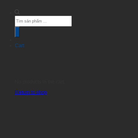
Products
search
Cart
No products in the cart.
Return to shop