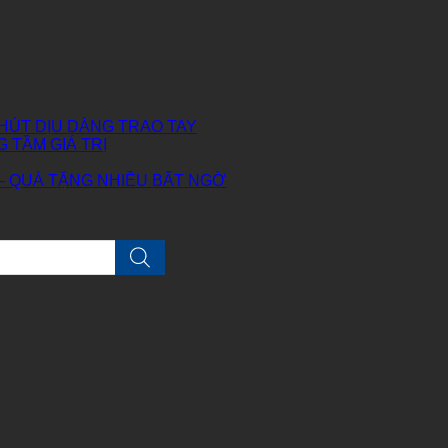
HÚT DỊU DÀNG TRAO TAY
G TẦM GIÁ TRỊ
– QUÀ TẶNG NHIỀU BẤT NGỜ