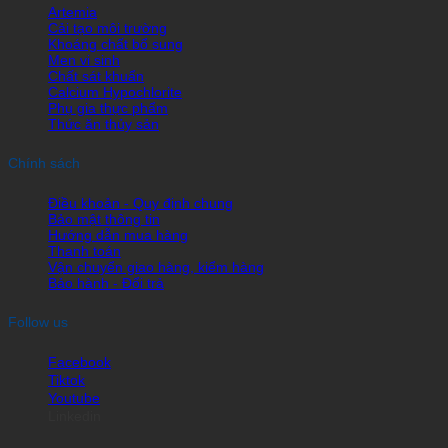
Artemia
Cải tạo môi trường
Khoáng chất bổ sung
Men vi sinh
Chất sát khuẩn
Calcium Hypochlorite
Phụ gia thực phẩm
Thức ăn thủy sản
Chính sách
Điều khoản - Quy định chung
Bảo mật thông tin
Hướng dẫn mua hàng
Thanh toán
Vận chuyển giao hàng, kiểm hàng
Bảo hành - Đổi trả
Follow us
Facebook
Tiktok
Youtube
Linkedin