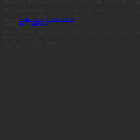
Văn phòng điều hành:
Tầng 2, Anna Building, Quality Tech Solution C
Chi nhánh Miền Bắc:
Tòa S401, Vinhomes Smart City, Phường Tây Mỗ, 
Hotline:
0965.025.702
-
028.2220.2939
Email:
info@khainhat.vn
Địa chỉ: Tầng 15, Vincom Center, 72 Lê Thánh Tôn, Phường Sài Gòn, Tp
MST: 0317473485
Nơi cấp: Sở Kế Hoạch Đầu Tư Tp.HCM
Ngày cấp: 14/09/2022