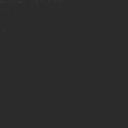
omplex, Phường Trung Mỹ Tây, Tp.HCM
Hà Nội
.HCM