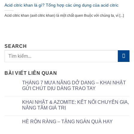
Acid citric khan là gì? Tổng hợp các ứng dụng của acid citric
Acid citric khan (axit citric khan) là một chất quen thuộc với chúng ta, vì [...]
SEARCH
BÀI VIẾT LIÊN QUAN
THÁNG 7 MƯA NẮNG DỞ DANG – KHAI NHẬT
GỬI CHÚT DỊU DÀNG TRAO TAY
KHAI NHẬT & AZOMITE: KẾT NỐI CHUYÊN GIA,
NÂNG TẦM GIÁ TRỊ
HÈ RỘN RÀNG – TẶNG NGÀN QUÀ HAY