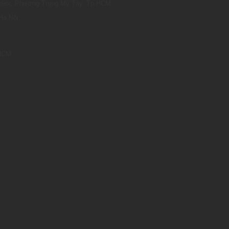
omplex, Phường Trung Mỹ Tây, Tp.HCM
Hà Nội
.HCM