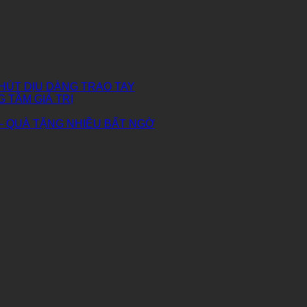
HÚT DỊU DÀNG TRAO TAY
G TẦM GIÁ TRỊ
– QUÀ TẶNG NHIỀU BẤT NGỜ