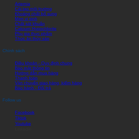
Artemia
Cải tạo môi trường
Khoáng chất bổ sung
Men vi sinh
Chất sát khuẩn
Calcium Hypochlorite
Phụ gia thực phẩm
Thức ăn thủy sản
Chính sách
Điều khoản - Quy định chung
Bảo mật thông tin
Hướng dẫn mua hàng
Thanh toán
Vận chuyển giao hàng, kiểm hàng
Bảo hành - Đổi trả
Follow us
Facebook
Tiktok
Youtube
Linkedin