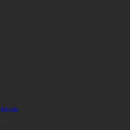
 thủy sản
ản [...]