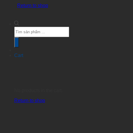
Return to shop
Products
search
Cart
No products in the cart.
Return to shop