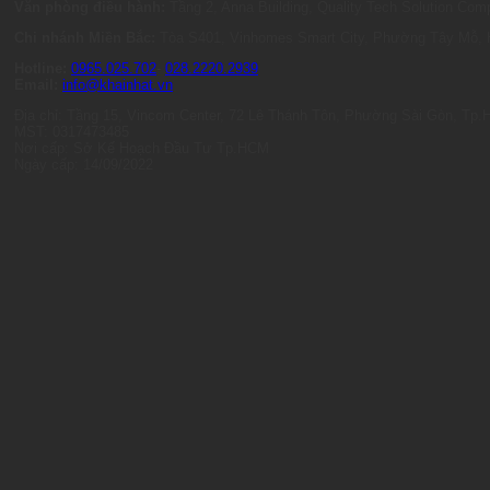
Văn phòng điều hành:
Tầng 2, Anna Building, Quality Tech Solution C
Chi nhánh Miền Bắc:
Tòa S401, Vinhomes Smart City, Phường Tây Mỗ, 
Hotline:
0965.025.702
-
028.2220.2939
Email:
info@khainhat.vn
Địa chỉ: Tầng 15, Vincom Center, 72 Lê Thánh Tôn, Phường Sài Gòn, Tp
MST: 0317473485
Nơi cấp: Sở Kế Hoạch Đầu Tư Tp.HCM
Ngày cấp: 14/09/2022