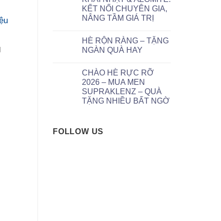
KẾT NỐI CHUYÊN GIA,
NÂNG TẦM GIÁ TRỊ
iệu
HÈ RỘN RÀNG – TẶNG
NGÀN QUÀ HAY
]
CHÀO HÈ RỰC RỠ
2026 – MUA MEN
SUPRAKLENZ – QUÀ
TẶNG NHIỀU BẤT NGỜ
FOLLOW US