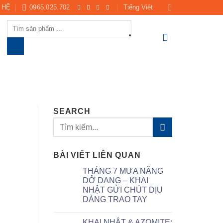
 HỆ
0965.025.702
Tiếng Việt
Products
search
SEARCH
BÀI VIẾT LIÊN QUAN
THÁNG 7 MƯA NẮNG
DỞ DANG – KHAI
NHẬT GỬI CHÚT DỊU
DÀNG TRAO TAY
KHAI NHẬT & AZOMITE: