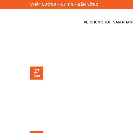
Skip
CHẤT LƯỢNG – UY TÍN – BỀN VỮNG
to
content
VỀ CHÚNG TÔI
SẢN PHẨM
27
Aug