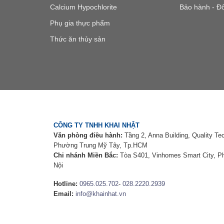
Calcium Hypochlorite
Bảo hành - Đổ
Phụ gia thực phẩm
Thức ăn thủy sản
CÔNG TY TNHH KHAI NHẬT
Văn phòng điều hành:
Tầng 2, Anna Building, Quality Te
Phường Trung Mỹ Tây, Tp.HCM
Chi nhánh Miền Bắc:
Tòa S401, Vinhomes Smart City, 
Nội
Hotline:
0965.025.702
-
028.2220.2939
Email:
info@khainhat.vn