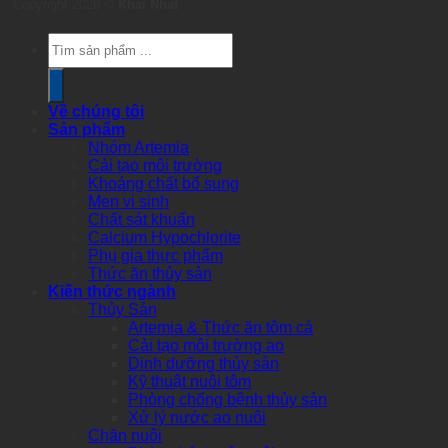
Copyright 2026 ©
Khai Nhat
Products
search
Về chúng tôi
Sản phẩm
Nhóm Artemia
Cải tạo môi trường
Khoáng chất bổ sung
Men vi sinh
Chất sát khuẩn
Calcium Hypochlorite
Phụ gia thực phẩm
Thức ăn thủy sản
Kiến thức ngành
Thủy Sản
Artemia & Thức ăn tôm cá
Cải tạo môi trường ao
Dinh dưỡng thủy sản
Kỹ thuật nuôi tôm
Phòng chống bệnh thủy sản
Xử lý nước ao nuôi
Chăn nuôi