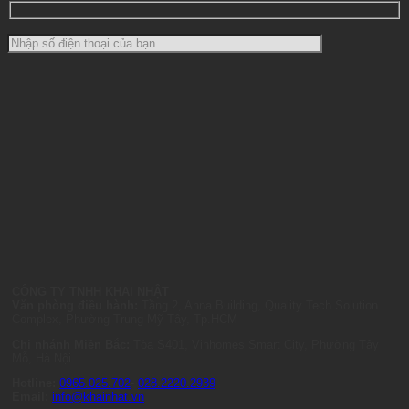
CÔNG TY TNHH KHAI NHẬT
Văn phòng điều hành:
Tầng 2, Anna Building, Quality Tech Solution
Complex, Phường Trung Mỹ Tây, Tp.HCM
Chi nhánh Miền Bắc:
Tòa S401, Vinhomes Smart City, Phường Tây
Mỗ, Hà Nội
Hotline:
0965.025.702
-
028.2220.2939
Email:
info@khainhat.vn