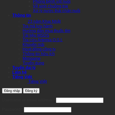
Phòng bệnh vật nuôi
Vệ sinh chuồng trại
Xử lý nước thải chăn nuôi
Thông tin
23 năm Khai Nhật
Tra mã lưu hành
Hướng dẫn mua thuốc tím
Tài liệu MSDS
Tra cứu Artemia O.S.I.
Khuyến mãi
Hoạt động công ty
Thông tin hữu ích
Minigame
Tuyển dụng
Tuyển đại lý
Liên hệ
Tiếng Việt
Tiếng Việt
Đăng nhập
Đăng ký
Required
Username or email address
*
Required
Password
*