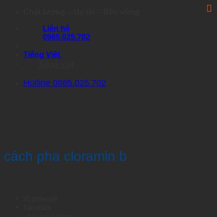
Skip
Chất lượng – Uy tín – Bền vững
to
Liên hệ
content
0965.025.702
Tiếng Việt
Tiếng Việt
Hotline 0965.025.702
cách pha cloramin b
Về chúng tôi
Sản phẩm
Nhóm Artemia