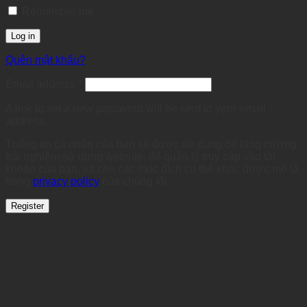
Remember me
Log in
Quên mật khẩu?
Required
Email address
*
A link to set a new password will be sent to your email
address.
Thông tin cá nhân của bạn sẽ được sử dụng để tăng cường
trải nghiệm sử dụng website, để quản lý truy cập vào tài
khoản của bạn, và cho các mục đích cụ thể khác được mô tả
trong
privacy policy
của chúng tôi.
Register