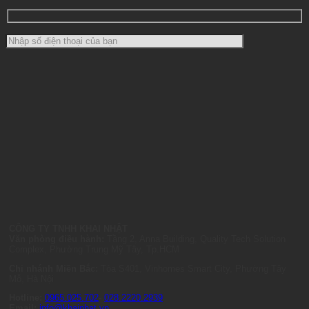
CÔNG TY TNHH KHAI NHẬT
Văn phòng điều hành:
Tầng 2, Anna Building, Quality Tech Solution
Complex, Phường Trung Mỹ Tây, Tp.HCM
Chi nhánh Miền Bắc:
Tòa S401, Vinhomes Smart City, Phường Tây
Mỗ, Hà Nội
Hotline:
0965.025.702
-
028.2220.2939
Email:
info@khainhat.vn