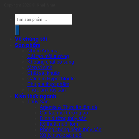
Copyright 2026 ©
Khai Nhat
Products
search
Về chúng tôi
Sản phẩm
Nhóm Artemia
Cải tạo môi trường
Khoáng chất bổ sung
Men vi sinh
Chất sát khuẩn
Calcium Hypochlorite
Phụ gia thực phẩm
Thức ăn thủy sản
Kiến thức ngành
Thủy Sản
Artemia & Thức ăn tôm cá
Cải tạo môi trường ao
Dinh dưỡng thủy sản
Kỹ thuật nuôi tôm
Phòng chống bệnh thủy sản
Xử lý nước ao nuôi