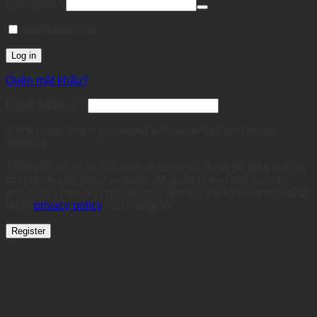
Required
Password
*
Remember me
Log in
Quên mật khẩu?
Required
Email address
*
A link to set a new password will be sent to your email
address.
Thông tin cá nhân của bạn sẽ được sử dụng để tăng cường
trải nghiệm sử dụng website, để quản lý truy cập vào tài
khoản của bạn, và cho các mục đích cụ thể khác được mô tả
trong
privacy policy
của chúng tôi.
Register