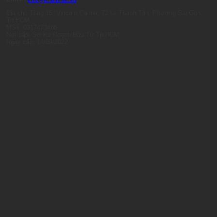
Địa chỉ: Tầng 15, Vincom Center, 72 Lê Thánh Tôn, Phường Sài Gòn,
Tp.HCM
MST: 0317473485
Nơi cấp: Sở Kế Hoạch Đầu Tư Tp.HCM
Ngày cấp: 14/09/2022