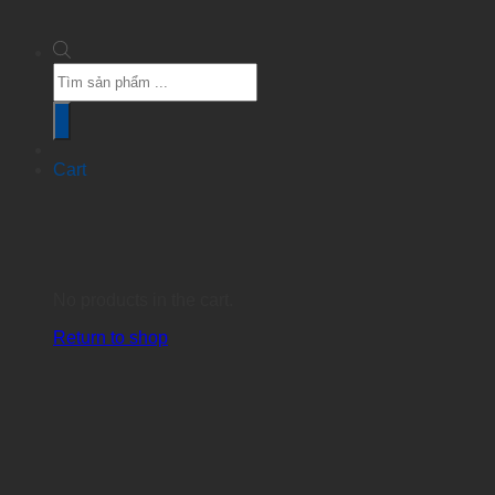
Products
search
Cart
No products in the cart.
Return to shop