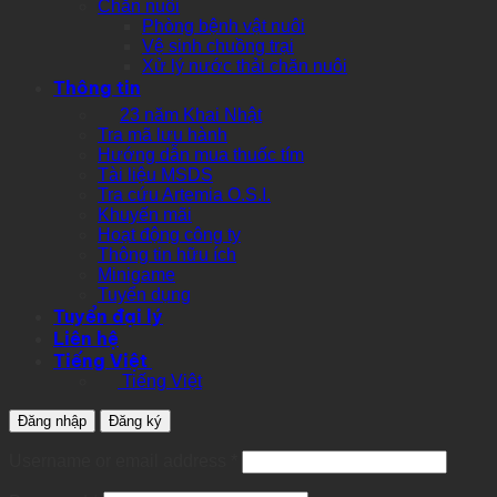
Chăn nuôi
Phòng bệnh vật nuôi
Vệ sinh chuồng trại
Xử lý nước thải chăn nuôi
Thông tin
23 năm Khai Nhật
Tra mã lưu hành
Hướng dẫn mua thuốc tím
Tài liệu MSDS
Tra cứu Artemia O.S.I.
Khuyến mãi
Hoạt động công ty
Thông tin hữu ích
Minigame
Tuyển dụng
Tuyển đại lý
Liên hệ
Tiếng Việt
Tiếng Việt
Đăng nhập
Đăng ký
Required
Username or email address
*