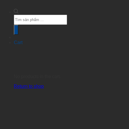
Products
search
Cart
No products in the cart.
Return to shop