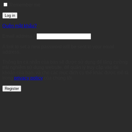
Remember me
Log in
Quên mật khẩu?
Required
Email address
*
A link to set a new password will be sent to your email
address.
Thông tin cá nhân của bạn sẽ được sử dụng để tăng cường
trải nghiệm sử dụng website, để quản lý truy cập vào tài
khoản của bạn, và cho các mục đích cụ thể khác được mô tả
trong
privacy policy
của chúng tôi.
Register