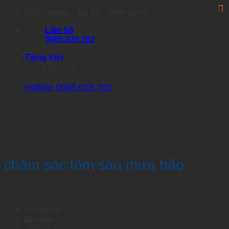
Skip
Chất lượng – Uy tín – Bền vững
to
Liên hệ
content
0965.025.702
Tiếng Việt
Tiếng Việt
Hotline 0965.025.702
chăm sóc tôm sau mưa bão
Về chúng tôi
Sản phẩm
Nhóm Artemia