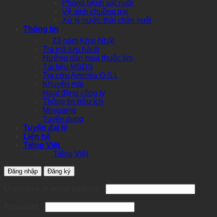
Phòng bệnh vật nuôi
Vệ sinh chuồng trại
Xử lý nước thải chăn nuôi
Thông tin
23 năm Khai Nhật
Tra mã lưu hành
Hướng dẫn mua thuốc tím
Tài liệu MSDS
Tra cứu Artemia O.S.I.
Khuyến mãi
Hoạt động công ty
Thông tin hữu ích
Minigame
Tuyển dụng
Tuyển đại lý
Liên hệ
Tiếng Việt
Tiếng Việt
Đăng nhập
Đăng ký
Required
Username or email address
*
Required
Password
*