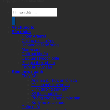
Copyright 2026 ©
Khai Nhat
Products
search
Về chúng tôi
Sản phẩm
Nhóm Artemia
Cải tạo môi trường
Khoáng chất bổ sung
Men vi sinh
Chất sát khuẩn
Calcium Hypochlorite
Phụ gia thực phẩm
Thức ăn thủy sản
Kiến thức ngành
Thủy Sản
Artemia & Thức ăn tôm cá
Cải tạo môi trường ao
Dinh dưỡng thủy sản
Kỹ thuật nuôi tôm
Phòng chống bệnh thủy sản
Xử lý nước ao nuôi
Chăn nuôi