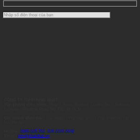
CÔNG TY TNHH KHAI NHẬT
Văn phòng điều hành:
Tầng 2, Anna Building, Quality Tech Solution
Complex, Phường Trung Mỹ Tây, Tp.HCM
Chi nhánh Miền Bắc:
Tòa S401, Vinhomes Smart City, Phường Tây
Mỗ, Hà Nội
Hotline:
0965.025.702
-
028.2220.2939
Email:
info@khainhat.vn