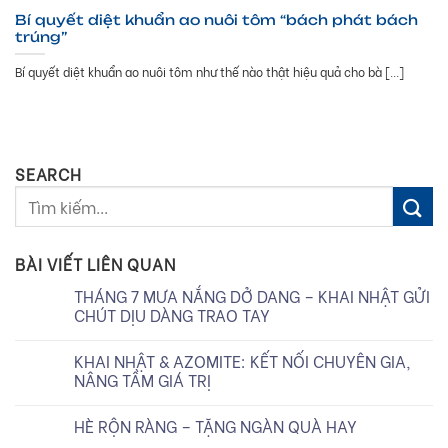
Bí quyết diệt khuẩn ao nuôi tôm “bách phát bách
trúng”
Bí quyết diệt khuẩn ao nuôi tôm như thế nào thật hiệu quả cho bà [...]
SEARCH
BÀI VIẾT LIÊN QUAN
THÁNG 7 MƯA NẮNG DỞ DANG – KHAI NHẬT GỬI
CHÚT DỊU DÀNG TRAO TAY
KHAI NHẬT & AZOMITE: KẾT NỐI CHUYÊN GIA,
NÂNG TẦM GIÁ TRỊ
HÈ RỘN RÀNG – TẶNG NGÀN QUÀ HAY