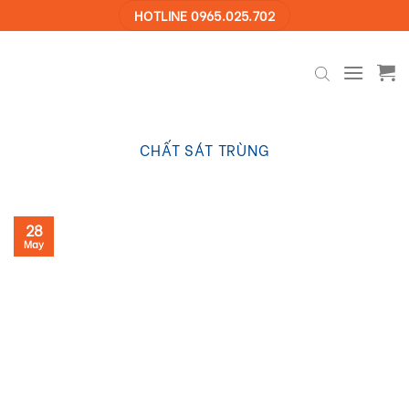
Skip
HOTLINE 0965.025.702
to
content
CHẤT SÁT TRÙNG
28
May