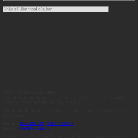
CÔNG TY TNHH KHAI NHẬT
Văn phòng điều hành:
Tầng 2, Anna Building, Quality Tech Solution
Complex, Phường Trung Mỹ Tây, Tp.HCM
Chi nhánh Miền Bắc:
Tòa S401, Vinhomes Smart City, Phường Tây
Mỗ, Hà Nội
Hotline:
0965.025.702
-
028.2220.2939
Email:
info@khainhat.vn
Địa chỉ: Tầng 15, Vincom Center, 72 Lê Thánh Tôn, Phường Sài Gòn,