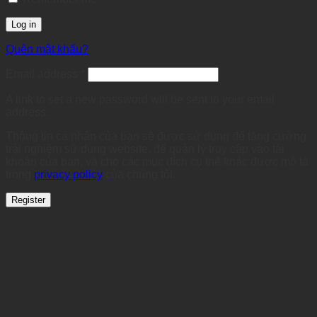
Log in
Quên mật khẩu?
Required
Email address
*
A link to set a new password will be sent to your email
address.
Thông tin cá nhân của bạn sẽ được sử dụng để tăng cường
trải nghiệm sử dụng website, để quản lý truy cập vào tài
khoản của bạn, và cho các mục đích cụ thể khác được mô tả
trong
privacy policy
của chúng tôi.
Register