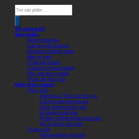
Products
search
Về chúng tôi
Sản phẩm
Nhóm Artemia
Cải tạo môi trường
Khoáng chất bổ sung
Men vi sinh
Chất sát khuẩn
Calcium Hypochlorite
Phụ gia thực phẩm
Thức ăn thủy sản
Kiến thức ngành
Thủy Sản
Artemia & Thức ăn tôm cá
Cải tạo môi trường ao
Dinh dưỡng thủy sản
Kỹ thuật nuôi tôm
Phòng chống bệnh thủy sản
Xử lý nước ao nuôi
Chăn nuôi
Phòng bệnh vật nuôi