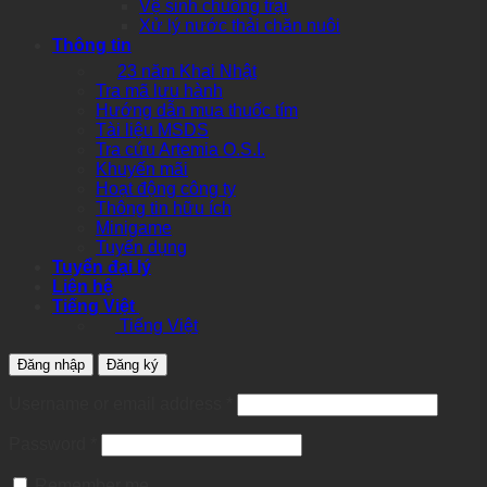
Vệ sinh chuồng trại
Xử lý nước thải chăn nuôi
Thông tin
23 năm Khai Nhật
Tra mã lưu hành
Hướng dẫn mua thuốc tím
Tài liệu MSDS
Tra cứu Artemia O.S.I.
Khuyến mãi
Hoạt động công ty
Thông tin hữu ích
Minigame
Tuyển dụng
Tuyển đại lý
Liên hệ
Tiếng Việt
Tiếng Việt
Đăng nhập
Đăng ký
Required
Username or email address
*
Required
Password
*
Remember me