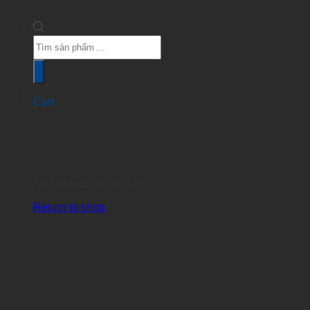
Products
search
Cart
No products in the cart.
Return to shop