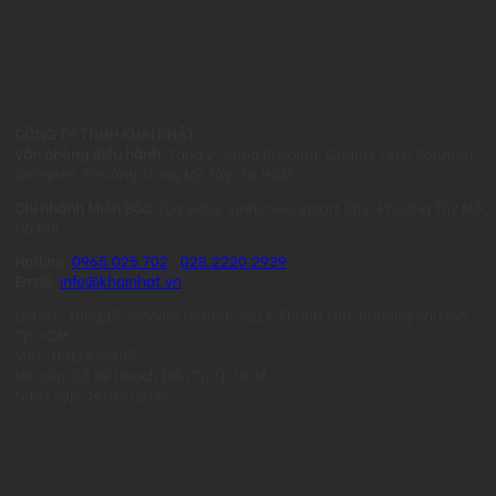
CÔNG TY TNHH KHAI NHẬT
Văn phòng điều hành:
Tầng 2, Anna Building, Quality Tech Solution
Complex, Phường Trung Mỹ Tây, Tp.HCM
Chi nhánh Miền Bắc:
Tòa S401, Vinhomes Smart City, Phường Tây Mỗ,
Hà Nội
Hotline:
0965.025.702
-
028.2220.2939
Email:
info@khainhat.vn
Địa chỉ: Tầng 15, Vincom Center, 72 Lê Thánh Tôn, Phường Sài Gòn,
Tp.HCM
MST: 0317473485
Nơi cấp: Sở Kế Hoạch Đầu Tư Tp.HCM
Ngày cấp: 14/09/2022