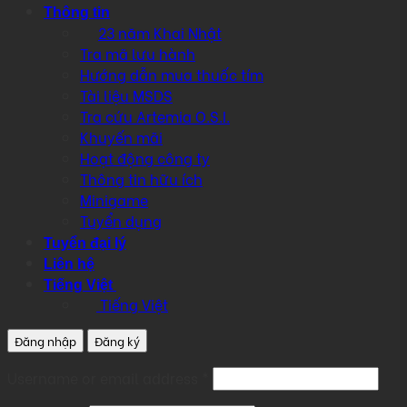
Thông tin
23 năm Khai Nhật
Tra mã lưu hành
Hướng dẫn mua thuốc tím
Tài liệu MSDS
Tra cứu Artemia O.S.I.
Khuyến mãi
Hoạt động công ty
Thông tin hữu ích
Minigame
Tuyển dụng
Tuyển đại lý
Liên hệ
Tiếng Việt
Tiếng Việt
Đăng nhập
Đăng ký
Required
Username or email address
*