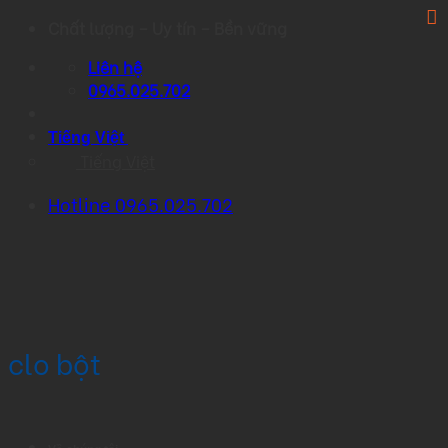
Skip
Chất lượng – Uy tín – Bền vững
to
Liên hệ
content
0965.025.702
Tiếng Việt
Tiếng Việt
Hotline 0965.025.702
clo bột