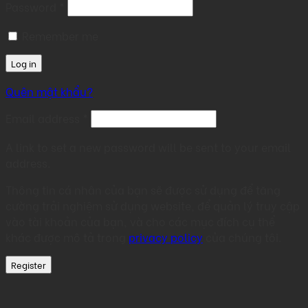
Required
Password
*
Remember me
Log in
Quên mật khẩu?
Required
Email address
*
A link to set a new password will be sent to your email
address.
Thông tin cá nhân của bạn sẽ được sử dụng để tăng
cường trải nghiệm sử dụng website, để quản lý truy cập
vào tài khoản của bạn, và cho các mục đích cụ thể
khác được mô tả trong
privacy policy
của chúng tôi.
Register