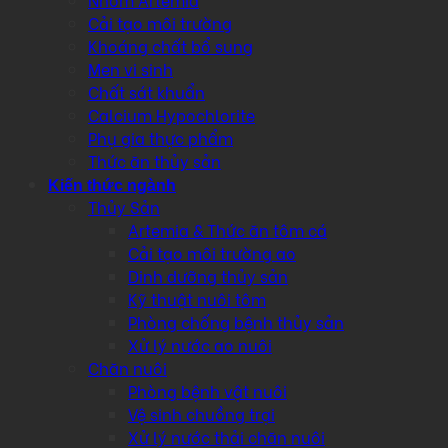
Cải tạo môi trường
Khoáng chất bổ sung
Men vi sinh
Chất sát khuẩn
Calcium Hypochlorite
Phụ gia thực phẩm
Thức ăn thủy sản
Kiến thức ngành
Thủy Sản
Artemia & Thức ăn tôm cá
Cải tạo môi trường ao
Dinh dưỡng thủy sản
Kỹ thuật nuôi tôm
Phòng chống bệnh thủy sản
Xử lý nước ao nuôi
Chăn nuôi
Phòng bệnh vật nuôi
Vệ sinh chuồng trại
Xử lý nước thải chăn nuôi