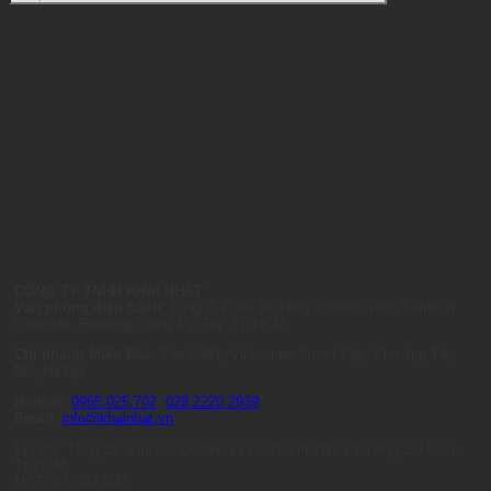
CÔNG TY TNHH KHAI NHẬT
Văn phòng điều hành:
Tầng 2, Anna Building, Quality Tech Solution
Complex, Phường Trung Mỹ Tây, Tp.HCM
Chi nhánh Miền Bắc:
Tòa S401, Vinhomes Smart City, Phường Tây
Mỗ, Hà Nội
Hotline:
0965.025.702
-
028.2220.2939
Email:
info@khainhat.vn
Địa chỉ: Tầng 15, Vincom Center, 72 Lê Thánh Tôn, Phường Sài Gòn,
Tp.HCM
MST: 0317473485