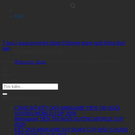
Cart
7 lưu ý quan trọng khi dùng Chlorine trong nuôi trồng thuỷ
sản
No products in the cart.
Return to shop
Chlorine là một hóa chất xử lý nước mạnh, có khả năng tiêu diệt nhiều [...]
25
Jun
Search
Bài viết liên quan
CÔNG BỐ KẾT QUẢ MINIGAME TIÊN TRI NGÔI
VƯƠNG WORLD CUP 2026
[Minigame] TIÊN TRI NGÔI VƯƠNG WORLD CUP
2026
KẾT QUẢ MINIGAME DỰ ĐOÁN CẶP ĐẤU CHUNG