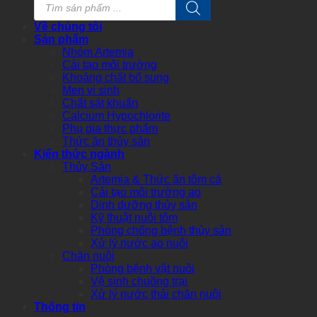
Products
search
Về chúng tôi
Sản phẩm
Nhóm Artemia
Cải tạo môi trường
Khoáng chất bổ sung
Men vi sinh
Chất sát khuẩn
Calcium Hypochlorite
Phụ gia thực phẩm
Thức ăn thủy sản
Kiến thức ngành
Thủy Sản
Artemia & Thức ăn tôm cá
Cải tạo môi trường ao
Dinh dưỡng thủy sản
Kỹ thuật nuôi tôm
Phòng chống bệnh thủy sản
Xử lý nước ao nuôi
Chăn nuôi
Phòng bệnh vật nuôi
Vệ sinh chuồng trại
Xử lý nước thải chăn nuôi
Thông tin