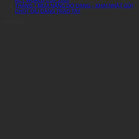
KẾT WORLD CUP 2026
THÁNG 7 MƯA NẮNG DỞ DANG – KHAI NHẬT GỬI
CHÚT DỊU DÀNG TRAO TAY
Follow us