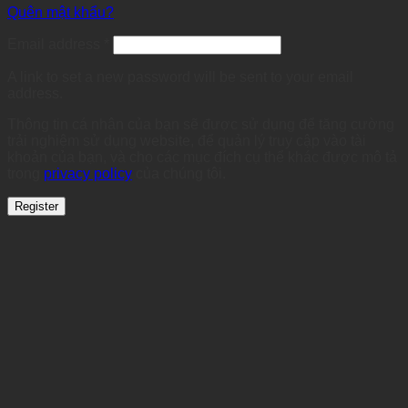
Quên mật khẩu?
Required
Email address
*
A link to set a new password will be sent to your email
address.
Thông tin cá nhân của bạn sẽ được sử dụng để tăng cường
trải nghiệm sử dụng website, để quản lý truy cập vào tài
khoản của bạn, và cho các mục đích cụ thể khác được mô tả
trong
privacy policy
của chúng tôi.
Register