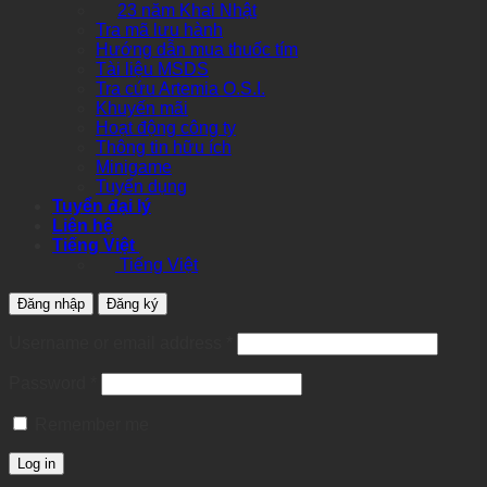
23 năm Khai Nhật
Tra mã lưu hành
Hướng dẫn mua thuốc tím
Tài liệu MSDS
Tra cứu Artemia O.S.I.
Khuyến mãi
Hoạt động công ty
Thông tin hữu ích
Minigame
Tuyển dụng
Tuyển đại lý
Liên hệ
Tiếng Việt
Tiếng Việt
Đăng nhập
Đăng ký
Required
Username or email address
*
Required
Password
*
Remember me
Log in