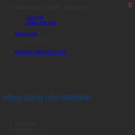
Skip
Chất lượng – Uy tín – Bền vững
to
Liên hệ
content
0965.025.702
Tiếng Việt
Tiếng Việt
Hotline 0965.025.702
công dụng của chlorine
Về chúng tôi
Sản phẩm
Nhóm Artemia