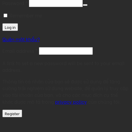
Required
Password
*
Remember me
Log in
Quên mật khẩu?
Required
Email address
*
A link to set a new password will be sent to your email
address.
Thông tin cá nhân của bạn sẽ được sử dụng để tăng
cường trải nghiệm sử dụng website, để quản lý truy cập
vào tài khoản của bạn, và cho các mục đích cụ thể
khác được mô tả trong
privacy policy
của chúng tôi.
Register