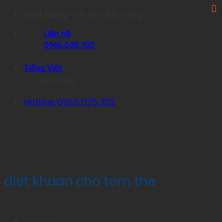
Skip
Chất lượng – Uy tín – Bền vững
to
Liên hệ
content
0965.025.702
Tiếng Việt
Tiếng Việt
Hotline 0965.025.702
diet khuan cho tom the