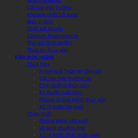
Cải tạo môi trường
Khoáng chất bổ sung
Men vi sinh
Chất sát khuẩn
Calcium Hypochlorite
Phụ gia thực phẩm
Thức ăn thủy sản
Kiến thức ngành
Thủy Sản
Artemia & Thức ăn tôm cá
Cải tạo môi trường ao
Dinh dưỡng thủy sản
Kỹ thuật nuôi tôm
Phòng chống bệnh thủy sản
Xử lý nước ao nuôi
Chăn nuôi
Phòng bệnh vật nuôi
Vệ sinh chuồng trại
Xử lý nước thải chăn nuôi