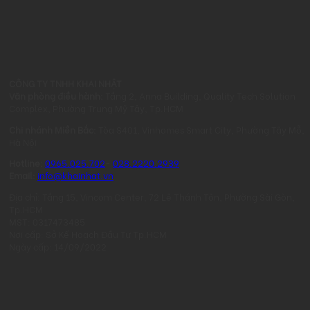
CÔNG TY TNHH KHAI NHẬT
Văn phòng điều hành:
Tầng 2, Anna Building, Quality Tech Solution
Complex, Phường Trung Mỹ Tây, Tp.HCM
Chi nhánh Miền Bắc:
Tòa S401, Vinhomes Smart City, Phường Tây Mỗ,
Hà Nội
Hotline:
0965.025.702
-
028.2220.2939
Email:
info@khainhat.vn
Địa chỉ: Tầng 15, Vincom Center, 72 Lê Thánh Tôn, Phường Sài Gòn,
Tp.HCM
MST: 0317473485
Nơi cấp: Sở Kế Hoạch Đầu Tư Tp.HCM
Ngày cấp: 14/09/2022