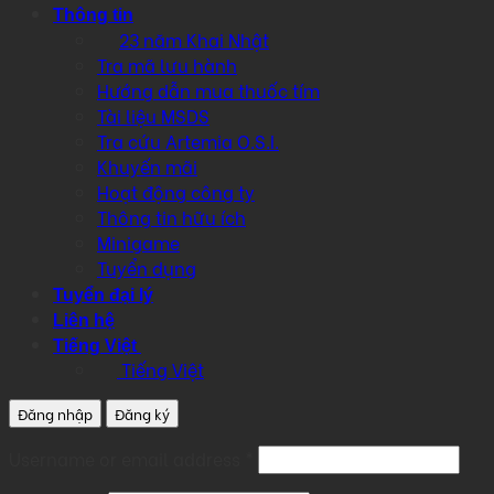
Thông tin
23 năm Khai Nhật
Tra mã lưu hành
Hướng dẫn mua thuốc tím
Tài liệu MSDS
Tra cứu Artemia O.S.I.
Khuyến mãi
Hoạt động công ty
Thông tin hữu ích
Minigame
Tuyển dụng
Tuyển đại lý
Liên hệ
Tiếng Việt
Tiếng Việt
Đăng nhập
Đăng ký
Required
Username or email address
*