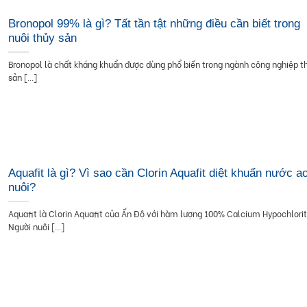
Bronopol 99% là gì? Tất tần tật những điều cần biết trong
nuôi thủy sản
Bronopol là chất kháng khuẩn được dùng phổ biến trong ngành công nghiệp t
sản [...]
Aquafit là gì? Vì sao cần Clorin Aquafit diệt khuẩn nước a
nuôi?
Aquafit là Clorin Aquafit của Ấn Độ với hàm lượng 100% Calcium Hypochlorit
Người nuôi [...]