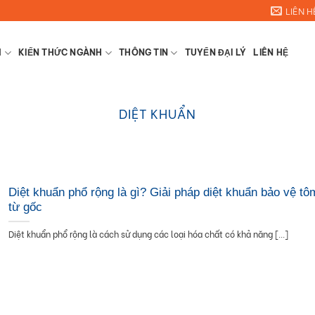
LIÊN H
M
KIẾN THỨC NGÀNH
THÔNG TIN
TUYỂN ĐẠI LÝ
LIÊN HỆ
DIỆT KHUẨN
Diệt khuẩn phổ rộng là gì? Giải pháp diệt khuẩn bảo vệ tô
từ gốc
Diệt khuẩn phổ rộng là cách sử dụng các loại hóa chất có khả năng [...]