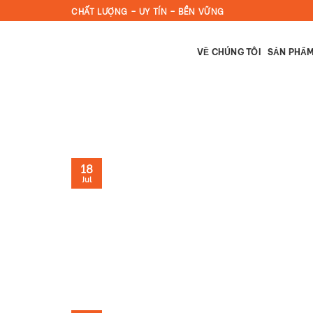
Skip
CHẤT LƯỢNG – UY TÍN – BỀN VỮNG
to
content
VỀ CHÚNG TÔI
SẢN PHẨ
18
Jul