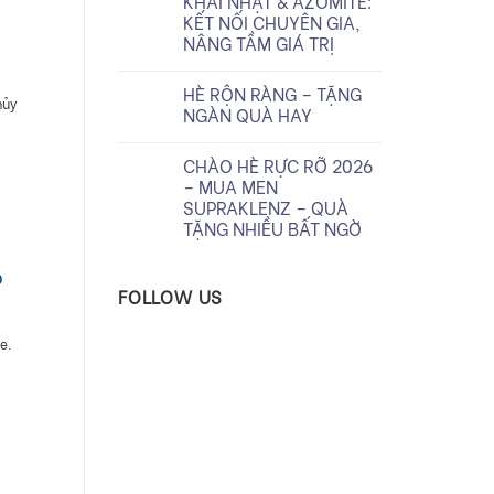
KHAI NHẬT & AZOMITE:
KẾT NỐI CHUYÊN GIA,
NÂNG TẦM GIÁ TRỊ
HÈ RỘN RÀNG – TẶNG
hủy
NGÀN QUÀ HAY
CHÀO HÈ RỰC RỠ 2026
– MUA MEN
SUPRAKLENZ – QUÀ
TẶNG NHIỀU BẤT NGỜ
o
FOLLOW US
e.