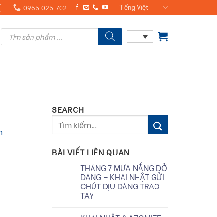
Ệ
0965.025.702
Tiếng Việt
Products
search
SEARCH
m
BÀI VIẾT LIÊN QUAN
THÁNG 7 MƯA NẮNG DỞ
DANG – KHAI NHẬT GỬI
CHÚT DỊU DÀNG TRAO
TAY