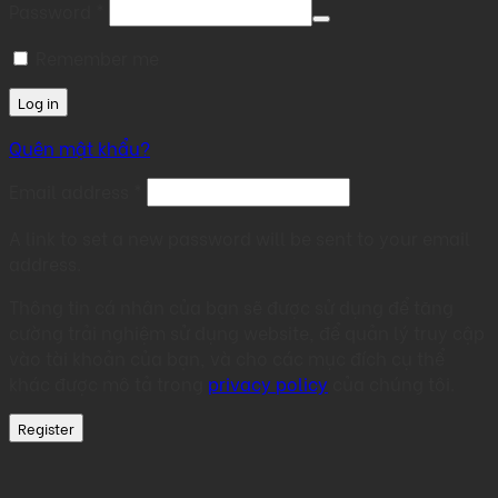
Required
Password
*
Remember me
Log in
Quên mật khẩu?
Required
Email address
*
A link to set a new password will be sent to your email
address.
Thông tin cá nhân của bạn sẽ được sử dụng để tăng
cường trải nghiệm sử dụng website, để quản lý truy cập
vào tài khoản của bạn, và cho các mục đích cụ thể
khác được mô tả trong
privacy policy
của chúng tôi.
Register