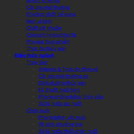
Cải tạo môi trường
Khoáng chất bổ sung
Men vi sinh
Chất sát khuẩn
Calcium Hypochlorite
Phụ gia thực phẩm
Thức ăn thủy sản
Kiến thức ngành
Thủy Sản
Artemia & Thức ăn tôm cá
Cải tạo môi trường ao
Dinh dưỡng thủy sản
Kỹ thuật nuôi tôm
Phòng chống bệnh thủy sản
Xử lý nước ao nuôi
Chăn nuôi
Phòng bệnh vật nuôi
Vệ sinh chuồng trại
Xử lý nước thải chăn nuôi