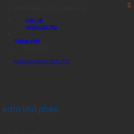
Skip
Chất lượng – Uy tín – Bền vững
to
Liên hệ
content
0965.025.702
Tiếng Việt
Tiếng Việt
Hotline 0965.025.702
edta khử phèn