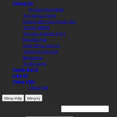
Thông tin
23 năm Khai Nhật
Tra mã lưu hành
Hướng dẫn mua thuốc tím
Tài liệu MSDS
Tra cứu Artemia O.S.I.
Khuyến mãi
Hoạt động công ty
Thông tin hữu ích
Minigame
Tuyển dụng
Tuyển đại lý
Liên hệ
Tiếng Việt
Tiếng Việt
Đăng nhập
Đăng ký
Required
Username or email address
*