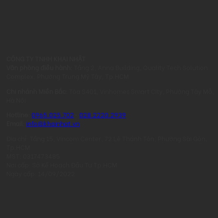
CÔNG TY TNHH KHAI NHẬT
Văn phòng điều hành:
Tầng 2, Anna Building, Quality Tech Solution
Complex, Phường Trung Mỹ Tây, Tp.HCM
Chi nhánh Miền Bắc:
Tòa S401, Vinhomes Smart City, Phường Tây Mỗ,
Hà Nội
Hotline:
0965.025.702
-
028.2220.2939
Email:
info@khainhat.vn
Địa chỉ: Tầng 15, Vincom Center, 72 Lê Thánh Tôn, Phường Sài Gòn,
Tp.HCM
MST: 0317473485
Nơi cấp: Sở Kế Hoạch Đầu Tư Tp.HCM
Ngày cấp: 14/09/2022