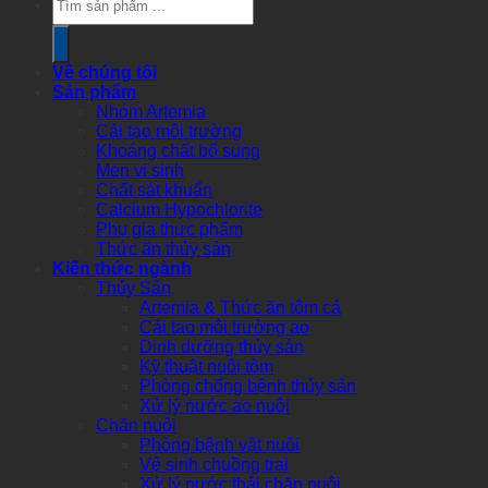
search
Về chúng tôi
Sản phẩm
Nhóm Artemia
Cải tạo môi trường
Khoáng chất bổ sung
Men vi sinh
Chất sát khuẩn
Calcium Hypochlorite
Phụ gia thực phẩm
Thức ăn thủy sản
Kiến thức ngành
Thủy Sản
Artemia & Thức ăn tôm cá
Cải tạo môi trường ao
Dinh dưỡng thủy sản
Kỹ thuật nuôi tôm
Phòng chống bệnh thủy sản
Xử lý nước ao nuôi
Chăn nuôi
Phòng bệnh vật nuôi
Vệ sinh chuồng trại
Xử lý nước thải chăn nuôi