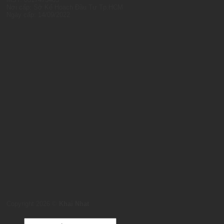
Nơi cấp: Sở Kế Hoạch Đầu Tư Tp.HCM
Ngày cấp: 14/09/2022
Copyright 2026 ©
Khai Nhat
Products