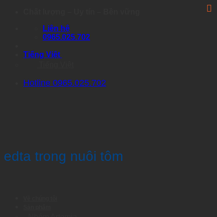
Skip
Chất lượng – Uy tín – Bền vững
to
Liên hệ
content
0965.025.702
Tiếng Việt
Tiếng Việt
Hotline 0965.025.702
edta trong nuôi tôm
Về chúng tôi
Sản phẩm
Nhóm Artemia