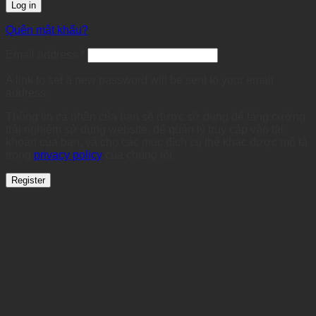
Log in
Quên mật khẩu?
Required
Email address
*
A link to set a new password will be sent to your email
address.
Thông tin cá nhân của bạn sẽ được sử dụng để tăng cường
trải nghiệm sử dụng website, để quản lý truy cập vào tài
khoản của bạn, và cho các mục đích cụ thể khác được mô tả
trong
privacy policy
của chúng tôi.
Register