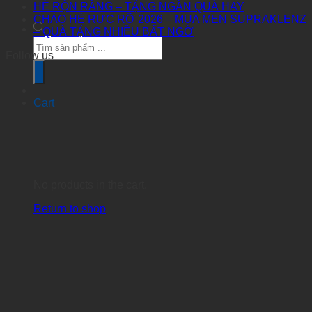
HÈ RỘN RÀNG – TẶNG NGÀN QUÀ HAY
CHÀO HÈ RỰC RỠ 2026 – MUA MEN SUPRAKLENZ
– QUÀ TẶNG NHIỀU BẤT NGỜ
Products
search
Follow us
Cart
No products in the cart.
Return to shop