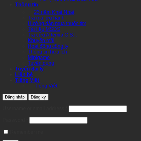
Thông tin
23 năm Khai Nhật
Tra mã lưu hành
Hướng dẫn mua thuốc tím
Tài liệu MSDS
Tra cứu Artemia O.S.I.
Khuyến mãi
Hoạt động công ty
Thông tin hữu ích
Minigame
Tuyển dụng
Tuyển đại lý
Liên hệ
Tiếng Việt
Tiếng Việt
Đăng nhập
Đăng ký
Required
Username or email address
*
Required
Password
*
Remember me