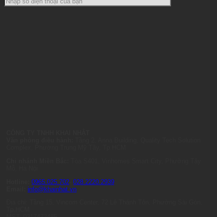
CÔNG TY TNHH KHAI NHẬT
Văn phòng điều hành:
Tầng 2, Anna Building, Quality Tech Solution
Complex, Phường Trung Mỹ Tây, Tp.HCM
Chi nhánh Miền Bắc:
Tòa S401, Vinhomes Smart City, Phường Tây
Mỗ, Hà Nội
Hotline:
0965.025.702
-
028.2220.2939
Email:
info@khainhat.vn
Địa chỉ: Tầng 15, Vincom Center, 72 Lê Thánh Tôn, Phường Sài Gòn,
Tp.HCM
MST: 0317473485