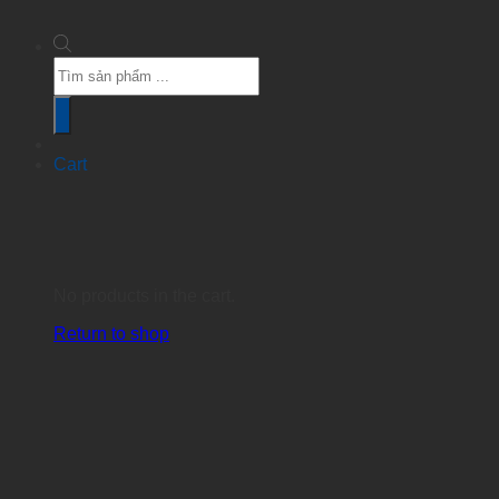
Products
search
Cart
No products in the cart.
Return to shop