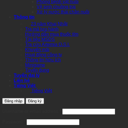
Phòng bệnh vật nuôi
Vệ sinh chuồng trại
Xử lý nước thải chăn nuôi
Thông tin
23 năm Khai Nhật
Tra mã lưu hành
Hướng dẫn mua thuốc tím
Tài liệu MSDS
Tra cứu Artemia O.S.I.
Khuyến mãi
Hoạt động công ty
Thông tin hữu ích
Minigame
Tuyển dụng
Tuyển đại lý
Liên hệ
Tiếng Việt
Tiếng Việt
Đăng nhập
Đăng ký
Required
Username or email address
*
Required
Password
*