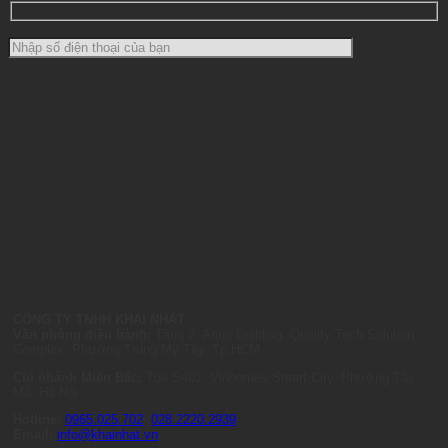
CÔNG TY TNHH KHAI NHẬT
Văn phòng điều hành:
Tầng 2, Anna Building, Quality Tech Solution
Complex, Phường Trung Mỹ Tây, Tp.HCM
Chi nhánh Miền Bắc:
Tòa S401, Vinhomes Smart City, Phường Tây
Mỗ, Hà Nội
Hotline:
0965.025.702
-
028.2220.2939
Email:
info@khainhat.vn