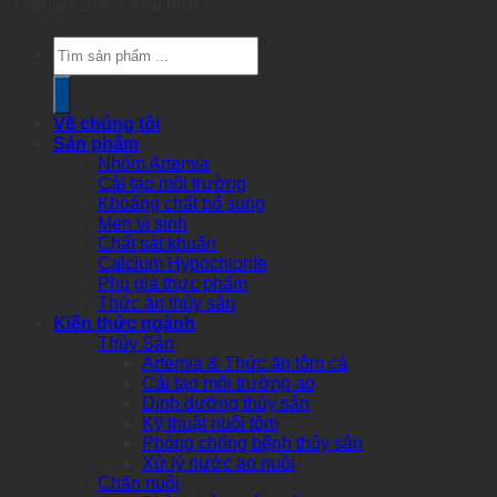
Copyright 2026 ©
Khai Nhat
Products
search
Về chúng tôi
Sản phẩm
Nhóm Artemia
Cải tạo môi trường
Khoáng chất bổ sung
Men vi sinh
Chất sát khuẩn
Calcium Hypochlorite
Phụ gia thực phẩm
Thức ăn thủy sản
Kiến thức ngành
Thủy Sản
Artemia & Thức ăn tôm cá
Cải tạo môi trường ao
Dinh dưỡng thủy sản
Kỹ thuật nuôi tôm
Phòng chống bệnh thủy sản
Xử lý nước ao nuôi
Chăn nuôi