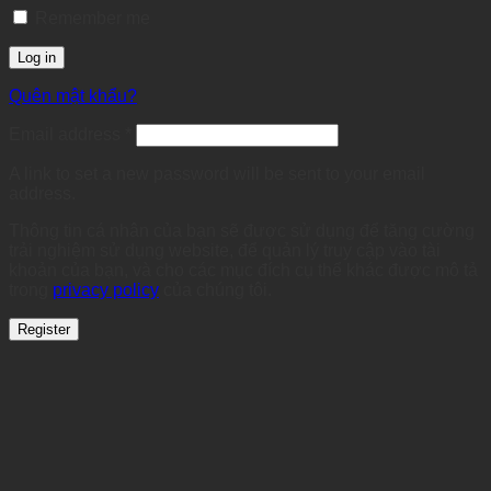
Remember me
Log in
Quên mật khẩu?
Required
Email address
*
A link to set a new password will be sent to your email
address.
Thông tin cá nhân của bạn sẽ được sử dụng để tăng cường
trải nghiệm sử dụng website, để quản lý truy cập vào tài
khoản của bạn, và cho các mục đích cụ thể khác được mô tả
trong
privacy policy
của chúng tôi.
Register