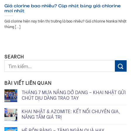
Giá clorine bao nhiêu? Cập nhật bảng giá chlorine
mới nhất
Giá clorine hiện nay trên thị trường là bao nhiêu? Giá chlorine Nankai Nhật
thùng [...]
SEARCH
BÀI VIẾT LIÊN QUAN
THÁNG 7 MƯA NẮNG DỞ DANG – KHAI NHẬT GỬI
CHÚT DỊU DÀNG TRAO TAY
KHAI NHẬT & AZOMITE: KẾT NỐI CHUYÊN GIA,
NÂNG TẦM GIÁ TRỊ
HÈ RỘN RÀNG – TẶNG NGÀN QUÀ HAY