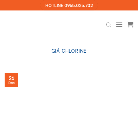
Skip
HOTLINE 0965.025.702
to
content
GIÁ CHLORINE
26
Dec