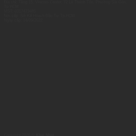
Địa chỉ: Tầng 15, Vincom Center, 72 Lê Thánh Tôn, Phường Sài Gòn,
Tp.HCM
MST: 0317473485
Nơi cấp: Sở Kế Hoạch Đầu Tư Tp.HCM
Ngày cấp: 14/09/2022
Copyright 2026 ©
Khai Nhat