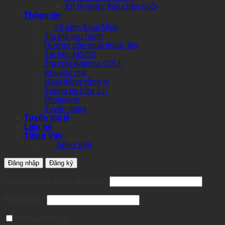
Xử lý nước thải chăn nuôi
Thông tin
23 năm Khai Nhật
Tra mã lưu hành
Hướng dẫn mua thuốc tím
Tài liệu MSDS
Tra cứu Artemia O.S.I.
Khuyến mãi
Hoạt động công ty
Thông tin hữu ích
Minigame
Tuyển dụng
Tuyển đại lý
Liên hệ
Tiếng Việt
Tiếng Việt
Đăng nhập
Đăng ký
Required
Username or email address
*
Required
Password
*
Remember me