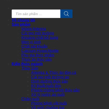
Products
search
Về chúng tôi
Sản phẩm
Nhóm Artemia
Cải tạo môi trường
Khoáng chất bổ sung
Men vi sinh
Chất sát khuẩn
Calcium Hypochlorite
Phụ gia thực phẩm
Thức ăn thủy sản
Kiến thức ngành
Thủy Sản
Artemia & Thức ăn tôm cá
Cải tạo môi trường ao
Dinh dưỡng thủy sản
Kỹ thuật nuôi tôm
Phòng chống bệnh thủy sản
Xử lý nước ao nuôi
Chăn nuôi
Phòng bệnh vật nuôi
Vệ sinh chuồng trại