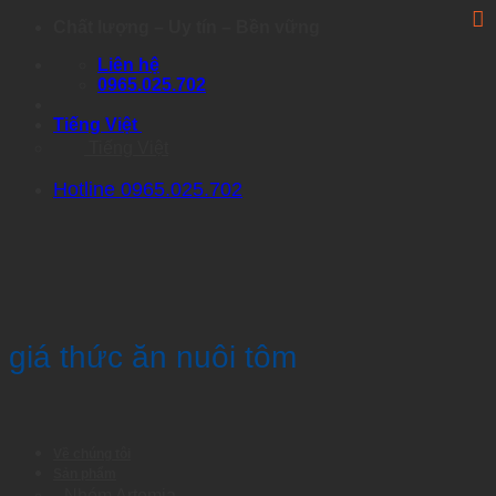
Skip
Chất lượng – Uy tín – Bền vững
to
Liên hệ
content
0965.025.702
Tiếng Việt
Tiếng Việt
Hotline 0965.025.702
giá thức ăn nuôi tôm
Về chúng tôi
Sản phẩm
Nhóm Artemia