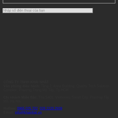
CÔNG TY TNHH KHAI NHẬT
Văn phòng điều hành:
Tầng 2, Anna Building, Quality Tech Solution
Complex, Phường Trung Mỹ Tây, Tp.HCM
Chi nhánh Miền Bắc:
Tòa S401, Vinhomes Smart City, Phường Tây
Mỗ, Hà Nội
Hotline:
0965.025.702
-
028.2220.2939
Email:
info@khainhat.vn