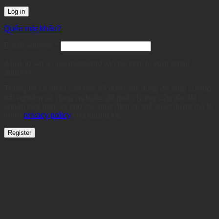
Log in
Quên mật khẩu?
Required
Email address
*
A link to set a new password will be sent to your email
address.
Thông tin cá nhân của bạn sẽ được sử dụng để tăng cường
trải nghiệm sử dụng website, để quản lý truy cập vào tài
khoản của bạn, và cho các mục đích cụ thể khác được mô tả
trong
privacy policy
của chúng tôi.
Register