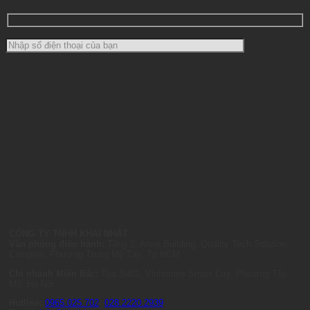
CÔNG TY TNHH KHAI NHẬT
Văn phòng điều hành:
Tầng 2, Anna Building, Quality Tech Solution
Complex, Phường Trung Mỹ Tây, Tp.HCM
Chi nhánh Miền Bắc:
Tòa S401, Vinhomes Smart City, Phường Tây
Mỗ, Hà Nội
Hotline:
0965.025.702
-
028.2220.2939