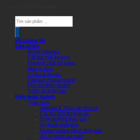
Copyright 2026 ©
Khai Nhat
Products
search
Về chúng tôi
Sản phẩm
Nhóm Artemia
Cải tạo môi trường
Khoáng chất bổ sung
Men vi sinh
Chất sát khuẩn
Calcium Hypochlorite
Phụ gia thực phẩm
Thức ăn thủy sản
Kiến thức ngành
Thủy Sản
Artemia & Thức ăn tôm cá
Cải tạo môi trường ao
Dinh dưỡng thủy sản
Kỹ thuật nuôi tôm
Phòng chống bệnh thủy sản
Xử lý nước ao nuôi