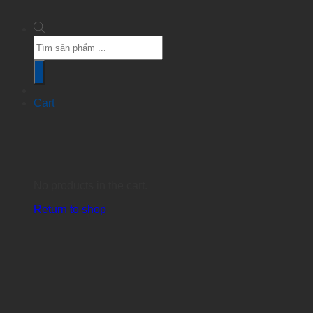
Products
search
Cart
No products in the cart.
Return to shop