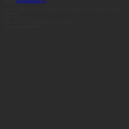
Email:
info@khainhat.vn
Địa chỉ: Tầng 15, Vincom Center, 72 Lê Thánh Tôn, Phường Sài Gòn,
Tp.HCM
MST: 0317473485
Nơi cấp: Sở Kế Hoạch Đầu Tư Tp.HCM
Ngày cấp: 14/09/2022