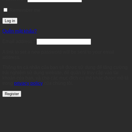
Remember me
Log in
Quên mật khẩu?
Required
Email address
*
A link to set a new password will be sent to your email
address.
Thông tin cá nhân của bạn sẽ được sử dụng để tăng cường
trải nghiệm sử dụng website, để quản lý truy cập vào tài
khoản của bạn, và cho các mục đích cụ thể khác được mô tả
trong
privacy policy
của chúng tôi.
Register