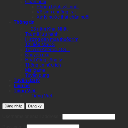
Chăn nuôi
Phòng bệnh vật nuôi
Vệ sinh chuồng trại
Xử lý nước thải chăn nuôi
Thông tin
23 năm Khai Nhật
Tra mã lưu hành
Hướng dẫn mua thuốc tím
Tài liệu MSDS
Tra cứu Artemia O.S.I.
Khuyến mãi
Hoạt động công ty
Thông tin hữu ích
Minigame
Tuyển dụng
Tuyển đại lý
Liên hệ
Tiếng Việt
Tiếng Việt
Đăng nhập
Đăng ký
Required
Username or email address
*
Required
Password
*