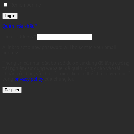
Remember me
Log in
Quên mật khẩu?
Required
Email address
*
A link to set a new password will be sent to your email
address.
Thông tin cá nhân của bạn sẽ được sử dụng để tăng cường
trải nghiệm sử dụng website, để quản lý truy cập vào tài
khoản của bạn, và cho các mục đích cụ thể khác được mô tả
trong
privacy policy
của chúng tôi.
Register