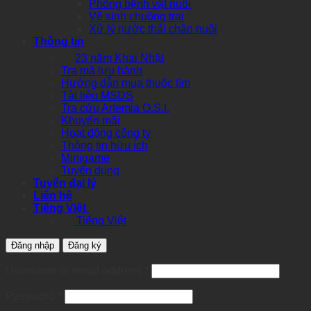
Phòng bệnh vật nuôi
Vệ sinh chuồng trại
Xử lý nước thải chăn nuôi
Thông tin
23 năm Khai Nhật
Tra mã lưu hành
Hướng dẫn mua thuốc tím
Tài liệu MSDS
Tra cứu Artemia O.S.I.
Khuyến mãi
Hoạt động công ty
Thông tin hữu ích
Minigame
Tuyển dụng
Tuyển đại lý
Liên hệ
Tiếng Việt
Tiếng Việt
Đăng nhập
Đăng ký
Required
Username or email address
*
Required
Password
*