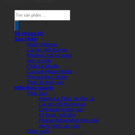
Copyright 2026 ©
Khai Nhat
Products
search
Về chúng tôi
Sản phẩm
Nhóm Artemia
Cải tạo môi trường
Khoáng chất bổ sung
Men vi sinh
Chất sát khuẩn
Calcium Hypochlorite
Phụ gia thực phẩm
Thức ăn thủy sản
Kiến thức ngành
Thủy Sản
Artemia & Thức ăn tôm cá
Cải tạo môi trường ao
Dinh dưỡng thủy sản
Kỹ thuật nuôi tôm
Phòng chống bệnh thủy sản
Xử lý nước ao nuôi
Chăn nuôi