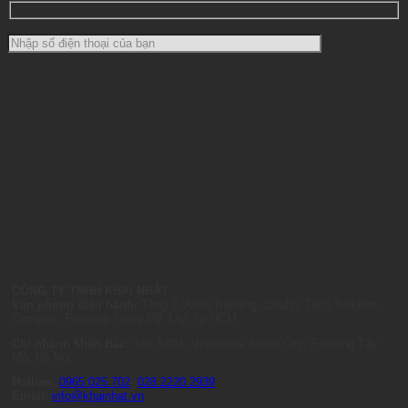
CÔNG TY TNHH KHAI NHẬT
Văn phòng điều hành:
Tầng 2, Anna Building, Quality Tech Solution
Complex, Phường Trung Mỹ Tây, Tp.HCM
Chi nhánh Miền Bắc:
Tòa S401, Vinhomes Smart City, Phường Tây
Mỗ, Hà Nội
Hotline:
0965.025.702
-
028.2220.2939
Email:
info@khainhat.vn