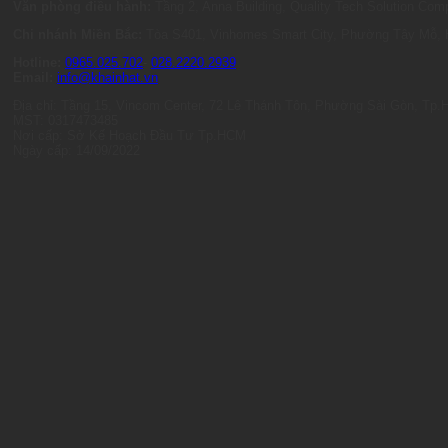
Văn phòng điều hành:
Tầng 2, Anna Building, Quality Tech Solution C
Chi nhánh Miền Bắc:
Tòa S401, Vinhomes Smart City, Phường Tây Mỗ, 
Hotline:
0965.025.702
-
028.2220.2939
Email:
info@khainhat.vn
Địa chỉ: Tầng 15, Vincom Center, 72 Lê Thánh Tôn, Phường Sài Gòn, Tp
MST: 0317473485
Nơi cấp: Sở Kế Hoạch Đầu Tư Tp.HCM
Ngày cấp: 14/09/2022