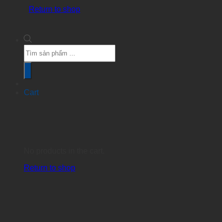
Return to shop
Products
search
Cart
No products in the cart.
Return to shop