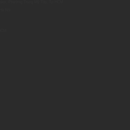
omplex, Phường Trung Mỹ Tây, Tp.HCM
Hà Nội
.HCM