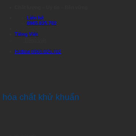
Skip
Chất lượng – Uy tín – Bền vững
to
Liên hệ
content
0965.025.702
Tiếng Việt
Tiếng Việt
Hotline 0965.025.702
hóa chất khử khuẩn