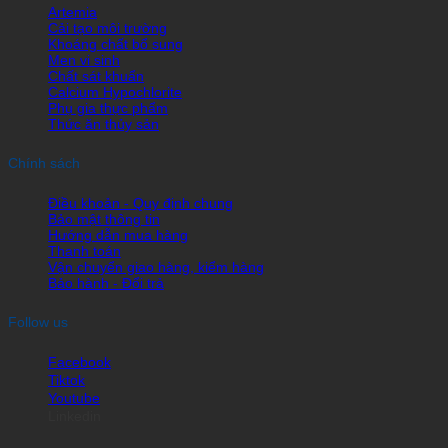
Artemia
Cải tạo môi trường
Khoáng chất bổ sung
Men vi sinh
Chất sát khuẩn
Calcium Hypochlorite
Phụ gia thực phẩm
Thức ăn thủy sản
Chính sách
Điều khoản - Quy định chung
Bảo mật thông tin
Hướng dẫn mua hàng
Thanh toán
Vận chuyển giao hàng, kiểm hàng
Bảo hành - Đổi trả
Follow us
Facebook
Tiktok
Youtube
Linkedin