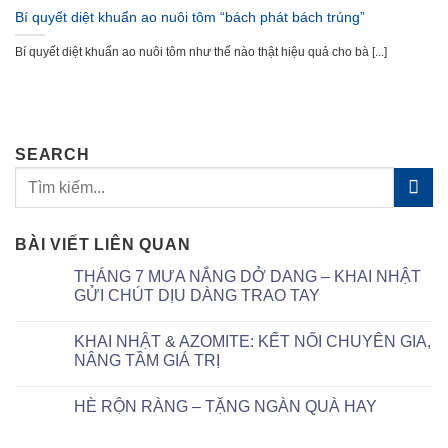
Bí quyết diệt khuẩn ao nuôi tôm “bách phát bách trúng”
Bí quyết diệt khuẩn ao nuôi tôm như thế nào thật hiệu quả cho bà [...]
SEARCH
BÀI VIẾT LIÊN QUAN
THÁNG 7 MƯA NẮNG DỞ DANG – KHAI NHẬT
GỬI CHÚT DỊU DÀNG TRAO TAY
KHAI NHẬT & AZOMITE: KẾT NỐI CHUYÊN GIA,
NÂNG TẦM GIÁ TRỊ
HÈ RỘN RÀNG – TẶNG NGÀN QUÀ HAY