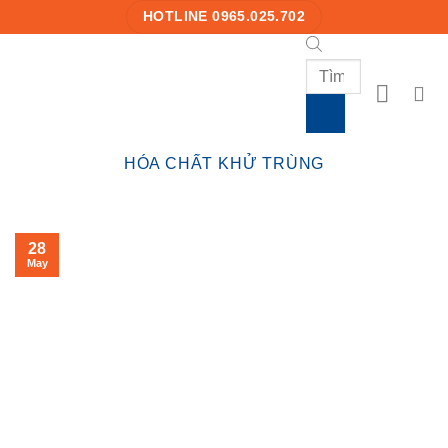
Skip
HOTLINE 0965.025.702
to
content
Products
search
HÓA CHẤT KHỬ TRÙNG
28
May