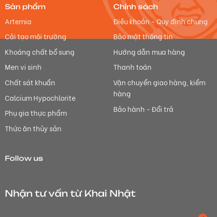
Sản phẩm
Chính sách
Artemia
Điều khoản - Quy định chung
Cải tạo môi trường
Bảo mật thông tin
Khoáng chất bổ sung
Hướng dẫn mua hàng
Men vi sinh
Thanh toán
Chất sát khuẩn
Vận chuyển giao hàng, kiểm
hàng
Calcium Hypochlorite
Bảo hành - Đổi trả
Phụ gia thực phẩm
Thức ăn thủy sản
Follow us
Nhận tư vấn từ Khai Nhật