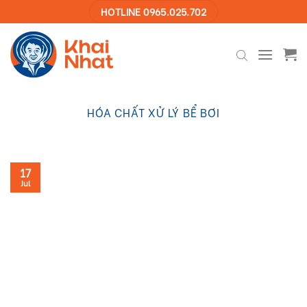
Skip
HOTLINE 0965.025.702
to
content
HÓA CHẤT XỬ LÝ BỂ BƠI
17
Jul