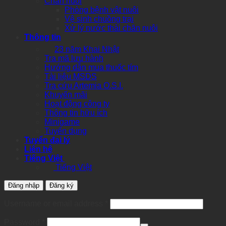
Chăn nuôi
Phòng bệnh vật nuôi
Vệ sinh chuồng trại
Xử lý nước thải chăn nuôi
Thông tin
23 năm Khai Nhật
Tra mã lưu hành
Hướng dẫn mua thuốc tím
Tài liệu MSDS
Tra cứu Artemia O.S.I.
Khuyến mãi
Hoạt động công ty
Thông tin hữu ích
Minigame
Tuyển dụng
Tuyển đại lý
Liên hệ
Tiếng Việt
Tiếng Việt
Đăng nhập
Đăng ký
Required
Username or email address
*
Required
Password
*