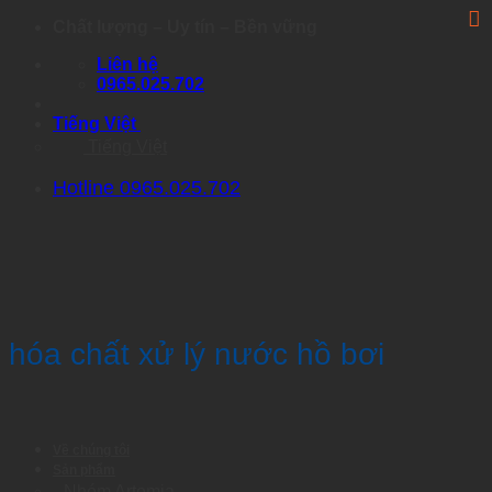
Skip
Chất lượng – Uy tín – Bền vững
to
Liên hệ
content
0965.025.702
Tiếng Việt
Tiếng Việt
Hotline 0965.025.702
hóa chất xử lý nước hồ bơi
Về chúng tôi
Sản phẩm
Nhóm Artemia