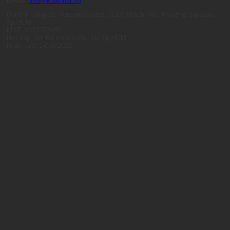
Email:
info@khainhat.vn
Địa chỉ: Tầng 15, Vincom Center, 72 Lê Thánh Tôn, Phường Sài Gòn,
Tp.HCM
MST: 0317473485
Nơi cấp: Sở Kế Hoạch Đầu Tư Tp.HCM
Ngày cấp: 14/09/2022