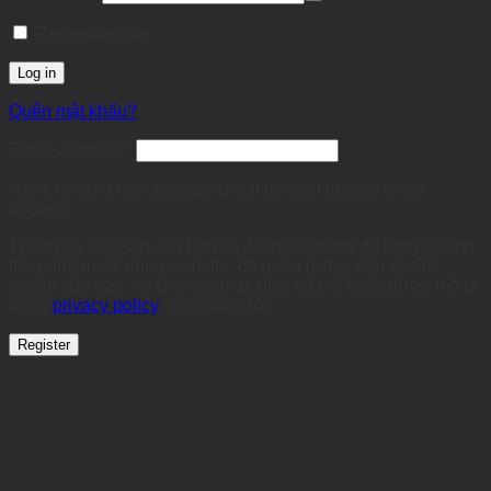
Remember me
Log in
Quên mật khẩu?
Required
Email address
*
A link to set a new password will be sent to your email
address.
Thông tin cá nhân của bạn sẽ được sử dụng để tăng cường
trải nghiệm sử dụng website, để quản lý truy cập vào tài
khoản của bạn, và cho các mục đích cụ thể khác được mô tả
trong
privacy policy
của chúng tôi.
Register