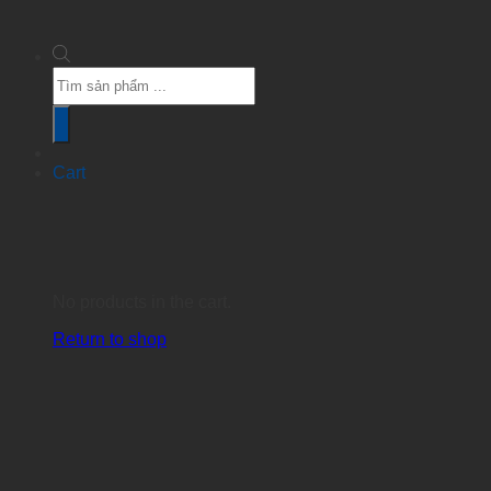
Products
search
Cart
No products in the cart.
Return to shop