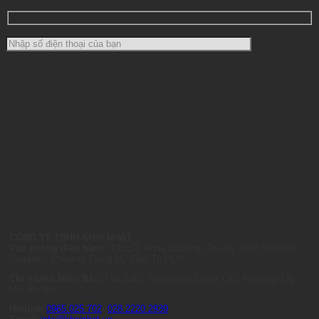
CÔNG TY TNHH KHAI NHẬT
Văn phòng điều hành:
Tầng 2, Anna Building, Quality Tech Solution
Complex, Phường Trung Mỹ Tây, Tp.HCM
Chi nhánh Miền Bắc:
Tòa S401, Vinhomes Smart City, Phường Tây
Mỗ, Hà Nội
Hotline:
0965.025.702
-
028.2220.2939