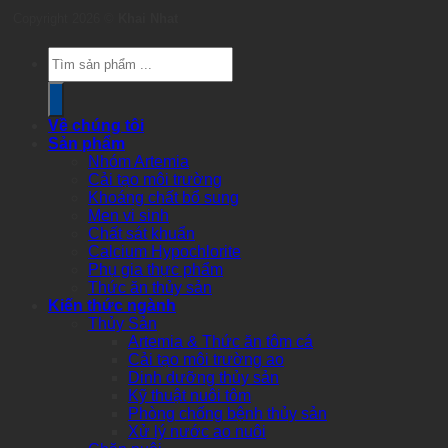
Copyright 2026 ©
Khai Nhat
Products
search
Về chúng tôi
Sản phẩm
Nhóm Artemia
Cải tạo môi trường
Khoáng chất bổ sung
Men vi sinh
Chất sát khuẩn
Calcium Hypochlorite
Phụ gia thực phẩm
Thức ăn thủy sản
Kiến thức ngành
Thủy Sản
Artemia & Thức ăn tôm cá
Cải tạo môi trường ao
Dinh dưỡng thủy sản
Kỹ thuật nuôi tôm
Phòng chống bệnh thủy sản
Xử lý nước ao nuôi