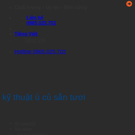
Skip
Chất lượng – Uy tín – Bền vững
to
Liên hệ
content
0965.025.702
Tiếng Việt
Tiếng Việt
Hotline 0965.025.702
kỹ thuật ủ củ sắn tươi
Về chúng tôi
Sản phẩm
Nhóm Artemia