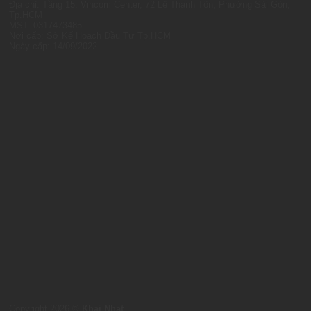
Địa chỉ: Tầng 15, Vincom Center, 72 Lê Thánh Tôn, Phường Sài Gòn,
Tp.HCM
MST: 0317473485
Nơi cấp: Sở Kế Hoạch Đầu Tư Tp.HCM
Ngày cấp: 14/09/2022
Copyright 2026 ©
Khai Nhat