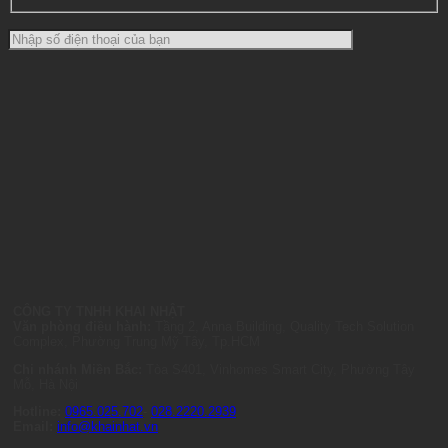
CÔNG TY TNHH KHAI NHẬT
Văn phòng điều hành:
Tầng 2, Anna Building, Quality Tech Solution
Complex, Phường Trung Mỹ Tây, Tp.HCM
Chi nhánh Miền Bắc:
Tòa S401, Vinhomes Smart City, Phường Tây
Mỗ, Hà Nội
Hotline:
0965.025.702
-
028.2220.2939
Email:
info@khainhat.vn