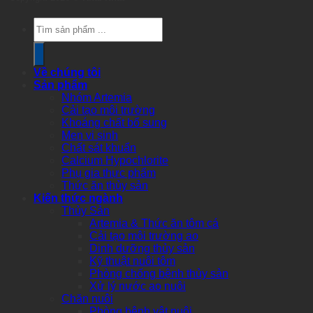
Products
search
Về chúng tôi
Sản phẩm
Nhóm Artemia
Cải tạo môi trường
Khoáng chất bổ sung
Men vi sinh
Chất sát khuẩn
Calcium Hypochlorite
Phụ gia thực phẩm
Thức ăn thủy sản
Kiến thức ngành
Thủy Sản
Artemia & Thức ăn tôm cá
Cải tạo môi trường ao
Dinh dưỡng thủy sản
Kỹ thuật nuôi tôm
Phòng chống bệnh thủy sản
Xử lý nước ao nuôi
Chăn nuôi
Phòng bệnh vật nuôi