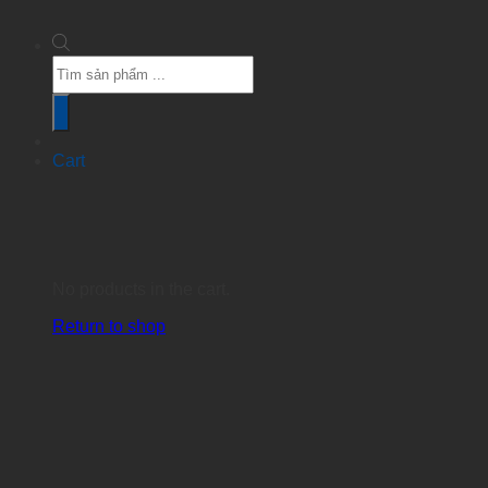
Products
search
Cart
No products in the cart.
Return to shop