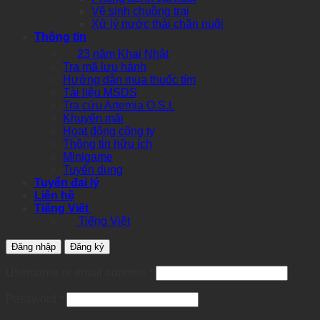
Vệ sinh chuồng trại
Xử lý nước thải chăn nuôi
Thông tin
23 năm Khai Nhật
Tra mã lưu hành
Hướng dẫn mua thuốc tím
Tài liệu MSDS
Tra cứu Artemia O.S.I.
Khuyến mãi
Hoạt động công ty
Thông tin hữu ích
Minigame
Tuyển dụng
Tuyển đại lý
Liên hệ
Tiếng Việt
Tiếng Việt
Đăng nhập
Đăng ký
Required
Username or email address
*
Required
Password
*