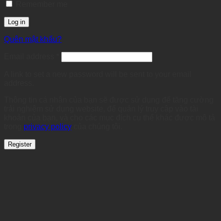
Remember me
Log in
Quên mật khẩu?
Required
Email address
*
A link to set a new password will be sent to your email
address.
Thông tin cá nhân của bạn sẽ được sử dụng để tăng cường
trải nghiệm sử dụng website, để quản lý truy cập vào tài
khoản của bạn, và cho các mục đích cụ thể khác được mô tả
trong
privacy policy
của chúng tôi.
Register