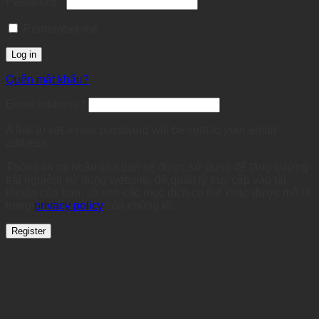
Required
Password
*
Remember me
Log in
Quên mật khẩu?
Required
Email address
*
A link to set a new password will be sent to your email
address.
Thông tin cá nhân của bạn sẽ được sử dụng để tăng cường
trải nghiệm sử dụng website, để quản lý truy cập vào tài
khoản của bạn, và cho các mục đích cụ thể khác được mô tả
trong
privacy policy
của chúng tôi.
Register