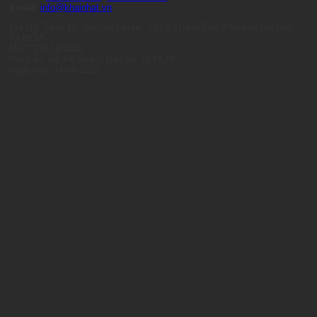
Email:
info@khainhat.vn
Địa chỉ: Tầng 15, Vincom Center, 72 Lê Thánh Tôn, Phường Sài Gòn,
Tp.HCM
MST: 0317473485
Nơi cấp: Sở Kế Hoạch Đầu Tư Tp.HCM
Ngày cấp: 14/09/2022