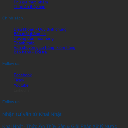
Phụ gia thực phẩm
Thức ăn thủy sản
Chính sách
Điều khoản - Quy định chung
Bảo mật thông tin
Hướng dẫn mua hàng
Thanh toán
Vận chuyển giao hàng, kiểm hàng
Bảo hành - Đổi trả
Follow us
Facebook
Tiktok
Youtube
Linkedin
Follow us
Nhận tư vấn từ Khai Nhật
Khai Nhật - Thức Ăn Thủy Sản & Giải Pháp Xử lý Nước