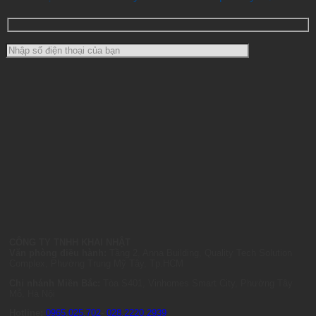
CÔNG TY TNHH KHAI NHẬT
Văn phòng điều hành:
Tầng 2, Anna Building, Quality Tech Solution
Complex, Phường Trung Mỹ Tây, Tp.HCM
Chi nhánh Miền Bắc:
Tòa S401, Vinhomes Smart City, Phường Tây
Mỗ, Hà Nội
Hotline:
0965.025.702
-
028.2220.2939