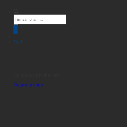
Products
search
Cart
No products in the cart.
Return to shop