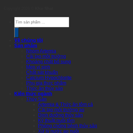
Copyright 2026 ©
Khai Nhat
Products
search
Về chúng tôi
Sản phẩm
Nhóm Artemia
Cải tạo môi trường
Khoáng chất bổ sung
Men vi sinh
Chất sát khuẩn
Calcium Hypochlorite
Phụ gia thực phẩm
Thức ăn thủy sản
Kiến thức ngành
Thủy Sản
Artemia & Thức ăn tôm cá
Cải tạo môi trường ao
Dinh dưỡng thủy sản
Kỹ thuật nuôi tôm
Phòng chống bệnh thủy sản
Xử lý nước ao nuôi