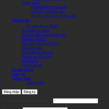
Chăn nuôi
Phòng bệnh vật nuôi
Vệ sinh chuồng trại
Xử lý nước thải chăn nuôi
Thông tin
23 năm Khai Nhật
Tra mã lưu hành
Hướng dẫn mua thuốc tím
Tài liệu MSDS
Tra cứu Artemia O.S.I.
Khuyến mãi
Hoạt động công ty
Thông tin hữu ích
Minigame
Tuyển dụng
Tuyển đại lý
Liên hệ
Tiếng Việt
Tiếng Việt
Đăng nhập
Đăng ký
Required
Username or email address
*