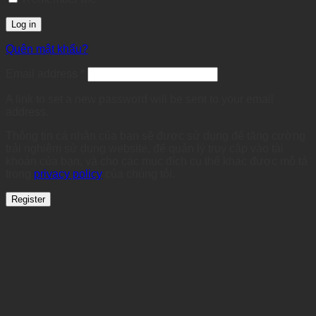
Log in
Quên mật khẩu?
Required
Email address
*
A link to set a new password will be sent to your email
address.
Thông tin cá nhân của bạn sẽ được sử dụng để tăng cường
trải nghiệm sử dụng website, để quản lý truy cập vào tài
khoản của bạn, và cho các mục đích cụ thể khác được mô tả
trong
privacy policy
của chúng tôi.
Register