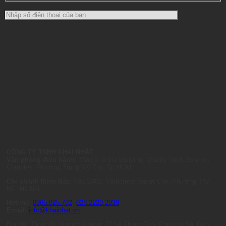
CÔNG TY TNHH KHAI NHẬT
Văn phòng điều hành:
Tầng 2, Anna Building, Quality Tech Solution
Complex, Phường Trung Mỹ Tây, Tp.HCM
Chi nhánh Miền Bắc:
Tòa S401, Vinhomes Smart City, Phường Tây
Mỗ, Hà Nội
Hotline:
0965.025.702
-
028.2220.2939
Email:
info@khainhat.vn
Địa chỉ: Tầng 15, Vincom Center, 72 Lê Thánh Tôn, Phường Sài Gòn,