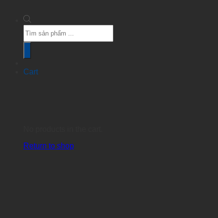
Products
search
Cart
No products in the cart.
Return to shop