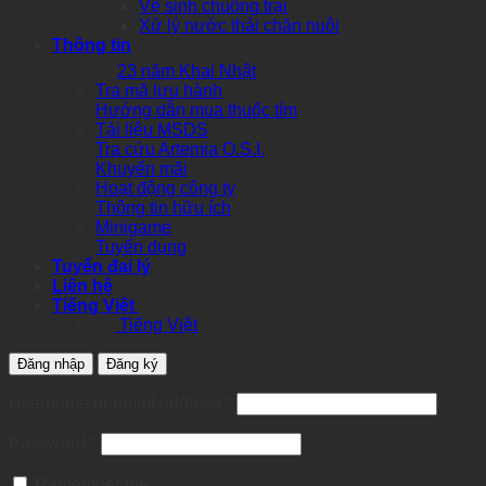
Vệ sinh chuồng trại
Xử lý nước thải chăn nuôi
Thông tin
23 năm Khai Nhật
Tra mã lưu hành
Hướng dẫn mua thuốc tím
Tài liệu MSDS
Tra cứu Artemia O.S.I.
Khuyến mãi
Hoạt động công ty
Thông tin hữu ích
Minigame
Tuyển dụng
Tuyển đại lý
Liên hệ
Tiếng Việt
Tiếng Việt
Đăng nhập
Đăng ký
Required
Username or email address
*
Required
Password
*
Remember me