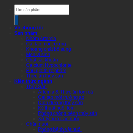
Products
search
Về chúng tôi
Sản phẩm
Nhóm Artemia
Cải tạo môi trường
Khoáng chất bổ sung
Men vi sinh
Chất sát khuẩn
Calcium Hypochlorite
Phụ gia thực phẩm
Thức ăn thủy sản
Kiến thức ngành
Thủy Sản
Artemia & Thức ăn tôm cá
Cải tạo môi trường ao
Dinh dưỡng thủy sản
Kỹ thuật nuôi tôm
Phòng chống bệnh thủy sản
Xử lý nước ao nuôi
Chăn nuôi
Phòng bệnh vật nuôi