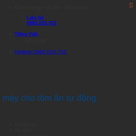
Skip
Chất lượng – Uy tín – Bền vững
to
Liên hệ
content
0965.025.702
Tiếng Việt
Tiếng Việt
Hotline 0965.025.702
máy cho tôm ăn tự động
Về chúng tôi
Sản phẩm
Nhóm Artemia