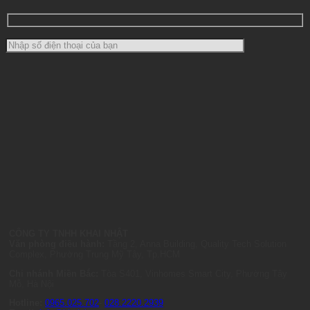
CÔNG TY TNHH KHAI NHẬT
Văn phòng điều hành:
Tầng 2, Anna Building, Quality Tech Solution
Complex, Phường Trung Mỹ Tây, Tp.HCM
Chi nhánh Miền Bắc:
Tòa S401, Vinhomes Smart City, Phường Tây
Mỗ, Hà Nội
Hotline:
0965.025.702
-
028.2220.2939