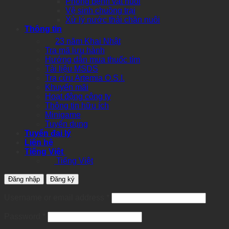
Phòng bệnh vật nuôi
Vệ sinh chuồng trại
Xử lý nước thải chăn nuôi
Thông tin
23 năm Khai Nhật
Tra mã lưu hành
Hướng dẫn mua thuốc tím
Tài liệu MSDS
Tra cứu Artemia O.S.I.
Khuyến mãi
Hoạt động công ty
Thông tin hữu ích
Minigame
Tuyển dụng
Tuyển đại lý
Liên hệ
Tiếng Việt
Tiếng Việt
Đăng nhập
Đăng ký
Required
Username or email address
*
Required
Password
*