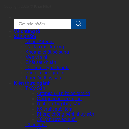
Copyright 2026 ©
Khai Nhat
Products
search
Về chúng tôi
Sản phẩm
Nhóm Artemia
Cải tạo môi trường
Khoáng chất bổ sung
Men vi sinh
Chất sát khuẩn
Calcium Hypochlorite
Phụ gia thực phẩm
Thức ăn thủy sản
Kiến thức ngành
Thủy Sản
Artemia & Thức ăn tôm cá
Cải tạo môi trường ao
Dinh dưỡng thủy sản
Kỹ thuật nuôi tôm
Phòng chống bệnh thủy sản
Xử lý nước ao nuôi
Chăn nuôi