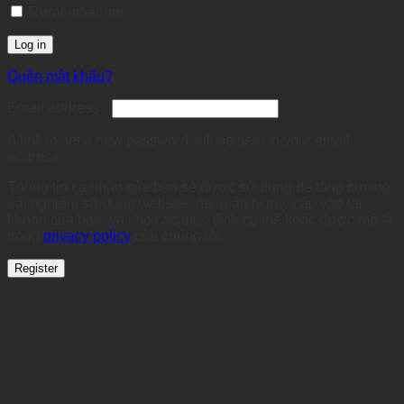
Remember me
Log in
Quên mật khẩu?
Required
Email address
*
A link to set a new password will be sent to your email
address.
Thông tin cá nhân của bạn sẽ được sử dụng để tăng cường
trải nghiệm sử dụng website, để quản lý truy cập vào tài
khoản của bạn, và cho các mục đích cụ thể khác được mô tả
trong
privacy policy
của chúng tôi.
Register