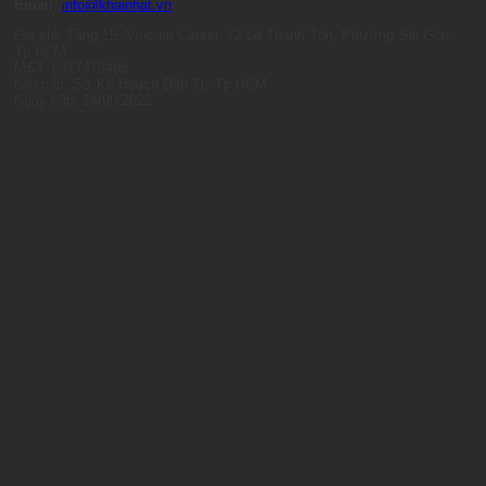
Email:
info@khainhat.vn
Địa chỉ: Tầng 15, Vincom Center, 72 Lê Thánh Tôn, Phường Sài Gòn,
Tp.HCM
MST: 0317473485
Nơi cấp: Sở Kế Hoạch Đầu Tư Tp.HCM
Ngày cấp: 14/09/2022