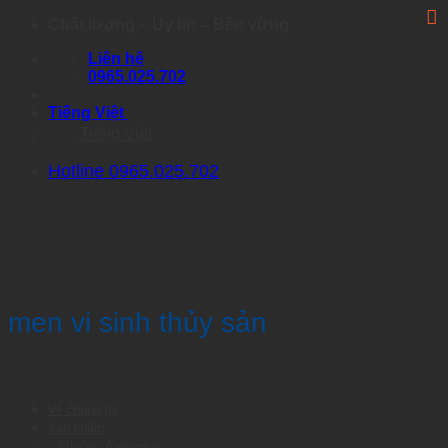
Skip
Chất lượng – Uy tín – Bền vững
to
Liên hệ
content
0965.025.702
Tiếng Việt
Tiếng Việt
Hotline 0965.025.702
men vi sinh thủy sản
Về chúng tôi
Sản phẩm
Nhóm Artemia