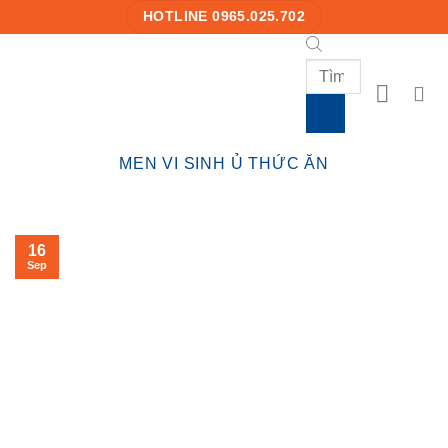
Skip
HOTLINE 0965.025.702
to
content
Products
search
MEN VI SINH Ủ THỨC ĂN
16
Sep