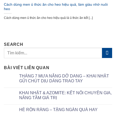
Cách dùng men ủ thức ăn cho heo hiệu quả, làm giàu nhờ nuôi
heo
Cách dùng men ủ thức ăn cho heo hiệu quả là ủ thức ăn kết [...]
SEARCH
BÀI VIẾT LIÊN QUAN
THÁNG 7 MƯA NẮNG DỞ DANG – KHAI NHẬT
GỬI CHÚT DỊU DÀNG TRAO TAY
KHAI NHẬT & AZOMITE: KẾT NỐI CHUYÊN GIA,
NÂNG TẦM GIÁ TRỊ
HÈ RỘN RÀNG – TẶNG NGÀN QUÀ HAY