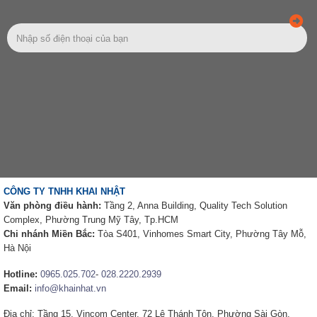
CÔNG TY TNHH KHAI NHẬT
Văn phòng điều hành:
Tầng 2, Anna Building, Quality Tech Solution
Complex, Phường Trung Mỹ Tây, Tp.HCM
Chi nhánh Miền Bắc:
Tòa S401, Vinhomes Smart City, Phường Tây Mỗ,
Hà Nội
Hotline:
0965.025.702
-
028.2220.2939
Email:
info@khainhat.vn
Địa chỉ: Tầng 15, Vincom Center, 72 Lê Thánh Tôn, Phường Sài Gòn,