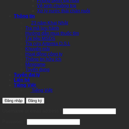
Phòng bệnh vật nuôi
Vệ sinh chuồng trại
Xử lý nước thải chăn nuôi
Thông tin
23 năm Khai Nhật
Tra mã lưu hành
Hướng dẫn mua thuốc tím
Tài liệu MSDS
Tra cứu Artemia O.S.I.
Khuyến mãi
Hoạt động công ty
Thông tin hữu ích
Minigame
Tuyển dụng
Tuyển đại lý
Liên hệ
Tiếng Việt
Tiếng Việt
Đăng nhập
Đăng ký
Required
Username or email address
*
Required
Password
*