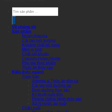
Copyright 2026 ©
Khai Nhat
Products
search
Về chúng tôi
Sản phẩm
Nhóm Artemia
Cải tạo môi trường
Khoáng chất bổ sung
Men vi sinh
Chất sát khuẩn
Calcium Hypochlorite
Phụ gia thực phẩm
Thức ăn thủy sản
Kiến thức ngành
Thủy Sản
Artemia & Thức ăn tôm cá
Cải tạo môi trường ao
Dinh dưỡng thủy sản
Kỹ thuật nuôi tôm
Phòng chống bệnh thủy sản
Xử lý nước ao nuôi
Chăn nuôi