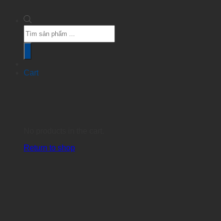
Products
search
Cart
No products in the cart.
Return to shop