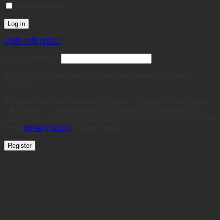
Remember me
Log in
Quên mật khẩu?
Required
Email address
*
A link to set a new password will be sent to your email
address.
Thông tin cá nhân của bạn sẽ được sử dụng để tăng cường
trải nghiệm sử dụng website, để quản lý truy cập vào tài
khoản của bạn, và cho các mục đích cụ thể khác được mô tả
trong
privacy policy
của chúng tôi.
Register