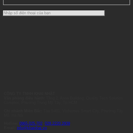
CÔNG TY TNHH KHAI NHẬT
Văn phòng điều hành:
Tầng 2, Anna Building, Quality Tech Solution
Complex, Phường Trung Mỹ Tây, Tp.HCM
Chi nhánh Miền Bắc:
Tòa S401, Vinhomes Smart City, Phường Tây
Mỗ, Hà Nội
Hotline:
0965.025.702
-
028.2220.2939
Email:
info@khainhat.vn