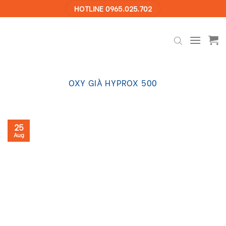
Skip
HOTLINE 0965.025.702
to
content
OXY GIÀ HYPROX 500
25
Aug