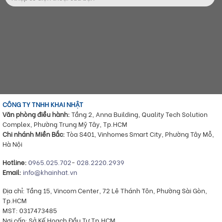
CÔNG TY TNHH KHAI NHẬT
Văn phòng điều hành:
Tầng 2, Anna Building, Quality Tech Solution
Complex, Phường Trung Mỹ Tây, Tp.HCM
Chi nhánh Miền Bắc:
Tòa S401, Vinhomes Smart City, Phường Tây Mỗ,
Hà Nội
Hotline:
0965.025.702
-
028.2220.2939
Email:
info@khainhat.vn
Địa chỉ: Tầng 15, Vincom Center, 72 Lê Thánh Tôn, Phường Sài Gòn,
Tp.HCM
MST: 0317473485
Nơi cấp: Sở Kế Hoạch Đầu Tư Tp.HCM