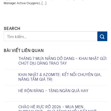
Manager Active Oxygens), [...]
SEARCH
BÀI VIẾT LIÊN QUAN
THÁNG 7 MƯA NẮNG DỞ DANG – KHAI NHẬT GỬI
CHÚT DỊU DÀNG TRAO TAY
KHAI NHẬT & AZOMITE: KẾT NỐI CHUYÊN GIA,
NÂNG TẦM GIÁ TRỊ
HÈ RỘN RÀNG – TẶNG NGÀN QUÀ HAY
CHÀO HÈ RỰC RỠ 2026 – MUA MEN